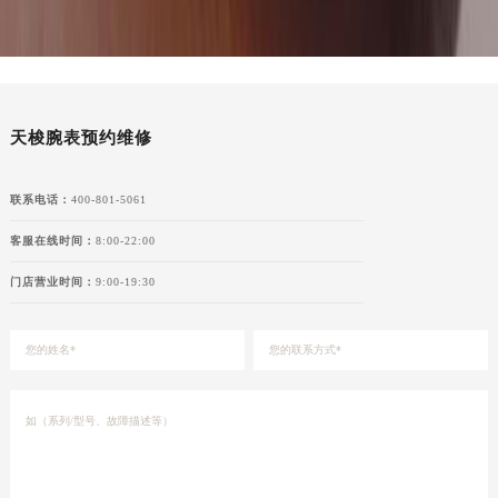
新疆维吾尔自治区昌吉市延安北路天梭售后服务中心（需提前预约）
新疆维吾尔自治区阜康市博峰路天梭售后服务中心（需提前预约）
新疆维吾尔自治区哈密市伊州区建国北路天梭售后服务中心（需提前预约）
新疆维吾尔自治区和田市和田市北京西路天梭售后服务中心（需提前预约）
天梭腕表预约维修
新疆维吾尔自治区胡杨河市胡杨河市胡杨路天梭售后服务中心（需提前预约）
新疆维吾尔自治区霍尔果斯市亚欧北路天梭售后服务中心（需提前预约）
联系电话：
400-801-5061
新疆维吾尔自治区喀什市解放北路天梭售后服务中心（需提前预约）
新疆维吾尔自治区可克达拉市幸福路天梭售后服务中心（需提前预约）
客服在线时间：
8:00-22:00
新疆维吾尔自治区克拉玛依市克拉玛依区友谊路天梭售后服务中心（需提前预约）
门店营业时间：
9:00-19:30
新疆维吾尔自治区库车市库车市文化东路天梭售后服务中心（需提前预约）
新疆维吾尔自治区库尔勒市库尔勒市人民东路天梭售后服务中心（需提前预约）
新疆维吾尔自治区奎屯市团结西街天梭售后服务中心（需提前预约）
新疆维吾尔自治区昆玉市昆泉街天梭售后服务中心（需提前预约）
新疆维吾尔自治区沙湾市三道河子镇世纪大道南路天梭售后服务中心（需提前预约）
新疆维吾尔自治区石河子市北二路天梭售后服务中心（需提前预约）
新疆维吾尔自治区双河市光明路天梭售后服务中心（需提前预约）