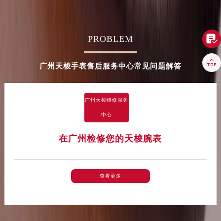
陕西省宝鸡市渭滨区经二路天梭售后服务中心（需提前预约）
陕西省汉中市汉台区北大街天梭售后服务中心（需提前预约）

PROBLEM
陕西省商洛市商州区州城街天梭售后服务中心（需提前预约）
陕西省铜川市王益区红旗街天梭售后服务中心（需提前预约）

陕西省渭南市临渭区东风大街天梭售后服务中心（需提前预约）
广州天梭手表售后服务中心常见问题解答
陕西省咸阳市秦都区沣西新城统一西路与白马河路交汇处天梭售后服务中心（需提前预约）
陕西省延安市宝塔区中心街天梭售后服务中心（需提前预约）
广州天梭维修服务
陕西省榆林市榆阳区长兴路天梭售后服务中心（需提前预约）
中心
新疆维吾尔自治区阿克苏市东大街天梭售后服务中心（需提前预约）
新疆维吾尔自治区阿拉尔市胜利大道天梭售后服务中心（需提前预约）
在广州检修您的天梭腕表
新疆维吾尔自治区阿拉山口市友好路天梭售后服务中心（需提前预约）
新疆维吾尔自治区阿勒泰市解放路天梭售后服务中心（需提前预约）
新疆维吾尔自治区阿图什市光明路天梭售后服务中心（需提前预约）
查看更多
新疆维吾尔自治区白杨市军垦路天梭售后服务中心（需提前预约）
新疆维吾尔自治区北屯市团结路天梭售后服务中心（需提前预约）
新疆维吾尔自治区博乐市博乐市北京路天梭售后服务中心（需提前预约）