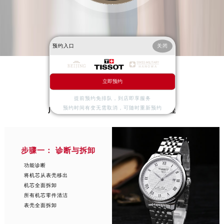
浙江省金华市金东区东市南街777号金华万达广场4号楼22楼2209室天梭售后服务中心（需提前预约）
浙江省丽水市莲都区解放街天梭售后服务中心（需提前预约）
浙江省宁波市江北区大闸南路500号来福士广场办公楼20层2009室天梭售后服务中心（需提前预约）
预约入口
关闭
浙江省衢州市柯城区上街天梭售后服务中心（需提前预约）
浙江省绍兴市越城区胜利东路379号世茂天际中心写字楼8层805室天梭售后服务中心（需提前预约）
浙江省舟山市定海区解放东路天梭售后服务中心（需提前预约）
PROCESS
立即预约
澳门特别行政区大堂区议事亭前地（新马路）天梭售后服务中心（需提前预约）
提前预约免排队，到店即享服务
澳门特别行政区风顺堂区南湾大马路天梭售后服务中心（需提前预约）
预约时间有变无需取消，可随时重新预约
广州天梭手表售后服务中心检修流程
澳门特别行政区花地玛堂区关闸广场天梭售后服务中心（需提前预约）
澳门特别行政区花王堂区大三巴商圈天梭售后服务中心（需提前预约）
澳门特别行政区嘉模堂区官也街天梭售后服务中心（需提前预约）
步骤一： 诊断与拆卸
澳门省路氹城市金光大道天梭售后服务中心（需提前预约）
功能诊断
将机芯从表壳移出
澳门特别行政区望德堂区塔石广场天梭售后服务中心（需提前预约）
机芯全面拆卸
福建省福州市鼓楼区五四路128-1号恒力城写字楼15层03室天梭售后服务中心（需提前预约）
所有机芯零件清洁
福建省厦门市思明区湖滨东路95号万象城华润大厦B座11层1104室天梭售后服务中心（需提前预约）
表壳全面拆卸
广东省潮州市潮安区新风路与潮汕路交汇处天梭售后服务中心（需提前预约）