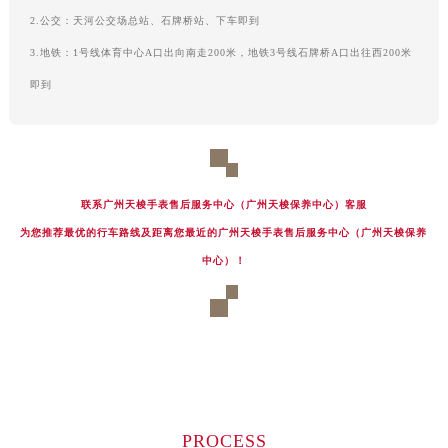
辽宁省丹东市振兴区七经街天梭售后服务中心（需提前预约）
2.公交：天河公交场总站、石牌桥站、下车即到
辽宁省抚顺市新抚区东一路天梭售后服务中心（需提前预约）
3.地铁：1号线体育中心A口出向南走200米，地铁3号线石牌桥A口出往西200米
辽宁省阜新市海州区解放大街天梭售后服务中心（需提前预约）
即到
辽宁省葫芦岛市连山区中央路天梭售后服务中心（需提前预约）
辽宁省锦州市古塔区中央大街天梭售后服务中心（需提前预约）
辽宁省辽阳市白塔区新运大街天梭售后服务中心（需提前预约）
辽宁省盘锦市兴隆台区石油大街天梭售后服务中心（需提前预约）
联系广州天梭手表售后服务中心（广州天梭保养中心）客服
辽宁省铁岭市银州区南马路天梭售后服务中心（需提前预约）
为您推荐最优的行车路线及距离您最近的广州天梭手表售后服务中心（广州天梭保养
辽宁省营口市站前区市府路与渤海大街交叉口天梭售后服务中心（需提前预约）
中心）！
辽宁省沈阳市沈河区中街路137号亨得利名表维修授权店1楼天梭售后服务中心（需提前预约）
辽宁省沈阳市沈河区中街路83号亨得利名表维修授权店1楼天梭售后服务中心（需提前预约）
北京市朝阳区建国门外大街甲6号华熙国际中心D座11层1102室天梭售后服务中心（需提前预约）
北京市东城区东长安街1号王府井东方广场W3座6层602室天梭售后服务中心（需提前预约）
河北省保定市竞秀区朝阳北大街北国先天下天梭售后服务中心（需提前预约）
内蒙古自治区阿拉善盟市左旗土尔扈特大街天梭售后服务中心（需提前预约）
PROCESS
内蒙古自治区巴彦淖尔市临河区新华街天梭售后服务中心（需提前预约）