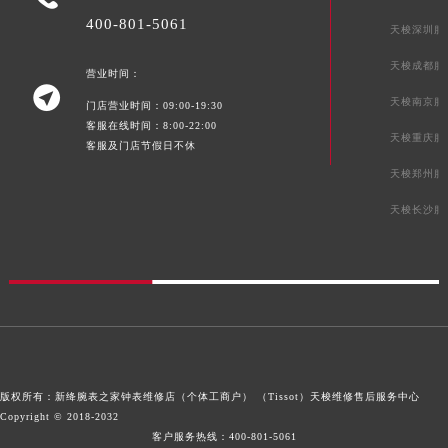
四川省巴中市巴州区江北大道天梭售后服务中心（需提前预约）
400-801-5061
天梭深圳服
四川省成都市锦江区人民东路6号SAC东原中心24层2406B室天梭售后服务中心（需提前预约）
天梭成都服
营业时间：
四川省达州市通川区中心广场、老车坝天梭售后服务中心（需提前预约）

天梭南京服
四川省德阳市旌阳区长江西路、南街天梭售后服务中心（需提前预约）
门店营业时间：09:00-19:30
客服在线时间：8:00-22:00
四川省甘孜州市康定市情歌广场、箭炉街天梭售后服务中心（需提前预约）
天梭重庆服
客服及门店节假日不休
四川省广安市广安区建安南路天梭售后服务中心（需提前预约）
天梭郑州服
四川省广元市利州区老城南北街、东大街天梭售后服务中心（需提前预约）
天梭长沙服
四川省乐山市市中区嘉定中路天梭售后服务中心（需提前预约）
四川省凉山州市西昌市大巷口下街天梭售后服务中心（需提前预约）
四川省泸州市江阳区治平路天梭售后服务中心（需提前预约）
四川省眉山市东坡区三苏路天梭售后服务中心（需提前预约）
四川省绵阳市涪城区翠花街天梭售后服务中心（需提前预约）
四川省南充市高坪区江东大道天梭售后服务中心（需提前预约）
四川省内江市东兴区汉安大道天梭售后服务中心（需提前预约）
版权所有：新绛腕表之家钟表维修店（个体工商户） （Tissot）
天梭维修售后服务中心
四川省攀枝花市东区三线大道北段天梭售后服务中心（需提前预约）
Copyright © 2018-2032
客户服务热线：
400-801-5061
四川省遂宁市船山区香林南路天梭售后服务中心（需提前预约）