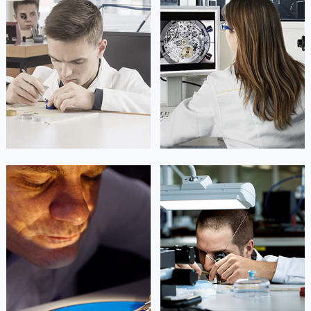
海南省琼海市嘉积镇东风路天梭售后服务中心（需提前预约）
海南省三沙市西沙区西沙群岛永兴岛北京路天梭售后服务中心（需提前预约）
海南省三亚市吉阳区迎宾路天梭售后服务中心（需提前预约）
海南省万宁市万城镇解放路天梭售后服务中心（需提前预约）
海南省文昌市文城镇教育东路天梭售后服务中心（需提前预约）
海南省五指山市通什镇三月三大道天梭售后服务中心（需提前预约）
香港特别行政区尖沙咀区油尖旺区广东道天梭售后服务中心（需提前预约）
香港特别行政区金钟区中西区金钟道天梭售后服务中心（需提前预约）
香港特别行政区九龙区油尖旺区弥敦道天梭售后服务中心（需提前预约）
凯罗尔·切尔西
达芙妮·克劳迪娅
香港特别行政区铜锣湾区湾仔区轩尼诗道天梭售后服务中心（需提前预约）
资深天梭技师
资深天梭技师
河南省安阳市文峰区解放大道天梭售后服务中心（需提前预约）
是天梭售后维修服务中心
是天梭售后维修服务中心
(天梭维修保养中心)
(天梭维修保养中心)
河南省鹤壁市淇滨区九州路天梭售后服务中心（需提前预约）
的高级技师之一
的高级技师之一
Beijing Tissot Maintain center
Shanghai Tissot Maintain center
河南省济源市沁园街道济水大道天梭售后服务中心（需提前预约）
河南省焦作市解放区解放路天梭售后服务中心（需提前预约）
河南省开封市鼓楼区中山路天梭售后服务中心（需提前预约）


北京天梭维修
上海天梭维修
河南省洛阳市西工区中州中路与解放路交叉口天梭售后服务中心（需提前预约）