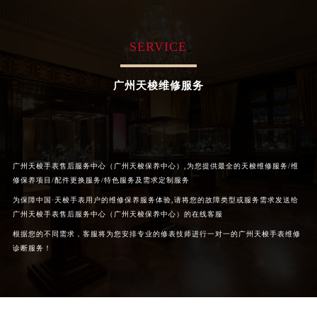
山西省阳泉市郊区平阳东街与新城大道交叉口天梭售后服务中心（需提前预约）
山西省运城市盐湖区河东街天梭售后服务中心（需提前预约）
SERVICE
山西省长治市潞州区英雄中路天梭售后服务中心（需提前预约）
山西省太原市迎泽区迎泽街道解放路15号亨得利名表维修授权店3楼天梭售后服务中心（需提前预约）
广州天梭维修服务
天津市和平区赤峰道136号天津国际金融中心26层2603室天梭售后服务中心（需提前预约）
安徽省安庆市迎江区人民路天梭售后服务中心（需提前预约）
安徽省蚌埠市蚌山区淮河路天梭售后服务中心（需提前预约）
安徽省亳州市谯城区魏武大道天梭售后服务中心（需提前预约）
广州天梭手表售后服务中心（广州天梭保养中心）,为您提供最全的天梭维修服务/维
安徽省池州市贵池区长江路天梭售后服务中心（需提前预约）
修保养项目/配件更换服务/特色服务及需求定制服务
安徽省滁州市琅琊区南谯北路天梭售后服务中心（需提前预约）
为保障中国·天梭手表用户的维修保养服务体验,请将您的故障类型或服务需求发送给
安徽省阜阳市颍州区颍州北路天梭售后服务中心（需提前预约）
广州天梭手表售后服务中心（广州天梭保养中心）的在线客服
安徽省淮北市相山区淮海路天梭售后服务中心（需提前预约）
根据您的不同需求，客服将为您安排专业的修表技师进行一对一的广州天梭手表维修
诊断服务！
安徽省淮南市田家庵区国庆中路天梭售后服务中心（需提前预约）
安徽省黄山市屯溪区黄山西路天梭售后服务中心（需提前预约）
安徽省六安市金安区解放中路天梭售后服务中心（需提前预约）
安徽省马鞍山市雨山区湖南西路天梭售后服务中心（需提前预约）