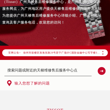
（Tissot）广州天梭售后维修服务中心，是广州天梭维修保养
北京市东城区东长安街1号东方广场写字楼W3座6层602室（需提前预约）
服务网点，为广州地区用户提供天梭售后维修保养服务。本站
北京市朝阳区建国门外大街甲6号华熙国际中心写字楼D座11层1102室（需提前预约）
为您提供广州天梭售后维修服务中心详细介绍、广州天梭地址
天津市和平区赤峰道136号天津国际金融中心写字楼26层2603室（需提前预约）
查询及客户服务电话，欢迎您的访问！
上海市徐汇区虹桥路3号港汇中心写字楼2座37层3705室（需提前预约）
上海市黄浦区南京东路299号宏伊国际广场写字楼8层806室（需提前预约）
南京市秦淮区中山南路1号（新街口）南京中心写字楼22层C1-1室（需提前预约）
常州市新北区龙锦路1590号现代传媒中心写字楼5号楼10层1008室（需提前预约）
▲
官网公告>
徐州市鼓楼区淮海东路29号苏宁广场IFC国际金融中心写字楼35层3508室（需提前预约）
▼
扬州市邗江区国展路29号星耀天地写字楼1号楼18层1803室（需提前预约）
盐城市盐都区世纪大道5号盐城金融城写字楼1号楼16层1604室（需提前预约）
泰州市海陵区永定东路399号置地商务中心东塔写字楼（华润万象城）17层1706室（需提前预约）
宁波市江北区大闸南路500号来福士广场办公楼20层2009室（需提前预约）

输入您想了解的问题
杭州市上城区钱江路1366号华润大厦写字楼A座5层503-5室（需提前预约）
金华市金东区东市南街777号金华万达广场写字楼4号楼22层2209室（需提前预约）
绍兴市越城区胜利东路379号世茂天际中心写字楼8层805室（需提前预约）
嘉兴市南湖区广益路705号嘉兴世界贸易中心写字楼A座13层1304室（需提前预约）