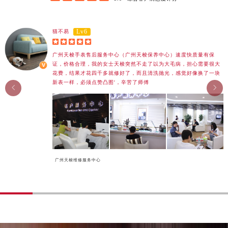
甘肃省武威市凉州区迎宾路天梭售后服务中心（需提前预约）
甘肃省张掖市甘州区民乐北路天梭售后服务中心（需提前预约）
Lv6
猫不易
宁夏回族自治区固原市原州区文化街天梭售后服务中心（需提前预约）





宁夏回族自治区石嘴山市大武口区贺兰山路天梭售后服务中心（需提前预约）
广州天梭手表售后服务中心（广州天梭保养中心）速度快质量有保
证，价格合理，我的女士天梭突然不走了以为大毛病，担心需要很大
宁夏回族自治区吴忠市利通区开元大道天梭售后服务中心（需提前预约）
花费，结果才花四千多就修好了，而且清洗抛光，感觉好像换了一块
宁夏回族自治区银川市兴庆区新华东路97号新百中心C馆一层C1-18号商铺天梭售后服务中心（需提前预约）
新表一样，必须点赞凸图'，辛苦了师傅


宁夏回族自治区中卫市沙坡头区鼓楼东街天梭售后服务中心（需提前预约）
青海省果洛藏族自治州玛沁县团结路天梭售后服务中心（需提前预约）
青海省海北藏族自治州海晏县将军路天梭售后服务中心（需提前预约）
青海省海东市乐都区滨河路天梭售后服务中心（需提前预约）
青海省海南藏族自治州共和县青海湖大街天梭售后服务中心（需提前预约）
广州天梭维修服务中心
青海省海西蒙古族藏族自治州德令哈市柴达木路天梭售后服务中心（需提前预约）
青海省黄南藏族自治州同仁市德合隆路天梭售后服务中心（需提前预约）
青海省西宁市城西区海湖新区西关大道天梭售后服务中心（需提前预约）
青海省玉树藏族自治州结古镇胜利路天梭售后服务中心（需提前预约）
陕西省安康市汉滨区金州路天梭售后服务中心（需提前预约）