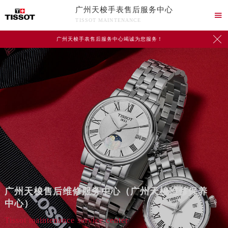
广州天梭手表售后服务中心

TISSOT MAINTENANCE

广州天梭手表售后服务中心竭诚为您服务！
2026年7月天梭中国区售后服务网络优化升级公告
广州天梭售后维修服务中心（广州天梭维修保养
2026年7月天梭全国官方售后客户服务热线：400-801-5061
中心）
天梭官方全国统一服务热线400-801-5061，服务覆盖中国大陆、香港、澳门、台湾全部区域（非大陆需加拨“+86”）
Tissot maintenance service center
2026年7月天梭售后服务中心最新网点地址：