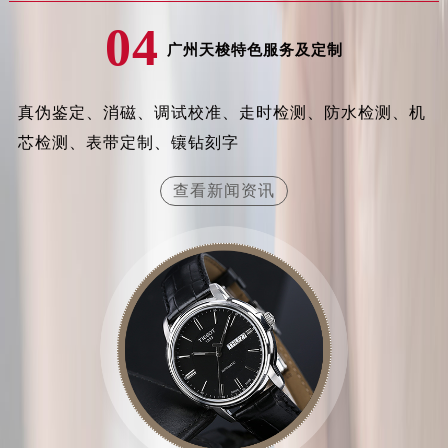
山东省东营市东营区济南路天梭售后服务中心（需提前预约）
04
山东省济南市历下区经十路11111号华润中心写字楼（万象城）15层1508室天梭售后服务中心（需提前预约）
广州天梭特色服务及定制
山东省济宁市任城区太白楼路天梭售后服务中心（需提前预约）
山东省莱芜市文化南路8号银座商城名表维修一楼名表维修天梭售后服务中心（需提前预约）
真伪鉴定、消磁、调试校准、走时检测、防水检测、机
山东省临沂市兰山区解放路天梭售后服务中心（需提前预约）
芯检测、表带定制、镶钻刻字
山东省日照市东港区烟台路天梭售后服务中心（需提前预约）
山东省泰安市泰山区财源街道泰山大街天梭售后服务中心（需提前预约）
查看新闻资讯
山东省威海市环翠区新威海路89号振华商厦一楼名表维修天梭售后服务中心（需提前预约）
山东省潍坊市奎文区东风东街天梭售后服务中心（需提前预约）
山东省枣庄市滕州市北辛路与善国路交叉口天梭售后服务中心（需提前预约）
山东省淄博市张店区金晶大道天梭售后服务中心（需提前预约）
上海市黄浦区南京东路299号宏伊国际广场写字楼8层806室天梭售后服务中心（需提前预约）
上海市徐汇区虹桥路3号港汇中心2座37层3705室天梭售后服务中心（需提前预约）
浙江省杭州市上城区钱江路1366号华润大厦A座5层503-5室天梭售后服务中心（需提前预约）
浙江省湖州市吴兴区劳动路天梭售后服务中心（需提前预约）
浙江省嘉兴市南湖区广益路705号嘉兴世界贸易中心A座13层1304室天梭售后服务中心（需提前预约）