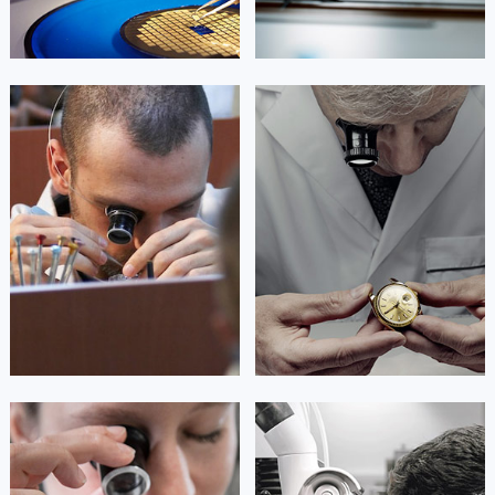
河南省漯河市源汇区交通路天梭售后服务中心（需提前预约）
河南省南阳市宛城区范蠡东路与南都路交叉口天梭售后服务中心（需提前预约）
河南省平顶山市卫东区建设路天梭售后服务中心（需提前预约）
艾德琳·亚历桑德拉
艾莉森·安吉莉亚
河南省濮阳市大华龙区开州路绿城路交叉口天梭售后服务中心（需提前预约）
资深天梭技师
资深天梭技师
河南省三门峡市湖滨区和平路天梭售后服务中心（需提前预约）
是天梭售后维修服务中心
是天梭售后维修服务中心
河南省商丘市梁园区神火大道天梭售后服务中心（需提前预约）
(天梭维修保养中心)
(天梭维修保养中心)
的高级技师之一
的高级技师之一
河南省新乡市红旗区人民路天梭售后服务中心（需提前预约）
Guangzhou Tissot Maintain center
Shenzhen Tissot Maintain center
河南省信阳市浉河区东方红大道天梭售后服务中心（需提前预约）
河南省许昌市魏都区建安大道与八龙路交叉口天梭售后服务中心（需提前预约）


广州天梭维修
深圳天梭维修
河南省郑州市二七区民主路10号华润大厦29层2905室天梭售后服务中心（需提前预约）
河南省周口市川汇区七一路天梭售后服务中心（需提前预约）
河南省驻马店市驿城区乐山大道与置地大道交叉口天梭售后服务中心（需提前预约）
湖北省鄂州市鄂城区文星大道天梭售后服务中心（需提前预约）
湖北省黄冈市黄州区赤壁大道天梭售后服务中心（需提前预约）
安尼塔·阿普里尔
贝亚特·布兰奇
湖北省黄石市黄石港区武汉路天梭售后服务中心（需提前预约）
资深天梭技师
资深天梭技师
是天梭售后维修服务中心
是天梭售后维修服务中心
湖北省荆门市东宝中天街步行街天梭售后服务中心（需提前预约）
(天梭维修保养中心)
(天梭维修保养中心)