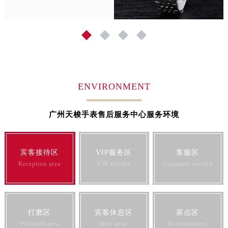
广东省广州市天河区天河路230号万菱汇国际中心A塔7层704室天梭售后服务中心（需提前预约）
广东省广州市越秀区环市东路371-375号世界贸易中心大厦南塔15层1507室天梭售后服务中心（需提前预约）
1
2
3
4
广东省河源市源城区越王大道天梭售后服务中心（需提前预约）
广东省惠州市惠城区江北文昌一路7号华贸大厦1座30层3005室天梭售后服务中心（需提前预约）
广东省江门市蓬江区广场西路天梭售后服务中心（需提前预约）
广东省揭阳市榕城进贤门步行街天梭售后服务中心（需提前预约）
ENVIRONMENT
广东省茂名市电白区水东街道迎宾大道天梭售后服务中心（需提前预约）
广东省梅州市梅江区金燕大道天梭售后服务中心（需提前预约）
广州天梭手表售后服务中心服务环境
广东省清远市清城区湖西路天梭售后服务中心（需提前预约）
广东省汕头市龙湖区长平路天梭售后服务中心（需提前预约）
宾客接待区
VIP服务区
客服区
广东省汕尾市城区香洲街道园林社区翠园街天梭售后服务中心（需提前预约）
Reception area
VIP service
Customer service
广东省韶关市武江区芙蓉新区与老城中心交汇处天梭售后服务中心（需提前预约）
广东省深圳市罗湖区深南东路5001号华润大厦17层1701室天梭售后服务中心（需提前预约）
广东省阳江市江城区东风一路天梭售后服务中心（需提前预约）
广东省云浮市云城区金山路天梭售后服务中心（需提前预约）
打磨区
宾客休息区
茶点区
Polished area
Rest area
Refreshments
广东省湛江市赤坎区观海北路天梭售后服务中心（需提前预约）