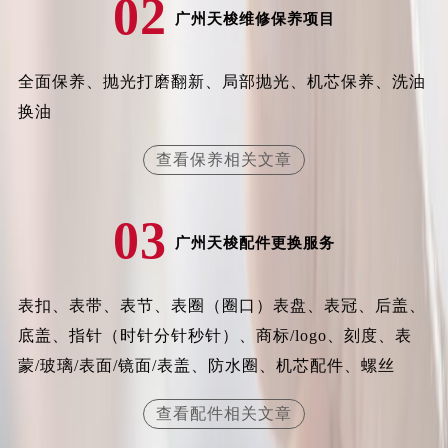
02
广州天梭维修保养项目
江苏省徐州市鼓楼区淮海东路29号苏宁广场IFC国际金融中心35层3508室天梭售后服务中心（需提前预约）
江苏省盐城市盐都区世纪大道5号盐城金融城写字楼1号楼16层1604室天梭售后服务中心（需提前预约）
江苏省扬州市邗江区国展路29号星耀天地写字楼1号楼18层1803室天梭售后服务中心（需提前预约）
全面保养、抛光打磨翻新、局部抛光、机芯保养、洗油
江苏省镇江市京口区中山东路天梭售后服务中心（需提前预约）
换油
江西省抚州市临川区赣东大道天梭售后服务中心（需提前预约）
查看保养相关文章
江西省赣州市章贡区文清路天梭售后服务中心（需提前预约）
江西省吉安市吉州区井冈山大道天梭售后服务中心（需提前预约）
江西省景德镇市珠山区珠山中路天梭售后服务中心（需提前预约）
03
广州天梭配件更换服务
江西省九江市浔阳区浔阳路天梭售后服务中心（需提前预约）
江西省南昌市红谷滩新区红谷中大道998号绿地双子塔（中央广场）A1座办公楼14层1407室天梭售后服务中心（需提前预约）
江西省萍乡市安源区萍安北大道与康庄路交叉口天梭售后服务中心（需提前预约）
表扣、表带、表节、表圈（圈口）表盘、表冠、后盖、
江西省上饶市信州区滨江西路天梭售后服务中心（需提前预约）
底盖、指针（时针分针秒针）、商标/logo、刻度、表
江西省新余市渝水区北湖西路天梭售后服务中心（需提前预约）
蒙/玻璃/表面/镜面/表盖、防水圈、机芯配件、螺丝
江西省宜春市袁州区中山中路天梭售后服务中心（需提前预约）
查看配件相关文章
江西省鹰潭市月湖区胜利东路天梭售后服务中心（需提前预约）
山东省德州市德城区东风中路天梭售后服务中心（需提前预约）