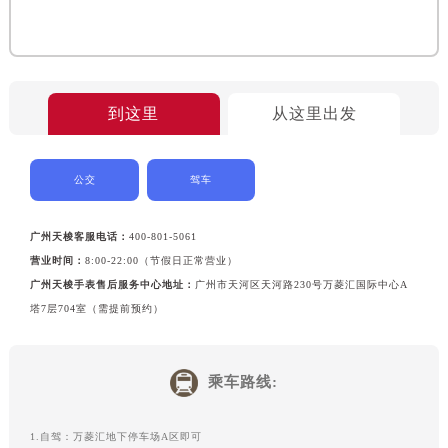
黑龙江省齐齐哈尔市龙沙区龙华路天梭售后服务中心（需提前预约）
黑龙江省双鸭山市尖山区新兴大街天梭售后服务中心（需提前预约）
黑龙江省绥化市北林区新华街与康庄路交叉口天梭售后服务中心（需提前预约）
黑龙江省伊春市伊美区通河路天梭售后服务中心（需提前预约）
到这里
从这里出发
吉林省白城市洮北区明仁南街天梭售后服务中心（需提前预约）
吉林省白山市浑江区浑江大街天梭售后服务中心（需提前预约）
公交
驾车
吉林省吉林市船营区河南街天梭售后服务中心（需提前预约）
吉林省辽源市龙山区人民大街天梭售后服务中心（需提前预约）
广州天梭客服电话：
400-801-5061
吉林省梅河口市新华街道梅河大街天梭售后服务中心（需提前预约）
营业时间：
8:00-22:00（节假日正常营业）
吉林省四平市铁东区紫气大路与南九经街交汇处天梭售后服务中心（需提前预约）
广州天梭手表售后服务中心地址：
广州市天河区天河路230号万菱汇国际中心A
吉林省松原市宁江区五环大街天梭售后服务中心（需提前预约）
塔7层704室（需提前预约）
吉林省通化市东昌区环通乡江南大街天梭售后服务中心（需提前预约）
吉林省延边市延吉市解放路天梭售后服务中心（需提前预约）
乘车路线:
辽宁省鞍山市铁东区站前街天梭售后服务中心（需提前预约）
辽宁省本溪市平山区胜利路天梭售后服务中心（需提前预约）
1.自驾：万菱汇地下停车场A区即可
辽宁省朝阳市双塔区新华路天梭售后服务中心（需提前预约）