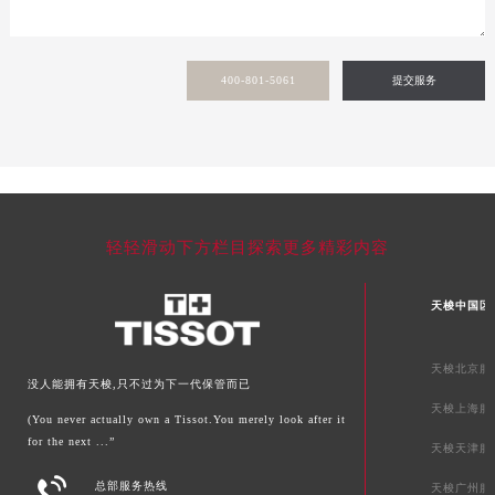
新疆维吾尔自治区塔城市塔城地区闻琴路天梭售后服务中心（需提前预约）
新疆维吾尔自治区铁门关市兴疆路天梭售后服务中心（需提前预约）
400-801-5061
提交服务
新疆维吾尔自治区图木舒克市图木舒克市中兴街天梭售后服务中心（需提前预约）
新疆维吾尔自治区吐鲁番市高昌区文化中路文化中路天梭售后服务中心（需提前预约）
新疆维吾尔自治区乌苏市乌鲁木齐北路天梭售后服务中心（需提前预约）
新疆维吾尔自治区五家渠市长征西街天梭售后服务中心（需提前预约）
新疆维吾尔自治区新星市东风路天梭售后服务中心（需提前预约）
新疆维吾尔自治区伊宁市解放西路天梭售后服务中心（需提前预约）
轻轻滑动下方栏目探索更多精彩内容
贵州省安顺市西秀区中华南路天梭售后服务中心（需提前预约）
贵州省毕节市七星关区松山路天梭售后服务中心（需提前预约）
天梭中国区
贵州省六盘水市钟山区钟山大道天梭售后服务中心（需提前预约）
贵州省黔东南苗族侗族自治州凯里市北京西路天梭售后服务中心（需提前预约）
天梭北京服
没人能拥有天梭,只不过为下一代保管而已
贵州省黔西南布依族苗族自治州兴义市大道与桔香路交汇处天梭售后服务中心（需提前预约）
天梭上海服
(You never actually own a Tissot.You merely look after it
贵州省铜仁市碧江区民主路天梭售后服务中心（需提前预约）
for the next ...”
天梭天津服
贵州省遵义市红花岗区共青大道与嵩山路交叉口天梭售后服务中心（需提前预约）

四川省阿坝州市马尔康市团结街天梭售后服务中心（需提前预约）
总部服务热线
天梭广州服