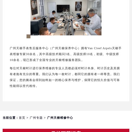
温州市鹿城区锦绣路1067号置信广场10层1015室（需提前预约）
哈尔滨市道里区友谊西路600号富力中心T2座写字楼29层03室（需提前预约）
大连市中山区人民路15号国际金融大厦7层G室（需提前预约）
佛山市禅城区季华五路57号万科金融中心C座12层1205室（需提前预约）
东莞市东城街道鸿福东路1号民盈国贸中心T1写字楼9层907室（需提前预约）
无锡市梁溪区人民中路139号恒隆广场写字楼1座11层1104室（需提前预约）
广州天梭手表售后服务中心（广州天梭保养中心）拥有Van Cleef Arpels天梭手
表维修专家30余名，其中高级技术顾问3名、高级技师10名，初级、中级技师
南通市崇川区工农路57号圆融广场写字楼16层1603室（需提前预约）
10余名，现已形成了全国专业的天梭维修服务团队。
苏州市苏州工业园区星港街199号苏州中心办公楼C座22层08室（需提前预约）
每位对天梭时计进行保养维修的专业人员都必须对时计本身、时计历史及其拥
武汉市江汉区解放大道686号世界贸易大厦38层09室（需提前预约）
有者抱有充分的尊重。我们认为每一枚时计，都同它的拥有者一样尊贵。我们
南宁市青秀区金湖路59号地王大厦12楼1224室（需提前预约）
保证，您的腕表会得到始终如一的精心保养与维护，保障它的恒久价值与可靠
性能得以世代相传。
合肥市蜀山区潜山路111号万象城华润大厦B座12楼03室（需提前预约）
泉州市丰泽区宝洲路729号浦西万达中心写字楼A座7楼709室（需提前预约）
青岛市南区山东路6号华润大厦B座22层04室（需提前预约）
烟台市芝罘区胜利路139号万达金融中心A座907室（需提前预约）
当前位置：
首页
>
广州专题
> 广州天梭维修中心
长春市朝阳区西安大路727号中银大厦A座(旺进大厦)18层09室（需提前预约）
贵阳市南明区都司高架桥路33号亨特国际金融中心14楼14D（需提前预约）