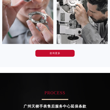
的高级技师之一
的高级技师之一
湖北省荆州市荆州区荆中路天梭售后服务中心（需提前预约）
Tianjin Tissot Maintain center
Nanjing Tissot Maintain center
湖北省十堰市茅箭区人民北路天梭售后服务中心（需提前预约）
湖北省随州市曾都区青年路天梭售后服务中心（需提前预约）


湖北省咸宁市咸安区长安大道天梭售后服务中心（需提前预约）
天津天梭维修
上海天梭维修
湖北省襄阳市樊城区长虹路与人民路交叉口天梭售后服务中心（需提前预约）
湖北省孝感市孝南区复兴大道天梭售后服务中心（需提前预约）
湖北省宜昌市西陵区夷陵大道与港窑路天梭售后服务中心（需提前预约）
湖南省常德市武陵区人民路天梭售后服务中心（需提前预约）
咨询更多
卡罗琳·卡桑德拉
辛迪·克莱门特
湖南省郴州市北湖区国庆北路天梭售后服务中心（需提前预约）
资深天梭技师
资深天梭技师
是天梭售后维修服务中心
是天梭售后维修服务中心
湖南省衡阳市雁峰区解放路天梭售后服务中心（需提前预约）
(天梭维修保养中心)
(天梭维修保养中心)
湖南省怀化市鹤城区迎丰中路天梭售后服务中心（需提前预约）
的高级技师之一
的高级技师之一
Chengdu Tissot Maintain center
Beijing Tissot Maintain center
湖南省娄底市娄星区长青街天梭售后服务中心（需提前预约）
湖南省邵阳市双清区东风路天梭售后服务中心（需提前预约）
PROCESS
湖南省湘潭市雨湖区莲城大道天梭售后服务中心（需提前预约）


成都天梭维修
北京天梭售后维修服务中心
湖南省益阳市赫山区桃花仑路天梭售后服务中心（需提前预约）
广州天梭手表售后服务中心延保条款
湖南省永州市冷水滩区永州大道与中兴路交叉口天梭售后服务中心（需提前预约）