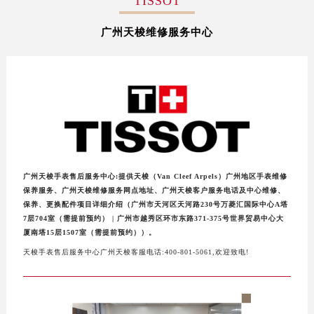
TISSOT
南昌市红谷滩新区红谷中大道998号绿地双子塔（中央广场）A1座办公楼14层07室（需提前预约）
广州天梭维修服务中心
济南市历下区经十路11111号华润中心写字楼（万象城）15层1508室（需提前预约）
广州市天河区天河路230号万菱汇国际中心写字楼A塔7层704室（需提前预约）
广州市越秀区环市东路371-375号世界贸易中心大厦南塔写字楼15层07室（需提前预约）
深圳市罗湖区深南东路5001号华润大厦写字楼17层1701室（需提前预约）
惠州市惠城区江北文昌一路7号华贸大厦写字楼1座30层05室（需提前预约）
厦门市思明区湖滨东路95号华润大厦写字楼B座11层1104室（需提前预约）
福州市鼓楼区五四路128-1号恒力城写字楼15层03室（需提前预约）
成都市锦江区人民东路6号SAC东原中心写字楼24层2406B室（需提前预约）
广州天梭手表售后服务中心:提供天梭（Van Cleef Arpels）广州地区手表维修
重庆市江北区观音桥步行街2号融恒时代广场写字楼9层902室（需提前预约）
保养服务、广州天梭维修服务网点地址、广州天梭客户服务电话及中心维修、
保养、更换配件项目详细介绍（广州市天河区天河路230号万菱汇国际中心A塔
长沙市芙蓉区定王台街道建湘路393号世茂环球金融中心写字楼（芙蓉广场）10层13室（需提前预约）
7层704室（需提前预约） | 广州市越秀区环市东路371-375号世界贸易中心大
郑州市二七区铭功路10号华润大厦写字楼29层2905室（需提前预约）
厦南塔15层1507室（需提前预约））。
太原市迎泽区解放路15号亨得利名表服务中心（品牌授权店）3层整层（需提前预约）
天梭手表售后服务中心广州天梭客服电话:400-801-5061,欢迎致电!
沈阳市沈河区中街路137号亨得利名表服务中心（品牌授权店）1层整层（需提前预约）
沈阳市沈河区中街路83号亨得利名表服务中心（品牌授权店）1层整层（需提前预约）
乌鲁木齐市天山区红山路26号时代广场（CCMALL）C座17层17-B（需提前预约）