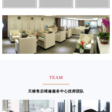
广东省肇庆市端州区信安大道与砚都大道交汇处天梭售后服务中心（需提前预约）
广西壮族自治区百色市右江区中山二路天梭售后服务中心（需提前预约）
广西壮族自治区北海市海城区北京路天梭售后服务中心（需提前预约）
广西壮族自治区崇左市江州区石景林街道友谊大道与丽川路交汇处天梭售后服务中心（需提前预约）
广西壮族自治区防城港市港口区金花茶大道天梭售后服务中心（需提前预约）
广西壮族自治区贵港市港北区港城街道布山大道与仙衣路交叉口天梭售后服务中心（需提前预约）
广西壮族自治区桂林市秀峰区红岭路天梭售后服务中心（需提前预约）
广西壮族自治区河池市金城江区金城江街道朝阳路天梭售后服务中心（需提前预约）
广西壮族自治区贺州市八步区城东街道灵峰南路天梭售后服务中心（需提前预约）
广西壮族自治区来宾市兴宾区桂中大道天梭售后服务中心（需提前预约）
广西壮族自治区柳州市城中区中山中路天梭售后服务中心（需提前预约）
TEAM
广西壮族自治区钦州市钦南区金海湾东大街天梭售后服务中心（需提前预约）
广西壮族自治区梧州市万秀区龙湖镇高旺路天梭售后服务中心（需提前预约）
天梭售后维修服务中心技师团队
广西壮族自治区玉林市玉州区金玉路天梭售后服务中心（需提前预约）
海南省儋州市儋州市那大镇兰洋北路天梭售后服务中心（需提前预约）
海南省东方市八所镇解放西路天梭售后服务中心（需提前预约）