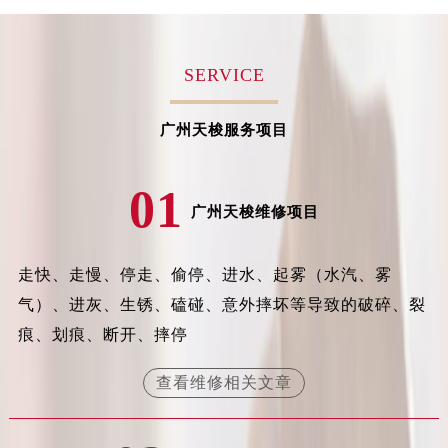
安徽省宿州市埇桥区人民中路天梭售后服务中心（需提前预约）
安徽省铜陵市铜官区石城大道天梭售后服务中心（需提前预约）
SERVICE
安徽省芜湖市镜湖区中山路步行街天梭售后服务中心（需提前预约）
安徽省宣城市宣州区叠嶂西路天梭售后服务中心（需提前预约）
广州天梭服务项目
福建省龙岩市新罗区九一南路天梭售后服务中心（需提前预约）
福建省南平市建阳区人民西路天梭售后服务中心（需提前预约）
01
福建省宁德市蕉城区天湖东路天梭售后服务中心（需提前预约）
广州天梭维修项目
福建省莆田市城厢区霞林街道荔华东大道天梭售后服务中心（需提前预约）
福建省三明市三元区东乾二路天梭售后服务中心（需提前预约）
福建省漳州市龙文区步港路天梭售后服务中心（需提前预约）
走快、走慢、停走、偷停、进水、起雾（水汽、雾
江苏省常州市新北区龙锦路1590号现代传媒中心5号楼10层1008室天梭售后服务中心（需提前预约）
气）、进灰、生锈、磕碰、意外摔坏等导致的破碎、裂
江苏省淮安市清江浦区淮海北路天梭售后服务中心（需提前预约）
痕、划痕、断开、摔停
江苏省连云港市海州区通灌北路天梭售后服务中心（需提前预约）
查看维修相关文章
江苏省南京市秦淮区中山南路1号南京中心22层22-C1-C3室天梭售后服务中心（需提前预约）
江苏省宿迁市宿城区西湖路天梭售后服务中心（需提前预约）
江苏省泰州市海陵区永定东路399号置地商务中心东塔（华润万象城）17层1706室天梭售后服务中心（需提前预约）