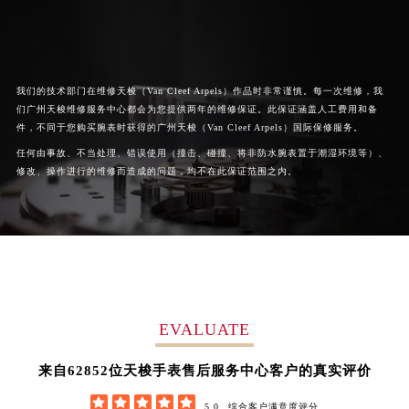
湖南省岳阳市岳阳楼区东茅岭路天梭售后服务中心（需提前预约）
湖南省张家界市永定区解放路天梭售后服务中心（需提前预约）
湖南省长沙市芙蓉区建湘路393号世茂环球金融中心写字楼10层1013室天梭售后服务中心（需提前预约）
我们的技术部门在维修天梭（Van Cleef Arpels）作品时非常谨慎。每一次维修，我
湖南省株洲市芦淞区建设南路天梭售后服务中心（需提前预约）
们广州天梭维修服务中心都会为您提供两年的维修保证。此保证涵盖人工费用和备
甘肃省白银市白银区北京路天梭售后服务中心（需提前预约）
件，不同于您购买腕表时获得的广州天梭（Van Cleef Arpels）国际保修服务。
甘肃省定西市安定区解放路天梭售后服务中心（需提前预约）
任何由事故、不当处理、错误使用（撞击、碰撞、将非防水腕表置于潮湿环境等）、
甘肃省敦煌市沙州镇阳关中路天梭售后服务中心（需提前预约）
修改、操作进行的维修而造成的问题，均不在此保证范围之内。
甘肃省合作市人民街天梭售后服务中心（需提前预约）
甘肃省嘉峪关市雄关区新华中路天梭售后服务中心（需提前预约）
甘肃省金昌市金川区北京路天梭售后服务中心（需提前预约）
甘肃省酒泉市肃州区西大街天梭售后服务中心（需提前预约）
甘肃省临夏市城南街道团结路天梭售后服务中心（需提前预约）
甘肃省陇南市武都区人民路天梭售后服务中心（需提前预约）
EVALUATE
甘肃省平凉市崆峒区西大街天梭售后服务中心（需提前预约）
62852
来自
位天梭手表售后服务中心客户的真实评价
甘肃省庆阳市西峰区南大街天梭售后服务中心（需提前预约）
甘肃省天水市秦州区民主路天梭售后服务中心（需提前预约）





5.0
综合客户满意度评分