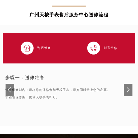
内蒙古自治区包头市青山区幸福路甲3号王府井百货名表维修天梭售后服务中心（需提前预约）
广州天梭手表售后服务中心送修流程
内蒙古自治区赤峰市红山区哈达街天梭售后服务中心（需提前预约）
内蒙古自治区鄂尔多斯市东胜区伊金霍洛街天梭售后服务中心（需提前预约）
内蒙古自治区呼伦贝尔市海拉尔区中央街天梭售后服务中心（需提前预约）
内蒙古自治区通辽市科尔沁区明仁大街天梭售后服务中心（需提前预约）


到店维修
邮寄维修
内蒙古自治区乌海市海勃湾区人民南路天梭售后服务中心（需提前预约）
内蒙古自治区乌兰察布市集宁区恩和大街天梭售后服务中心（需提前预约）
内蒙古自治区锡林郭勒盟市锡林浩特市光明街与额尔敦路交叉口天梭售后服务中心（需提前预约）
内蒙古自治区兴安盟市乌兰浩特市兴安大街天梭售后服务中心（需提前预约）
步骤一：
送修准备
山西省大同市平城区迎宾街天梭售后服务中心（需提前预约）
销售保修期内：请将您的保修卡和天梭手表，最好同时带上您的发票。
山西省晋城市城区黄华街天梭售后服务中心（需提前预约）
非销售保修期：携带天梭手表即可。
山西省晋中市榆次区顺城街天梭售后服务中心（需提前预约）
山西省临汾市尧都区解放路天梭售后服务中心（需提前预约）
山西省吕梁市离石区永宁中路与建设街交叉口天梭售后服务中心（需提前预约）
山西省朔州市朔城区怡西路与鄯阳西街交汇处天梭售后服务中心（需提前预约）
山西省忻州市忻府区和平东街与七一南路交叉口天梭售后服务中心（需提前预约）