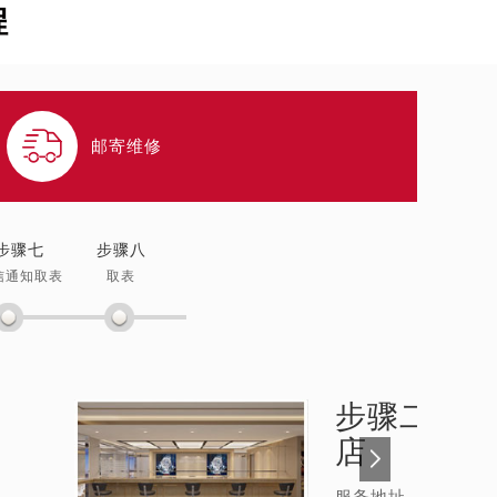
程

邮寄维修
步骤七
步骤八
信通知取表
取表
步骤二：
天
店
服务地址