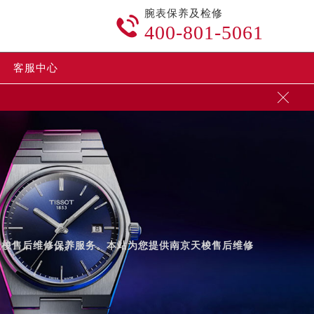
腕表保养及检修

400-801-5061
客服中心

供天梭售后维修保养服务。本站为您提供南京天梭售后维修