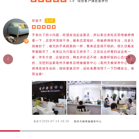
5.0
综合客户满意度评分
广东省深圳市罗湖区深南东路5001号华润大厦17层1701室天梭售后服务中心（需提前预约）
广东省阳江市江城区东风一路天梭售后服务中心（需提前预约）
Lv6
坏孩子
广东省云浮市云城区金山路天梭售后服务中心（需提前预约）





广东省湛江市赤坎区观海北路天梭售后服务中心（需提前预约）
手表出了些小问题，听朋友说起这家店，所以拿过来给店里维修师傅
看一下，店里环境很干净，服务态度很好，维修师傅很专业，没多久
广东省肇庆市端州区信安大道与砚都大道交汇处天梭售后服务中心（需提前预约）
就修好了，修完的手表跟新的一样，整体还是很不错的。很久没戴皮
广西壮族自治区百色市右江区中山二路天梭售后服务中心（需提前预约）
带都裂开了，本来以为只能去王府井了，之后在点评看到这边有一
家，停车方便，比较好找，网友评价还不错，抱着怀疑的心态过来
广西壮族自治区北海市海城区北京路天梭售后服务中心（需提前预约）


的，没想到这家亳州天梭售后维修服务中心（亳州天梭保养中心）的
广西壮族自治区崇左市江州区石景林街道友谊大道与丽川路交汇处天梭售后服务中心（需提前预约）
师傅是很专业的，很快更换完毕，还给免费清理了一下凹槽灰尘。推
荐这家!
广西壮族自治区防城港市港口区金花茶大道天梭售后服务中心（需提前预约）
广西壮族自治区贵港市港北区港城街道布山大道与仙衣路交叉口天梭售后服务中心（需提前预约）
广西壮族自治区桂林市秀峰区红岭路天梭售后服务中心（需提前预约）
广西壮族自治区河池市金城江区金城江街道朝阳路天梭售后服务中心（需提前预约）
广西壮族自治区贺州市八步区城东街道灵峰南路天梭售后服务中心（需提前预约）
广西壮族自治区来宾市兴宾区桂中大道天梭售后服务中心（需提前预约）
2020-07-14 18:50
更新于
亳州天梭维修服务中心
广西壮族自治区柳州市城中区中山中路天梭售后服务中心（需提前预约）
广西壮族自治区钦州市钦南区金海湾东大街天梭售后服务中心（需提前预约）