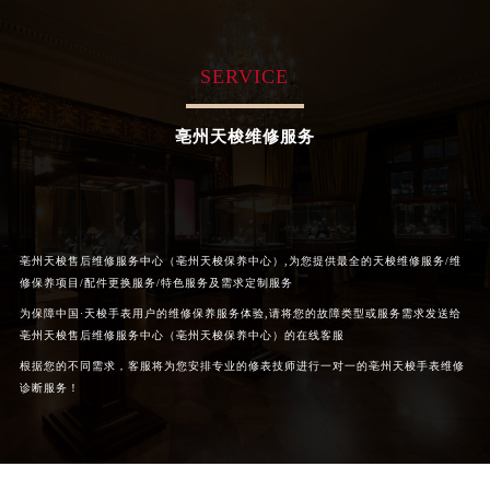
太原市迎泽区解放路15号亨得利名表服务中心（品牌授权店）3层整层（需提前预约）
沈阳市沈河区中街路137号亨得利名表服务中心（品牌授权店）1层整层（需提前预约）
SERVICE
沈阳市沈河区中街路83号亨得利名表服务中心（品牌授权店）1层整层（需提前预约）
乌鲁木齐市天山区红山路26号时代广场（CCMALL）C座17层17-B（需提前预约）
亳州天梭维修服务
温州市鹿城区锦绣路1067号置信广场10层1015室（需提前预约）
哈尔滨市道里区友谊西路600号富力中心T2座写字楼29层03室（需提前预约）
大连市中山区人民路15号国际金融大厦7层G室（需提前预约）
佛山市禅城区季华五路57号万科金融中心C座12层1205室（需提前预约）
亳州天梭售后维修服务中心（亳州天梭保养中心）,为您提供最全的天梭维修服务/维
东莞市东城街道鸿福东路1号民盈国贸中心T1写字楼9层907室（需提前预约）
修保养项目/配件更换服务/特色服务及需求定制服务
无锡市梁溪区人民中路139号恒隆广场写字楼1座11层1104室（需提前预约）
为保障中国·天梭手表用户的维修保养服务体验,请将您的故障类型或服务需求发送给
南通市崇川区工农路57号圆融广场写字楼16层1603室（需提前预约）
亳州天梭售后维修服务中心（亳州天梭保养中心）的在线客服
苏州市苏州工业园区星港街199号苏州中心办公楼C座22层08室（需提前预约）
根据您的不同需求，客服将为您安排专业的修表技师进行一对一的亳州天梭手表维修
诊断服务！
武汉市江汉区解放大道686号世界贸易大厦38层09室（需提前预约）
南宁市青秀区金湖路59号地王大厦12楼1224室（需提前预约）
合肥市蜀山区潜山路111号万象城华润大厦B座12楼03室（需提前预约）
泉州市丰泽区宝洲路729号浦西万达中心写字楼A座7楼709室（需提前预约）