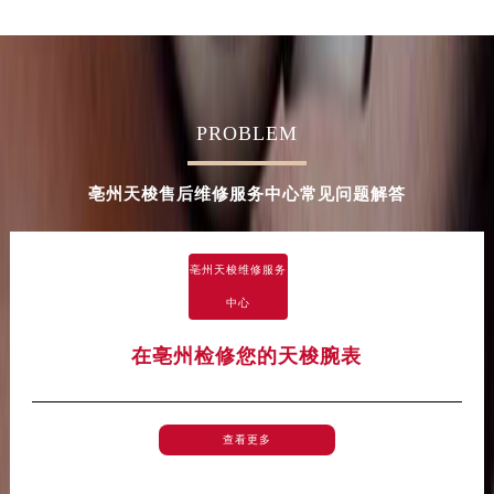
广西壮族自治区梧州市万秀区龙湖镇高旺路天梭售后服务中心（需提前预约）
广西壮族自治区玉林市玉州区金玉路天梭售后服务中心（需提前预约）
海南省儋州市儋州市那大镇兰洋北路天梭售后服务中心（需提前预约）
海南省东方市八所镇解放西路天梭售后服务中心（需提前预约）
PROBLEM
海南省琼海市嘉积镇东风路天梭售后服务中心（需提前预约）
海南省三沙市西沙区西沙群岛永兴岛北京路天梭售后服务中心（需提前预约）
亳州天梭售后维修服务中心常见问题解答
海南省三亚市吉阳区迎宾路天梭售后服务中心（需提前预约）
海南省万宁市万城镇解放路天梭售后服务中心（需提前预约）
海南省文昌市文城镇教育东路天梭售后服务中心（需提前预约）
亳州天梭维修服务
海南省五指山市通什镇三月三大道天梭售后服务中心（需提前预约）
中心
香港特别行政区尖沙咀区油尖旺区广东道天梭售后服务中心（需提前预约）
在亳州检修您的天梭腕表
香港特别行政区金钟区中西区金钟道天梭售后服务中心（需提前预约）
香港特别行政区九龙区油尖旺区弥敦道天梭售后服务中心（需提前预约）
香港特别行政区铜锣湾区湾仔区轩尼诗道天梭售后服务中心（需提前预约）
查看更多
河南省安阳市文峰区解放大道天梭售后服务中心（需提前预约）
河南省鹤壁市淇滨区九州路天梭售后服务中心（需提前预约）