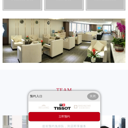
安徽省淮南市田家庵区国庆中路天梭售后服务中心（需提前预约）
安徽省黄山市屯溪区黄山西路天梭售后服务中心（需提前预约）
安徽省六安市金安区解放中路天梭售后服务中心（需提前预约）
安徽省马鞍山市雨山区湖南西路天梭售后服务中心（需提前预约）
安徽省宿州市埇桥区人民中路天梭售后服务中心（需提前预约）
安徽省铜陵市铜官区石城大道天梭售后服务中心（需提前预约）
安徽省芜湖市镜湖区中山路步行街天梭售后服务中心（需提前预约）
安徽省宣城市宣州区叠嶂西路天梭售后服务中心（需提前预约）
福建省龙岩市新罗区九一南路天梭售后服务中心（需提前预约）
福建省南平市建阳区人民西路天梭售后服务中心（需提前预约）
福建省宁德市蕉城区天湖东路天梭售后服务中心（需提前预约）
TEAM
福建省莆田市城厢区霞林街道荔华东大道天梭售后服务中心（需提前预约）
预约入口
关闭
福建省三明市三元区东乾二路天梭售后服务中心（需提前预约）
天梭售后维修服务中心技师团队
福建省漳州市龙文区步港路天梭售后服务中心（需提前预约）
立即预约
江苏省常州市新北区龙锦路1590号现代传媒中心5号楼10层1008室天梭售后服务中心（需提前预约）
江苏省淮安市清江浦区淮海北路天梭售后服务中心（需提前预约）
提前预约免排队，到店即享服务