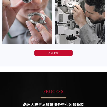
(天梭维修保养中心)
(天梭维修保养中心)
上海市徐汇区虹桥路3号港汇中心2座37层3705室天梭售后服务中心（需提前预约）
的高级技师之一
的高级技师之一
Tianjin Tissot Maintain center
Nanjing Tissot Maintain center
浙江省杭州市上城区钱江路1366号华润大厦A座5层503-5室天梭售后服务中心（需提前预约）
浙江省湖州市吴兴区劳动路天梭售后服务中心（需提前预约）
浙江省嘉兴市南湖区广益路705号嘉兴世界贸易中心A座13层1304室天梭售后服务中心（需提前预约）


天津天梭维修
上海天梭维修
浙江省金华市金东区东市南街777号金华万达广场4号楼22楼2209室天梭售后服务中心（需提前预约）
浙江省丽水市莲都区解放街天梭售后服务中心（需提前预约）
浙江省宁波市江北区大闸南路500号来福士广场办公楼20层2009室天梭售后服务中心（需提前预约）
浙江省衢州市柯城区上街天梭售后服务中心（需提前预约）
咨询更多
卡罗琳·卡桑德拉
辛迪·克莱门特
浙江省绍兴市越城区胜利东路379号世茂天际中心写字楼8层805室天梭售后服务中心（需提前预约）
资深天梭技师
资深天梭技师
浙江省舟山市定海区解放东路天梭售后服务中心（需提前预约）
是天梭售后维修服务中心
是天梭售后维修服务中心
(天梭维修保养中心)
(天梭维修保养中心)
澳门特别行政区大堂区议事亭前地（新马路）天梭售后服务中心（需提前预约）
的高级技师之一
的高级技师之一
Chengdu Tissot Maintain center
Beijing Tissot Maintain center
澳门特别行政区风顺堂区南湾大马路天梭售后服务中心（需提前预约）
澳门特别行政区花地玛堂区关闸广场天梭售后服务中心（需提前预约）
PROCESS
澳门特别行政区花王堂区大三巴商圈天梭售后服务中心（需提前预约）


成都天梭维修
北京天梭售后维修服务中心
澳门特别行政区嘉模堂区官也街天梭售后服务中心（需提前预约）
亳州天梭售后维修服务中心延保条款
澳门省路氹城市金光大道天梭售后服务中心（需提前预约）