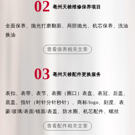
02
黑龙江省鸡西市鸡冠区红军路天梭售后服务中心（需提前预约）
亳州天梭维修保养项目
黑龙江省佳木斯市向阳区长安路天梭售后服务中心（需提前预约）
黑龙江省牡丹江市东安区太平路天梭售后服务中心（需提前预约）
全面保养、抛光打磨翻新、局部抛光、机芯保养、洗油
黑龙江省七台河市桃山区大同街天梭售后服务中心（需提前预约）
换油
黑龙江省齐齐哈尔市龙沙区龙华路天梭售后服务中心（需提前预约）
黑龙江省双鸭山市尖山区新兴大街天梭售后服务中心（需提前预约）
查看保养相关文章
黑龙江省绥化市北林区新华街与康庄路交叉口天梭售后服务中心（需提前预约）
黑龙江省伊春市伊美区通河路天梭售后服务中心（需提前预约）
03
吉林省白城市洮北区明仁南街天梭售后服务中心（需提前预约）
亳州天梭配件更换服务
吉林省白山市浑江区浑江大街天梭售后服务中心（需提前预约）
吉林省吉林市船营区河南街天梭售后服务中心（需提前预约）
表扣、表带、表节、表圈（圈口）表盘、表冠、后盖、
吉林省辽源市龙山区人民大街天梭售后服务中心（需提前预约）
底盖、指针（时针分针秒针）、商标/logo、刻度、表
吉林省梅河口市新华街道梅河大街天梭售后服务中心（需提前预约）
蒙/玻璃/表面/镜面/表盖、防水圈、机芯配件、螺丝
吉林省四平市铁东区紫气大路与南九经街交汇处天梭售后服务中心（需提前预约）
吉林省松原市宁江区五环大街天梭售后服务中心（需提前预约）
查看配件相关文章
吉林省通化市东昌区环通乡江南大街天梭售后服务中心（需提前预约）