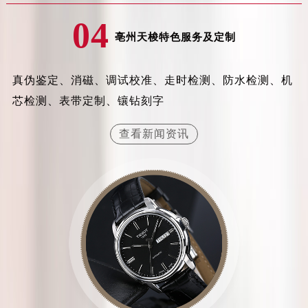
吉林省延边市延吉市解放路天梭售后服务中心（需提前预约）
04
辽宁省鞍山市铁东区站前街天梭售后服务中心（需提前预约）
亳州天梭特色服务及定制
辽宁省本溪市平山区胜利路天梭售后服务中心（需提前预约）
辽宁省朝阳市双塔区新华路天梭售后服务中心（需提前预约）
真伪鉴定、消磁、调试校准、走时检测、防水检测、机
辽宁省丹东市振兴区七经街天梭售后服务中心（需提前预约）
芯检测、表带定制、镶钻刻字
辽宁省抚顺市新抚区东一路天梭售后服务中心（需提前预约）
辽宁省阜新市海州区解放大街天梭售后服务中心（需提前预约）
查看新闻资讯
辽宁省葫芦岛市连山区中央路天梭售后服务中心（需提前预约）
辽宁省锦州市古塔区中央大街天梭售后服务中心（需提前预约）
辽宁省辽阳市白塔区新运大街天梭售后服务中心（需提前预约）
辽宁省盘锦市兴隆台区石油大街天梭售后服务中心（需提前预约）
辽宁省铁岭市银州区南马路天梭售后服务中心（需提前预约）
辽宁省营口市站前区市府路与渤海大街交叉口天梭售后服务中心（需提前预约）
辽宁省沈阳市沈河区中街路137号亨得利名表维修授权店1楼天梭售后服务中心（需提前预约）
辽宁省沈阳市沈河区中街路83号亨得利名表维修授权店1楼天梭售后服务中心（需提前预约）
北京市朝阳区建国门外大街甲6号华熙国际中心D座11层1102室天梭售后服务中心（需提前预约）