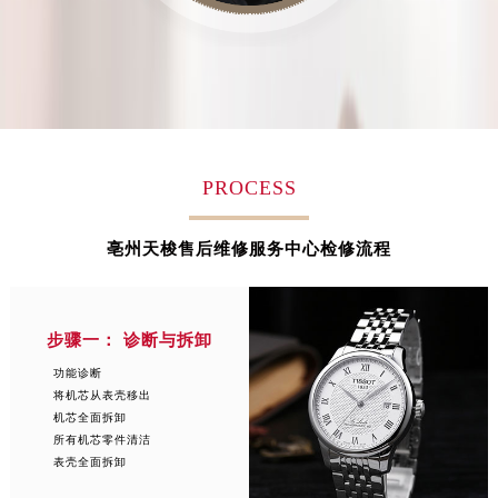
北京市东城区东长安街1号王府井东方广场W3座6层602室天梭售后服务中心（需提前预约）
河北省保定市竞秀区朝阳北大街北国先天下天梭售后服务中心（需提前预约）
内蒙古自治区阿拉善盟市左旗土尔扈特大街天梭售后服务中心（需提前预约）
内蒙古自治区巴彦淖尔市临河区新华街天梭售后服务中心（需提前预约）
内蒙古自治区包头市青山区幸福路甲3号王府井百货名表维修天梭售后服务中心（需提前预约）
内蒙古自治区赤峰市红山区哈达街天梭售后服务中心（需提前预约）
PROCESS
内蒙古自治区鄂尔多斯市东胜区伊金霍洛街天梭售后服务中心（需提前预约）
内蒙古自治区呼伦贝尔市海拉尔区中央街天梭售后服务中心（需提前预约）
亳州天梭售后维修服务中心检修流程
内蒙古自治区通辽市科尔沁区明仁大街天梭售后服务中心（需提前预约）
内蒙古自治区乌海市海勃湾区人民南路天梭售后服务中心（需提前预约）
内蒙古自治区乌兰察布市集宁区恩和大街天梭售后服务中心（需提前预约）
步骤一： 诊断与拆卸
内蒙古自治区锡林郭勒盟市锡林浩特市光明街与额尔敦路交叉口天梭售后服务中心（需提前预约）
功能诊断
内蒙古自治区兴安盟市乌兰浩特市兴安大街天梭售后服务中心（需提前预约）
将机芯从表壳移出
机芯全面拆卸
山西省大同市平城区迎宾街天梭售后服务中心（需提前预约）
所有机芯零件清洁
山西省晋城市城区黄华街天梭售后服务中心（需提前预约）
表壳全面拆卸
山西省晋中市榆次区顺城街天梭售后服务中心（需提前预约）