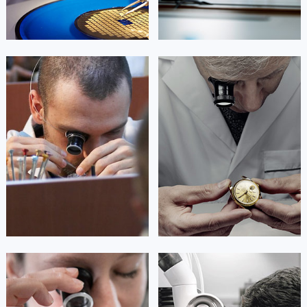
江西省新余市渝水区北湖西路天梭售后服务中心（需提前预约）
江西省宜春市袁州区中山中路天梭售后服务中心（需提前预约）
江西省鹰潭市月湖区胜利东路天梭售后服务中心（需提前预约）
山东省德州市德城区东风中路天梭售后服务中心（需提前预约）
艾德琳·亚历桑德拉
艾莉森·安吉莉亚
山东省东营市东营区济南路天梭售后服务中心（需提前预约）
资深天梭技师
资深天梭技师
是天梭售后维修服务中心
是天梭售后维修服务中心
山东省济南市历下区经十路11111号华润中心写字楼（万象城）15层1508室天梭售后服务中心（需提前预约）
(天梭维修保养中心)
(天梭维修保养中心)
的高级技师之一
的高级技师之一
山东省济宁市任城区太白楼路天梭售后服务中心（需提前预约）
Guangzhou Tissot Maintain center
Shenzhen Tissot Maintain center
山东省莱芜市文化南路8号银座商城名表维修一楼名表维修天梭售后服务中心（需提前预约）
山东省临沂市兰山区解放路天梭售后服务中心（需提前预约）


山东省日照市东港区烟台路天梭售后服务中心（需提前预约）
广州天梭维修
深圳天梭维修
山东省泰安市泰山区财源街道泰山大街天梭售后服务中心（需提前预约）
山东省威海市环翠区新威海路89号振华商厦一楼名表维修天梭售后服务中心（需提前预约）
山东省潍坊市奎文区东风东街天梭售后服务中心（需提前预约）
山东省枣庄市滕州市北辛路与善国路交叉口天梭售后服务中心（需提前预约）
安尼塔·阿普里尔
贝亚特·布兰奇
山东省淄博市张店区金晶大道天梭售后服务中心（需提前预约）
资深天梭技师
资深天梭技师
是天梭售后维修服务中心
是天梭售后维修服务中心
上海市黄浦区南京东路299号宏伊国际广场写字楼8层806室天梭售后服务中心（需提前预约）