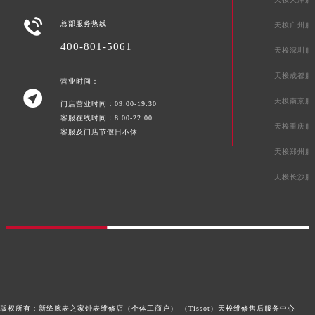
湖南省邵阳市双清区东风路天梭售后服务中心（需提前预约）

总部服务热线
天梭广州服
湖南省湘潭市雨湖区莲城大道天梭售后服务中心（需提前预约）
400-801-5061
天梭深圳服
湖南省益阳市赫山区桃花仑路天梭售后服务中心（需提前预约）
湖南省永州市冷水滩区永州大道与中兴路交叉口天梭售后服务中心（需提前预约）
天梭成都服
营业时间：

湖南省岳阳市岳阳楼区东茅岭路天梭售后服务中心（需提前预约）
天梭南京服
门店营业时间：09:00-19:30
湖南省张家界市永定区解放路天梭售后服务中心（需提前预约）
客服在线时间：8:00-22:00
天梭重庆服
湖南省长沙市芙蓉区建湘路393号世茂环球金融中心写字楼10层1013室天梭售后服务中心（需提前预约）
客服及门店节假日不休
湖南省株洲市芦淞区建设南路天梭售后服务中心（需提前预约）
天梭郑州服
甘肃省白银市白银区北京路天梭售后服务中心（需提前预约）
天梭长沙服
甘肃省定西市安定区解放路天梭售后服务中心（需提前预约）
甘肃省敦煌市沙州镇阳关中路天梭售后服务中心（需提前预约）
甘肃省合作市人民街天梭售后服务中心（需提前预约）
甘肃省嘉峪关市雄关区新华中路天梭售后服务中心（需提前预约）
甘肃省金昌市金川区北京路天梭售后服务中心（需提前预约）
甘肃省酒泉市肃州区西大街天梭售后服务中心（需提前预约）
版权所有：新绛腕表之家钟表维修店（个体工商户） （Tissot）
天梭维修售后服务中心
甘肃省临夏市城南街道团结路天梭售后服务中心（需提前预约）