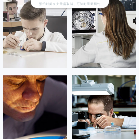
预约时间有变无需取消，可随时重新预约
江苏省连云港市海州区通灌北路天梭售后服务中心（需提前预约）
江苏省南京市秦淮区中山南路1号南京中心22层22-C1-C3室天梭售后服务中心（需提前预约）
江苏省宿迁市宿城区西湖路天梭售后服务中心（需提前预约）
江苏省泰州市海陵区永定东路399号置地商务中心东塔（华润万象城）17层1706室天梭售后服务中心（需提前预约）
江苏省徐州市鼓楼区淮海东路29号苏宁广场IFC国际金融中心35层3508室天梭售后服务中心（需提前预约）
江苏省盐城市盐都区世纪大道5号盐城金融城写字楼1号楼16层1604室天梭售后服务中心（需提前预约）
江苏省扬州市邗江区国展路29号星耀天地写字楼1号楼18层1803室天梭售后服务中心（需提前预约）
江苏省镇江市京口区中山东路天梭售后服务中心（需提前预约）
江西省抚州市临川区赣东大道天梭售后服务中心（需提前预约）
凯罗尔·切尔西
达芙妮·克劳迪娅
江西省赣州市章贡区文清路天梭售后服务中心（需提前预约）
资深天梭技师
资深天梭技师
江西省吉安市吉州区井冈山大道天梭售后服务中心（需提前预约）
是天梭售后维修服务中心
是天梭售后维修服务中心
(天梭维修保养中心)
(天梭维修保养中心)
江西省景德镇市珠山区珠山中路天梭售后服务中心（需提前预约）
的高级技师之一
的高级技师之一
江西省九江市浔阳区浔阳路天梭售后服务中心（需提前预约）
Beijing Tissot Maintain center
Shanghai Tissot Maintain center
江西省南昌市红谷滩新区红谷中大道998号绿地双子塔（中央广场）A1座办公楼14层1407室天梭售后服务中心（需提前预约）
江西省萍乡市安源区萍安北大道与康庄路交叉口天梭售后服务中心（需提前预约）


北京天梭维修
上海天梭维修
江西省上饶市信州区滨江西路天梭售后服务中心（需提前预约）