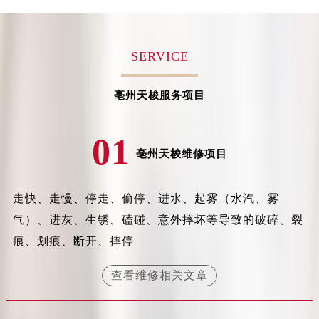
青岛市南区山东路6号华润大厦B座22层04室（需提前预约）
烟台市芝罘区胜利路139号万达金融中心A座907室（需提前预约）
SERVICE
长春市朝阳区西安大路727号中银大厦A座(旺进大厦)18层09室（需提前预约）
贵阳市南明区都司高架桥路33号亨特国际金融中心14楼14D（需提前预约）
昆明市盘龙区北京路928号同德昆明广场写字楼10层06室（需提前预约）
亳州天梭服务项目
石家庄市长安区中山东路39号勒泰中心写字楼B座13层07室（需提前预约）
西安市碑林区南关正街88号华侨城长安国际中心E座6楼10室（需提前预约）
01
亳州天梭维修项目
海口市龙华区金贸东路5号海口华润大厦B座17层1707室（需提前预约）
唐山市路南区新华东道100号万达广场写字楼A座10层1002室（需提前预约）
台州市椒江区东海大道1800号腾达中心东1幢20楼2002室（需提前预约）
走快、走慢、停走、偷停、进水、起雾（水汽、雾
内蒙古自治区呼和浩特市玉泉区大学西街70号华润万象城写字楼（鄂尔多斯大厦）23层2326室（需提前预约）
气）、进灰、生锈、磕碰、意外摔坏等导致的破碎、裂
甘肃省兰州市七里河区西津西路16号兰州中心写字楼21层2102室（需提前预约）
痕、划痕、断开、摔停
重庆市解放碑渝中区民权路28号英利国际金融中心写字楼20层01室（需提前预约）
黑龙江省大庆市萨尔图区会战大街天梭售后服务中心（需提前预约）
查看维修相关文章
黑龙江省鹤岗市向阳区红军路天梭售后服务中心（需提前预约）
黑龙江省黑河市爱辉区中央街天梭售后服务中心（需提前预约）