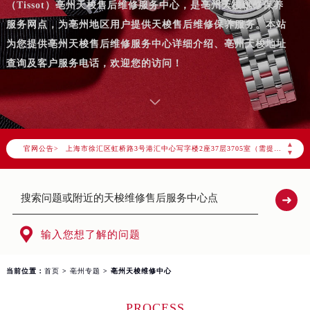
（Tissot）亳州天梭售后维修服务中心，是亳州天梭维修保养
2026年7月天梭中国区售后服务网络优化升级公告
服务网点，为亳州地区用户提供天梭售后维修保养服务。本站
2026年7月天梭全国官方售后客户服务热线：400-801-5061
为您提供亳州天梭售后维修服务中心详细介绍、亳州天梭地址
天梭官方全国统一服务热线400-801-5061，服务覆盖中国大陆、香港、澳门、台湾全部区域（非大陆需加拨“+86”）
查询及客户服务电话，欢迎您的访问！
2026年7月天梭售后服务中心最新网点地址：
北京市东城区东长安街1号东方广场写字楼W3座6层602室（需提前预约）
北京市朝阳区建国门外大街甲6号华熙国际中心写字楼D座11层1102室（需提前预约）
天津市和平区赤峰道136号天津国际金融中心写字楼26层2603室（需提前预约）
▲
官网公告>
上海市徐汇区虹桥路3号港汇中心写字楼2座37层3705室（需提前预约）
▼
上海市黄浦区南京东路299号宏伊国际广场写字楼8层806室（需提前预约）
南京市秦淮区中山南路1号（新街口）南京中心写字楼22层C1-1室（需提前预约）
常州市新北区龙锦路1590号现代传媒中心写字楼5号楼10层1008室（需提前预约）
徐州市鼓楼区淮海东路29号苏宁广场IFC国际金融中心写字楼35层3508室（需提前预约）

输入您想了解的问题
扬州市邗江区国展路29号星耀天地写字楼1号楼18层1803室（需提前预约）
盐城市盐都区世纪大道5号盐城金融城写字楼1号楼16层1604室（需提前预约）
当前位置：
首页
>
亳州专题
> 亳州天梭维修中心
泰州市海陵区永定东路399号置地商务中心东塔写字楼（华润万象城）17层1706室（需提前预约）
宁波市江北区大闸南路500号来福士广场办公楼20层2009室（需提前预约）
PROCESS