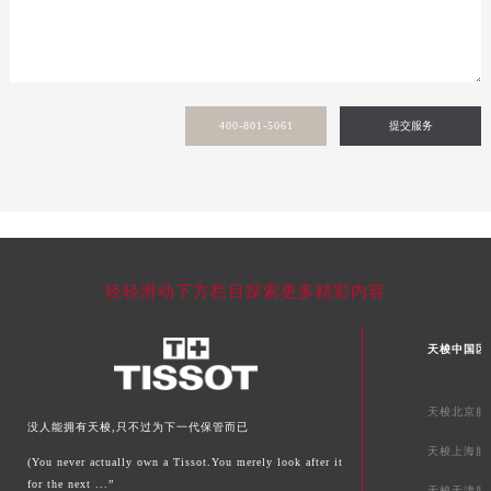
湖北省鄂州市鄂城区文星大道天梭售后服务中心（需提前预约）
湖北省黄冈市黄州区赤壁大道天梭售后服务中心（需提前预约）
湖北省黄石市黄石港区武汉路天梭售后服务中心（需提前预约）
湖北省荆门市东宝中天街步行街天梭售后服务中心（需提前预约）
400-801-5061
提交服务
湖北省荆州市荆州区荆中路天梭售后服务中心（需提前预约）
湖北省十堰市茅箭区人民北路天梭售后服务中心（需提前预约）
湖北省随州市曾都区青年路天梭售后服务中心（需提前预约）
湖北省咸宁市咸安区长安大道天梭售后服务中心（需提前预约）
湖北省襄阳市樊城区长虹路与人民路交叉口天梭售后服务中心（需提前预约）
轻轻滑动下方栏目探索更多精彩内容
湖北省孝感市孝南区复兴大道天梭售后服务中心（需提前预约）
湖北省宜昌市西陵区夷陵大道与港窑路天梭售后服务中心（需提前预约）
天梭中国区
湖南省常德市武陵区人民路天梭售后服务中心（需提前预约）
湖南省郴州市北湖区国庆北路天梭售后服务中心（需提前预约）
天梭北京服
湖南省衡阳市雁峰区解放路天梭售后服务中心（需提前预约）
没人能拥有天梭,只不过为下一代保管而已
湖南省怀化市鹤城区迎丰中路天梭售后服务中心（需提前预约）
天梭上海服
(You never actually own a Tissot.You merely look after it
湖南省娄底市娄星区长青街天梭售后服务中心（需提前预约）
for the next ...”
天梭天津服