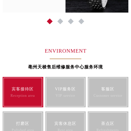
山西省临汾市尧都区解放路天梭售后服务中心（需提前预约）
山西省吕梁市离石区永宁中路与建设街交叉口天梭售后服务中心（需提前预约）
1
2
3
4
山西省朔州市朔城区怡西路与鄯阳西街交汇处天梭售后服务中心（需提前预约）
山西省忻州市忻府区和平东街与七一南路交叉口天梭售后服务中心（需提前预约）
山西省阳泉市郊区平阳东街与新城大道交叉口天梭售后服务中心（需提前预约）
山西省运城市盐湖区河东街天梭售后服务中心（需提前预约）
ENVIRONMENT
山西省长治市潞州区英雄中路天梭售后服务中心（需提前预约）
山西省太原市迎泽区迎泽街道解放路15号亨得利名表维修授权店3楼天梭售后服务中心（需提前预约）
亳州天梭售后维修服务中心服务环境
天津市和平区赤峰道136号天津国际金融中心26层2603室天梭售后服务中心（需提前预约）
安徽省安庆市迎江区人民路天梭售后服务中心（需提前预约）
安徽省蚌埠市蚌山区淮河路天梭售后服务中心（需提前预约）
宾客接待区
VIP服务区
客服区
Reception area
VIP service
Customer service
安徽省亳州市谯城区魏武大道天梭售后服务中心（需提前预约）
安徽省池州市贵池区长江路天梭售后服务中心（需提前预约）
安徽省滁州市琅琊区南谯北路天梭售后服务中心（需提前预约）
安徽省阜阳市颍州区颍州北路天梭售后服务中心（需提前预约）
打磨区
宾客休息区
茶点区
安徽省淮北市相山区淮海路天梭售后服务中心（需提前预约）
Polished area
Rest area
Refreshments