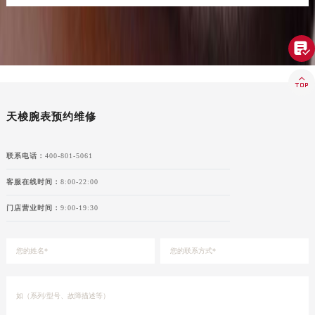
河南省济源市沁园街道济水大道天梭售后服务中心（需提前预约）
河南省焦作市解放区解放路天梭售后服务中心（需提前预约）

河南省开封市鼓楼区中山路天梭售后服务中心（需提前预约）
河南省洛阳市西工区中州中路与解放路交叉口天梭售后服务中心（需提前预约）

河南省漯河市源汇区交通路天梭售后服务中心（需提前预约）
河南省南阳市宛城区范蠡东路与南都路交叉口天梭售后服务中心（需提前预约）
天梭腕表预约维修
河南省平顶山市卫东区建设路天梭售后服务中心（需提前预约）
河南省濮阳市大华龙区开州路绿城路交叉口天梭售后服务中心（需提前预约）
联系电话：
400-801-5061
河南省三门峡市湖滨区和平路天梭售后服务中心（需提前预约）
客服在线时间：
8:00-22:00
河南省商丘市梁园区神火大道天梭售后服务中心（需提前预约）
门店营业时间：
9:00-19:30
河南省新乡市红旗区人民路天梭售后服务中心（需提前预约）
河南省信阳市浉河区东方红大道天梭售后服务中心（需提前预约）
河南省许昌市魏都区建安大道与八龙路交叉口天梭售后服务中心（需提前预约）
河南省郑州市二七区民主路10号华润大厦29层2905室天梭售后服务中心（需提前预约）
河南省周口市川汇区七一路天梭售后服务中心（需提前预约）
河南省驻马店市驿城区乐山大道与置地大道交叉口天梭售后服务中心（需提前预约）