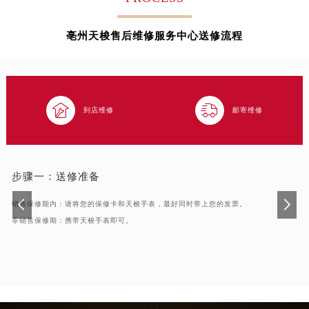
杭州市上城区钱江路1366号华润大厦写字楼A座5层503-5室（需提前预约）
金华市金东区东市南街777号金华万达广场写字楼4号楼22层2209室（需提前预约）
亳州天梭售后维修服务中心送修流程
绍兴市越城区胜利东路379号世茂天际中心写字楼8层805室（需提前预约）
嘉兴市南湖区广益路705号嘉兴世界贸易中心写字楼A座13层1304室（需提前预约）
南昌市红谷滩新区红谷中大道998号绿地双子塔（中央广场）A1座办公楼14层07室（需提前预约）


济南市历下区经十路11111号华润中心写字楼（万象城）15层1508室（需提前预约）
到店维修
邮寄维修
广州市天河区天河路230号万菱汇国际中心写字楼A塔7层704室（需提前预约）
广州市越秀区环市东路371-375号世界贸易中心大厦南塔写字楼15层07室（需提前预约）
深圳市罗湖区深南东路5001号华润大厦写字楼17层1701室（需提前预约）
步骤一：
送修准备
惠州市惠城区江北文昌一路7号华贸大厦写字楼1座30层05室（需提前预约）
销售保修期内：请将您的保修卡和天梭手表，最好同时带上您的发票。
厦门市思明区湖滨东路95号华润大厦写字楼B座11层1104室（需提前预约）
非销售保修期：携带天梭手表即可。
福州市鼓楼区五四路128-1号恒力城写字楼15层03室（需提前预约）
成都市锦江区人民东路6号SAC东原中心写字楼24层2406B室（需提前预约）
重庆市江北区观音桥步行街2号融恒时代广场写字楼9层902室（需提前预约）
长沙市芙蓉区定王台街道建湘路393号世茂环球金融中心写字楼（芙蓉广场）10层13室（需提前预约）
郑州市二七区铭功路10号华润大厦写字楼29层2905室（需提前预约）