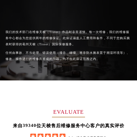
澳门特别行政区望德堂区塔石广场天梭售后服务中心（需提前预约）
福建省福州市鼓楼区五四路128-1号恒力城写字楼15层03室天梭售后服务中心（需提前预约）
福建省厦门市思明区湖滨东路95号万象城华润大厦B座11层1104室天梭售后服务中心（需提前预约）
广东省潮州市潮安区新风路与潮汕路交汇处天梭售后服务中心（需提前预约）
我们的技术部门在维修天梭（Tissot）作品时非常谨慎。每一次维修，我们的维修服
务中心都会为您提供两年的维修保证。此保证涵盖人工费用和备件，不同于您购买腕
广东省广州市天河区天河路230号万菱汇国际中心A塔7层704室天梭售后服务中心（需提前预约）
表时获得的亳州天梭（Tissot）国际保修服务。
广东省广州市越秀区环市东路371-375号世界贸易中心大厦南塔15层1507室天梭售后服务中心（需提前预约）
任何由事故、不当处理、错误使用（撞击、碰撞、将非防水腕表置于潮湿环境等）、
广东省河源市源城区越王大道天梭售后服务中心（需提前预约）
修改、操作进行的维修而造成的问题，均不在此保证范围之内。
广东省惠州市惠城区江北文昌一路7号华贸大厦1座30层3005室天梭售后服务中心（需提前预约）
广东省江门市蓬江区广场西路天梭售后服务中心（需提前预约）
广东省揭阳市榕城进贤门步行街天梭售后服务中心（需提前预约）
广东省茂名市电白区水东街道迎宾大道天梭售后服务中心（需提前预约）
广东省梅州市梅江区金燕大道天梭售后服务中心（需提前预约）
广东省清远市清城区湖西路天梭售后服务中心（需提前预约）
EVALUATE
广东省汕头市龙湖区长平路天梭售后服务中心（需提前预约）
54420
来自
位天梭售后维修服务中心客户的真实评价
广东省汕尾市城区香洲街道园林社区翠园街天梭售后服务中心（需提前预约）
广东省韶关市武江区芙蓉新区与老城中心交汇处天梭售后服务中心（需提前预约）




