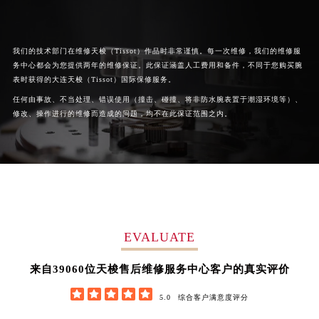
广西壮族自治区贺州市八步区城东街道灵峰南路天梭售后服务中心（需提前预约）
广西壮族自治区来宾市兴宾区桂中大道天梭售后服务中心（需提前预约）
我们的技术部门在维修天梭（Tissot）作品时非常谨慎。每一次维修，我们的维修服
广西壮族自治区柳州市城中区中山中路天梭售后服务中心（需提前预约）
务中心都会为您提供两年的维修保证。此保证涵盖人工费用和备件，不同于您购买腕
广西壮族自治区钦州市钦南区金海湾东大街天梭售后服务中心（需提前预约）
表时获得的大连天梭（Tissot）国际保修服务。
广西壮族自治区梧州市万秀区龙湖镇高旺路天梭售后服务中心（需提前预约）
任何由事故、不当处理、错误使用（撞击、碰撞、将非防水腕表置于潮湿环境等）、
广西壮族自治区玉林市玉州区金玉路天梭售后服务中心（需提前预约）
修改、操作进行的维修而造成的问题，均不在此保证范围之内。
海南省儋州市儋州市那大镇兰洋北路天梭售后服务中心（需提前预约）
海南省东方市八所镇解放西路天梭售后服务中心（需提前预约）
海南省琼海市嘉积镇东风路天梭售后服务中心（需提前预约）
海南省三沙市西沙区西沙群岛永兴岛北京路天梭售后服务中心（需提前预约）
海南省三亚市吉阳区迎宾路天梭售后服务中心（需提前预约）
海南省万宁市万城镇解放路天梭售后服务中心（需提前预约）
EVALUATE
海南省文昌市文城镇教育东路天梭售后服务中心（需提前预约）
53650
来自
位天梭售后维修服务中心客户的真实评价
海南省五指山市通什镇三月三大道天梭售后服务中心（需提前预约）
香港特别行政区尖沙咀区油尖旺区广东道天梭售后服务中心（需提前预约）





5.0
综合客户满意度评分
香港特别行政区金钟区中西区金钟道天梭售后服务中心（需提前预约）