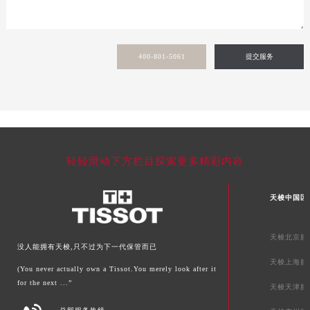
甘肃省嘉峪关市雄关区新华中路天梭售后服务中心（需提前预约）
甘肃省金昌市金川区北京路天梭售后服务中心（需提前预约）
甘肃省酒泉市肃州区西大街天梭售后服务中心（需提前预约）
400-801-5061
提交服务
甘肃省临夏市城南街道团结路天梭售后服务中心（需提前预约）
甘肃省陇南市武都区人民路天梭售后服务中心（需提前预约）
甘肃省平凉市崆峒区西大街天梭售后服务中心（需提前预约）
甘肃省庆阳市西峰区南大街天梭售后服务中心（需提前预约）
甘肃省天水市秦州区民主路天梭售后服务中心（需提前预约）
轻轻滑动下方栏目探索更多精彩内容
甘肃省武威市凉州区迎宾路天梭售后服务中心（需提前预约）
甘肃省张掖市甘州区民乐北路天梭售后服务中心（需提前预约）
天梭中国区
宁夏回族自治区固原市原州区文化街天梭售后服务中心（需提前预约）
宁夏回族自治区石嘴山市大武口区贺兰山路天梭售后服务中心（需提前预约）
天梭北京服
宁夏回族自治区吴忠市利通区开元大道天梭售后服务中心（需提前预约）
没人能拥有天梭,只不过为下一代保管而已
天梭上海服
宁夏回族自治区银川市兴庆区新华东路97号新百中心C馆一层C1-18号商铺天梭售后服务中心（需提前预约）
(You never actually own a Tissot.You merely look after it
for the next ...”
宁夏回族自治区中卫市沙坡头区鼓楼东街天梭售后服务中心（需提前预约）
天梭天津服
青海省果洛藏族自治州玛沁县团结路天梭售后服务中心（需提前预约）