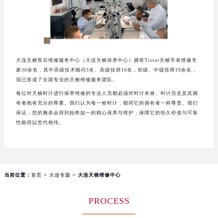
成都市锦江区人民东路6号SAC东原中心写字楼24层2406B室（需提前预约）
重庆市江北区观音桥步行街2号融恒时代广场写字楼9层902室（需提前预约）
长沙市芙蓉区定王台街道建湘路393号世茂环球金融中心写字楼（芙蓉广场）10层13室（需提前预约）
郑州市二七区铭功路10号华润大厦写字楼29层2905室（需提前预约）
大连天梭售后维修服务中心（大连天梭保养中心）拥有Tissot天梭手表维修专
太原市迎泽区解放路15号亨得利名表服务中心（品牌授权店）3层整层（需提前预约）
家30余名，其中高级技术顾问3名、高级技师10名，初级、中级技师10余名，
沈阳市沈河区中街路137号亨得利名表服务中心（品牌授权店）1层整层（需提前预约）
现已形成了全国专业的天梭维修服务团队。
沈阳市沈河区中街路83号亨得利名表服务中心（品牌授权店）1层整层（需提前预约）
每位对天梭时计进行保养维修的专业人员都必须对时计本身、时计历史及其拥
有者抱有充分的尊重。我们认为每一枚时计，都同它的拥有者一样尊贵。我们
乌鲁木齐市天山区红山路26号时代广场（CCMALL）C座17层17-B（需提前预约）
保证，您的腕表会得到始终如一的精心保养与维护，保障它的恒久价值与可靠
温州市鹿城区锦绣路1067号置信广场10层1015室（需提前预约）
性能得以世代相传。
哈尔滨市道里区友谊西路600号富力中心T2座写字楼29层03室（需提前预约）
大连市中山区人民路15号国际金融大厦7层G室（需提前预约）
佛山市禅城区季华五路57号万科金融中心C座12层1205室（需提前预约）
东莞市东城街道鸿福东路1号民盈国贸中心T1写字楼9层907室（需提前预约）
当前位置：
首页
>
大连专题
> 大连天梭维修中心
无锡市梁溪区人民中路139号恒隆广场写字楼1座11层1104室（需提前预约）
PROCESS
南通市崇川区工农路57号圆融广场写字楼16层1603室（需提前预约）
苏州市苏州工业园区星港街199号苏州中心办公楼C座22层08室（需提前预约）