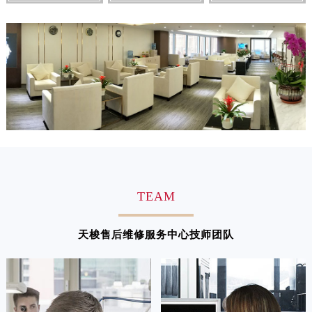
江西省九江市浔阳区浔阳路天梭售后服务中心（需提前预约）
江西省南昌市红谷滩新区红谷中大道998号绿地双子塔（中央广场）A1座办公楼14层1407室天梭售后服务中心（需提前预约）
江西省萍乡市安源区萍安北大道与康庄路交叉口天梭售后服务中心（需提前预约）
江西省上饶市信州区滨江西路天梭售后服务中心（需提前预约）
江西省新余市渝水区北湖西路天梭售后服务中心（需提前预约）
江西省宜春市袁州区中山中路天梭售后服务中心（需提前预约）
江西省鹰潭市月湖区胜利东路天梭售后服务中心（需提前预约）
山东省德州市德城区东风中路天梭售后服务中心（需提前预约）
山东省东营市东营区济南路天梭售后服务中心（需提前预约）
山东省济南市历下区经十路11111号华润中心写字楼（万象城）15层1508室天梭售后服务中心（需提前预约）
TEAM
山东省济宁市任城区太白楼路天梭售后服务中心（需提前预约）
山东省莱芜市文化南路8号银座商城名表维修一楼名表维修天梭售后服务中心（需提前预约）
天梭售后维修服务中心技师团队
山东省临沂市兰山区解放路天梭售后服务中心（需提前预约）
山东省日照市东港区烟台路天梭售后服务中心（需提前预约）
山东省泰安市泰山区财源街道泰山大街天梭售后服务中心（需提前预约）
山东省威海市环翠区新威海路89号振华商厦一楼名表维修天梭售后服务中心（需提前预约）