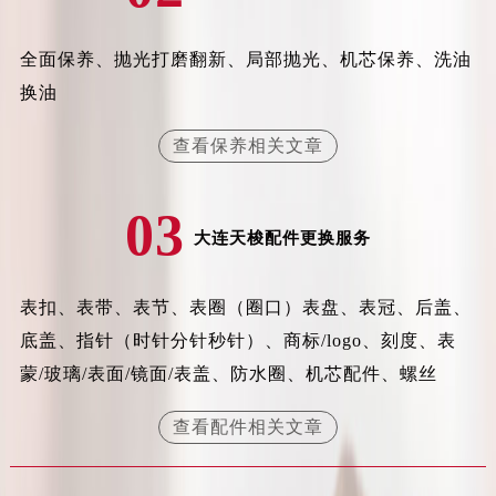
辽宁省营口市站前区市府路与渤海大街交叉口天梭售后服务中心（需提前预约）
辽宁省沈阳市沈河区中街路137号亨得利名表维修授权店1楼天梭售后服务中心（需提前预约）
全面保养、抛光打磨翻新、局部抛光、机芯保养、洗油
辽宁省沈阳市沈河区中街路83号亨得利名表维修授权店1楼天梭售后服务中心（需提前预约）
换油
北京市朝阳区建国门外大街甲6号华熙国际中心D座11层1102室天梭售后服务中心（需提前预约）
查看保养相关文章
北京市东城区东长安街1号王府井东方广场W3座6层602室天梭售后服务中心（需提前预约）
河北省保定市竞秀区朝阳北大街北国先天下天梭售后服务中心（需提前预约）
内蒙古自治区阿拉善盟市左旗土尔扈特大街天梭售后服务中心（需提前预约）
03
大连天梭配件更换服务
内蒙古自治区巴彦淖尔市临河区新华街天梭售后服务中心（需提前预约）
内蒙古自治区包头市青山区幸福路甲3号王府井百货名表维修天梭售后服务中心（需提前预约）
内蒙古自治区赤峰市红山区哈达街天梭售后服务中心（需提前预约）
表扣、表带、表节、表圈（圈口）表盘、表冠、后盖、
内蒙古自治区鄂尔多斯市东胜区伊金霍洛街天梭售后服务中心（需提前预约）
底盖、指针（时针分针秒针）、商标/logo、刻度、表
内蒙古自治区呼伦贝尔市海拉尔区中央街天梭售后服务中心（需提前预约）
蒙/玻璃/表面/镜面/表盖、防水圈、机芯配件、螺丝
内蒙古自治区通辽市科尔沁区明仁大街天梭售后服务中心（需提前预约）
查看配件相关文章
内蒙古自治区乌海市海勃湾区人民南路天梭售后服务中心（需提前预约）
内蒙古自治区乌兰察布市集宁区恩和大街天梭售后服务中心（需提前预约）
内蒙古自治区锡林郭勒盟市锡林浩特市光明街与额尔敦路交叉口天梭售后服务中心（需提前预约）