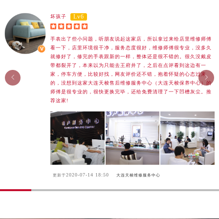
香港特别行政区九龙区油尖旺区弥敦道天梭售后服务中心（需提前预约）
Lv6
坏孩子
香港特别行政区铜锣湾区湾仔区轩尼诗道天梭售后服务中心（需提前预约）





河南省安阳市文峰区解放大道天梭售后服务中心（需提前预约）
手表出了些小问题，听朋友说起这家店，所以拿过来给店里维修师傅
看一下，店里环境很干净，服务态度很好，维修师傅很专业，没多久
河南省鹤壁市淇滨区九州路天梭售后服务中心（需提前预约）
就修好了，修完的手表跟新的一样，整体还是很不错的。很久没戴皮
河南省济源市沁园街道济水大道天梭售后服务中心（需提前预约）
带都裂开了，本来以为只能去王府井了，之后在点评看到这边有一
家，停车方便，比较好找，网友评价还不错，抱着怀疑的心态过来


河南省焦作市解放区解放路天梭售后服务中心（需提前预约）
的，没想到这家大连天梭售后维修服务中心（大连天梭保养中心）的
河南省开封市鼓楼区中山路天梭售后服务中心（需提前预约）
师傅是很专业的，很快更换完毕，还给免费清理了一下凹槽灰尘。推
荐这家!
河南省洛阳市西工区中州中路与解放路交叉口天梭售后服务中心（需提前预约）
河南省漯河市源汇区交通路天梭售后服务中心（需提前预约）
河南省南阳市宛城区范蠡东路与南都路交叉口天梭售后服务中心（需提前预约）
河南省平顶山市卫东区建设路天梭售后服务中心（需提前预约）
河南省濮阳市大华龙区开州路绿城路交叉口天梭售后服务中心（需提前预约）
河南省三门峡市湖滨区和平路天梭售后服务中心（需提前预约）
2020-07-14 18:50
更新于
大连天梭维修服务中心
河南省商丘市梁园区神火大道天梭售后服务中心（需提前预约）
河南省新乡市红旗区人民路天梭售后服务中心（需提前预约）
河南省信阳市浉河区东方红大道天梭售后服务中心（需提前预约）