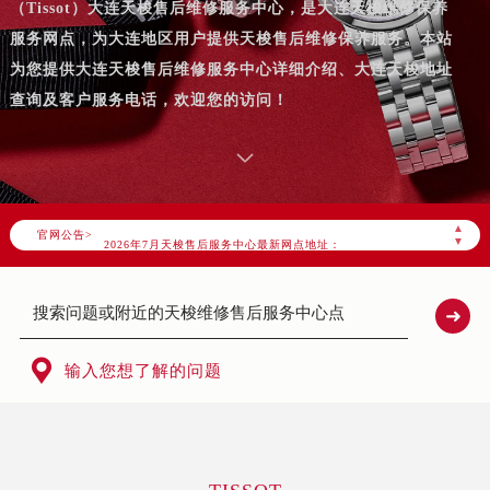
（Tissot）大连天梭售后维修服务中心，是大连天梭维修保养
服务网点，为大连地区用户提供天梭售后维修保养服务。本站
为您提供大连天梭售后维修服务中心详细介绍、大连天梭地址
查询及客户服务电话，欢迎您的访问！
2026年7月天梭中国区售后服务网络优化升级公告
2026年7月天梭全国官方售后客户服务热线：400-801-5061
天梭官方全国统一服务热线400-801-5061，服务覆盖中国大陆、香港、澳门、台湾全部区域（非大陆需加拨“+86”）
▲
官网公告>
2026年7月天梭售后服务中心最新网点地址：
▼
北京市东城区东长安街1号东方广场写字楼W3座6层602室（需提前预约）
北京市朝阳区建国门外大街甲6号华熙国际中心写字楼D座11层1102室（需提前预约）
天津市和平区赤峰道136号天津国际金融中心写字楼26层2603室（需提前预约）
上海市徐汇区虹桥路3号港汇中心写字楼2座37层3705室（需提前预约）

输入您想了解的问题
上海市黄浦区南京东路299号宏伊国际广场写字楼8层806室（需提前预约）
南京市秦淮区中山南路1号（新街口）南京中心写字楼22层C1-1室（需提前预约）
常州市新北区龙锦路1590号现代传媒中心写字楼5号楼10层1008室（需提前预约）
徐州市鼓楼区淮海东路29号苏宁广场IFC国际金融中心写字楼35层3508室（需提前预约）