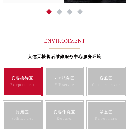
福建省三明市三元区东乾二路天梭售后服务中心（需提前预约）
1
2
3
4
福建省漳州市龙文区步港路天梭售后服务中心（需提前预约）
江苏省常州市新北区龙锦路1590号现代传媒中心5号楼10层1008室天梭售后服务中心（需提前预约）
江苏省淮安市清江浦区淮海北路天梭售后服务中心（需提前预约）
江苏省连云港市海州区通灌北路天梭售后服务中心（需提前预约）
ENVIRONMENT
江苏省南京市秦淮区中山南路1号南京中心22层22-C1-C3室天梭售后服务中心（需提前预约）
江苏省宿迁市宿城区西湖路天梭售后服务中心（需提前预约）
大连天梭售后维修服务中心服务环境
江苏省泰州市海陵区永定东路399号置地商务中心东塔（华润万象城）17层1706室天梭售后服务中心（需提前预约）
江苏省徐州市鼓楼区淮海东路29号苏宁广场IFC国际金融中心35层3508室天梭售后服务中心（需提前预约）
宾客接待区
VIP服务区
客服区
江苏省盐城市盐都区世纪大道5号盐城金融城写字楼1号楼16层1604室天梭售后服务中心（需提前预约）
Reception area
VIP service
Customer service
江苏省扬州市邗江区国展路29号星耀天地写字楼1号楼18层1803室天梭售后服务中心（需提前预约）
江苏省镇江市京口区中山东路天梭售后服务中心（需提前预约）
江西省抚州市临川区赣东大道天梭售后服务中心（需提前预约）
江西省赣州市章贡区文清路天梭售后服务中心（需提前预约）
打磨区
宾客休息区
茶点区
Polished area
Rest area
Refreshments
江西省吉安市吉州区井冈山大道天梭售后服务中心（需提前预约）
江西省景德镇市珠山区珠山中路天梭售后服务中心（需提前预约）