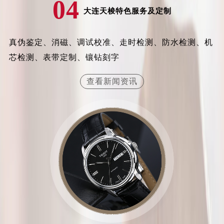
04
内蒙古自治区兴安盟市乌兰浩特市兴安大街天梭售后服务中心（需提前预约）
大连天梭特色服务及定制
山西省大同市平城区迎宾街天梭售后服务中心（需提前预约）
山西省晋城市城区黄华街天梭售后服务中心（需提前预约）
真伪鉴定、消磁、调试校准、走时检测、防水检测、机
山西省晋中市榆次区顺城街天梭售后服务中心（需提前预约）
芯检测、表带定制、镶钻刻字
山西省临汾市尧都区解放路天梭售后服务中心（需提前预约）
山西省吕梁市离石区永宁中路与建设街交叉口天梭售后服务中心（需提前预约）
查看新闻资讯
山西省朔州市朔城区怡西路与鄯阳西街交汇处天梭售后服务中心（需提前预约）
山西省忻州市忻府区和平东街与七一南路交叉口天梭售后服务中心（需提前预约）
山西省阳泉市郊区平阳东街与新城大道交叉口天梭售后服务中心（需提前预约）
山西省运城市盐湖区河东街天梭售后服务中心（需提前预约）
山西省长治市潞州区英雄中路天梭售后服务中心（需提前预约）
山西省太原市迎泽区迎泽街道解放路15号亨得利名表维修授权店3楼天梭售后服务中心（需提前预约）
天津市和平区赤峰道136号天津国际金融中心26层2603室天梭售后服务中心（需提前预约）
安徽省安庆市迎江区人民路天梭售后服务中心（需提前预约）
安徽省蚌埠市蚌山区淮河路天梭售后服务中心（需提前预约）
安徽省亳州市谯城区魏武大道天梭售后服务中心（需提前预约）