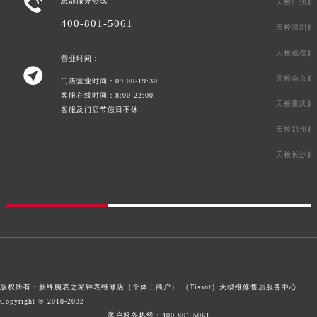

总部服务热线
天梭广州服
青海省海北藏族自治州海晏县将军路天梭售后服务中心（需提前预约）
400-801-5061
天梭深圳服
青海省海东市乐都区滨河路天梭售后服务中心（需提前预约）
天梭成都服
青海省海南藏族自治州共和县青海湖大街天梭售后服务中心（需提前预约）
营业时间：

青海省海西蒙古族藏族自治州德令哈市柴达木路天梭售后服务中心（需提前预约）
天梭南京服
门店营业时间：09:00-19:30
青海省黄南藏族自治州同仁市德合隆路天梭售后服务中心（需提前预约）
客服在线时间：8:00-22:00
天梭重庆服
客服及门店节假日不休
青海省西宁市城西区海湖新区西关大道天梭售后服务中心（需提前预约）
天梭郑州服
青海省玉树藏族自治州结古镇胜利路天梭售后服务中心（需提前预约）
陕西省安康市汉滨区金州路天梭售后服务中心（需提前预约）
天梭长沙服
陕西省宝鸡市渭滨区经二路天梭售后服务中心（需提前预约）
陕西省汉中市汉台区北大街天梭售后服务中心（需提前预约）
陕西省商洛市商州区州城街天梭售后服务中心（需提前预约）
陕西省铜川市王益区红旗街天梭售后服务中心（需提前预约）
陕西省渭南市临渭区东风大街天梭售后服务中心（需提前预约）
陕西省咸阳市秦都区沣西新城统一西路与白马河路交汇处天梭售后服务中心（需提前预约）
版权所有：新绛腕表之家钟表维修店（个体工商户） （Tissot）
天梭维修售后服务中心
陕西省延安市宝塔区中心街天梭售后服务中心（需提前预约）
Copyright © 2018-2032
陕西省榆林市榆阳区长兴路天梭售后服务中心（需提前预约）
客户服务热线：
400-801-5061