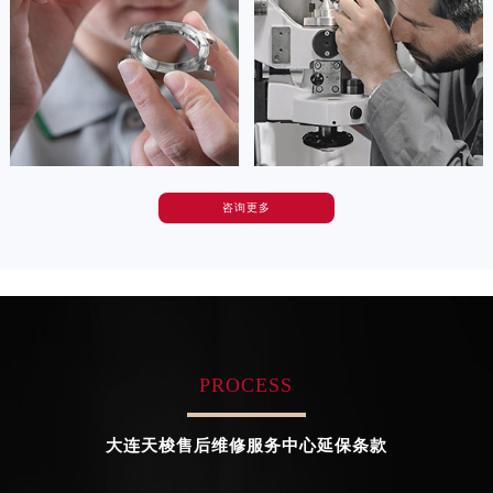
Tianjin Tissot Maintain center
Nanjing Tissot Maintain center
广东省清远市清城区湖西路天梭售后服务中心（需提前预约）
广东省汕头市龙湖区长平路天梭售后服务中心（需提前预约）


广东省汕尾市城区香洲街道园林社区翠园街天梭售后服务中心（需提前预约）
天津天梭维修
上海天梭维修
广东省韶关市武江区芙蓉新区与老城中心交汇处天梭售后服务中心（需提前预约）
广东省深圳市罗湖区深南东路5001号华润大厦17层1701室天梭售后服务中心（需提前预约）
广东省阳江市江城区东风一路天梭售后服务中心（需提前预约）
广东省云浮市云城区金山路天梭售后服务中心（需提前预约）
咨询更多
卡罗琳·卡桑德拉
辛迪·克莱门特
广东省湛江市赤坎区观海北路天梭售后服务中心（需提前预约）
资深天梭技师
资深天梭技师
是天梭售后维修服务中心
是天梭售后维修服务中心
广东省肇庆市端州区信安大道与砚都大道交汇处天梭售后服务中心（需提前预约）
(天梭维修保养中心)
(天梭维修保养中心)
广西壮族自治区百色市右江区中山二路天梭售后服务中心（需提前预约）
的高级技师之一
的高级技师之一
Chengdu Tissot Maintain center
Beijing Tissot Maintain center
广西壮族自治区北海市海城区北京路天梭售后服务中心（需提前预约）
广西壮族自治区崇左市江州区石景林街道友谊大道与丽川路交汇处天梭售后服务中心（需提前预约）
PROCESS
广西壮族自治区防城港市港口区金花茶大道天梭售后服务中心（需提前预约）


成都天梭维修
北京天梭售后维修服务中心
广西壮族自治区贵港市港北区港城街道布山大道与仙衣路交叉口天梭售后服务中心（需提前预约）
大连天梭售后维修服务中心延保条款
广西壮族自治区桂林市秀峰区红岭路天梭售后服务中心（需提前预约）
广西壮族自治区河池市金城江区金城江街道朝阳路天梭售后服务中心（需提前预约）