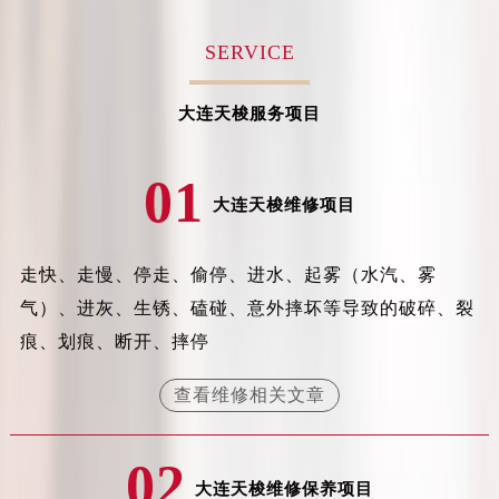
吉林省梅河口市新华街道梅河大街天梭售后服务中心（需提前预约）
SERVICE
吉林省四平市铁东区紫气大路与南九经街交汇处天梭售后服务中心（需提前预约）
吉林省松原市宁江区五环大街天梭售后服务中心（需提前预约）
大连天梭服务项目
吉林省通化市东昌区环通乡江南大街天梭售后服务中心（需提前预约）
吉林省延边市延吉市解放路天梭售后服务中心（需提前预约）
01
辽宁省鞍山市铁东区站前街天梭售后服务中心（需提前预约）
大连天梭维修项目
辽宁省本溪市平山区胜利路天梭售后服务中心（需提前预约）
辽宁省朝阳市双塔区新华路天梭售后服务中心（需提前预约）
辽宁省丹东市振兴区七经街天梭售后服务中心（需提前预约）
走快、走慢、停走、偷停、进水、起雾（水汽、雾
辽宁省抚顺市新抚区东一路天梭售后服务中心（需提前预约）
气）、进灰、生锈、磕碰、意外摔坏等导致的破碎、裂
辽宁省阜新市海州区解放大街天梭售后服务中心（需提前预约）
痕、划痕、断开、摔停
辽宁省葫芦岛市连山区中央路天梭售后服务中心（需提前预约）
查看维修相关文章
辽宁省锦州市古塔区中央大街天梭售后服务中心（需提前预约）
辽宁省辽阳市白塔区新运大街天梭售后服务中心（需提前预约）
辽宁省盘锦市兴隆台区石油大街天梭售后服务中心（需提前预约）
02
大连天梭维修保养项目
辽宁省铁岭市银州区南马路天梭售后服务中心（需提前预约）