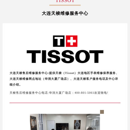
TISSOT
扬州市邗江区国展路29号星耀天地写字楼1号楼18层1803室（需提前预约）
大连天梭维修服务中心
盐城市盐都区世纪大道5号盐城金融城写字楼1号楼16层1604室（需提前预约）
泰州市海陵区永定东路399号置地商务中心东塔写字楼（华润万象城）17层1706室（需提前预约）
宁波市江北区大闸南路500号来福士广场办公楼20层2009室（需提前预约）
杭州市上城区钱江路1366号华润大厦写字楼A座5层503-5室（需提前预约）
金华市金东区东市南街777号金华万达广场写字楼4号楼22层2209室（需提前预约）
绍兴市越城区胜利东路379号世茂天际中心写字楼8层805室（需提前预约）
嘉兴市南湖区广益路705号嘉兴世界贸易中心写字楼A座13层1304室（需提前预约）
南昌市红谷滩新区红谷中大道998号绿地双子塔（中央广场）A1座办公楼14层07室（需提前预约）
大连天梭售后维修服务中心:提供天梭（Tissot）大连地区手表维修保养服务、
济南市历下区经十路11111号华润中心写字楼（万象城）15层1508室（需提前预约）
大连天梭维修网点地址（华润大厦广场店）、大连天梭客户服务电话及中心详
细介绍。
广州市天河区天河路230号万菱汇国际中心写字楼A塔7层704室（需提前预约）
天梭售后维修服务中心电话:华润大厦广场店：400-801-5061欢迎致电!
广州市越秀区环市东路371-375号世界贸易中心大厦南塔写字楼15层07室（需提前预约）
深圳市罗湖区深南东路5001号华润大厦写字楼17层1701室（需提前预约）
惠州市惠城区江北文昌一路7号华贸大厦写字楼1座30层05室（需提前预约）
厦门市思明区湖滨东路95号华润大厦写字楼B座11层1104室（需提前预约）
福州市鼓楼区五四路128-1号恒力城写字楼15层03室（需提前预约）