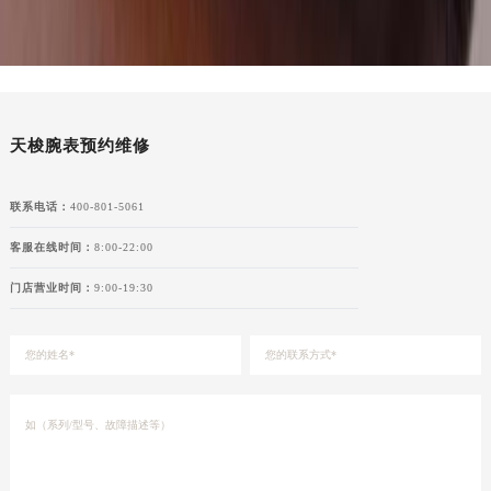
湖南省郴州市北湖区国庆北路天梭售后服务中心（需提前预约）
湖南省衡阳市雁峰区解放路天梭售后服务中心（需提前预约）
湖南省怀化市鹤城区迎丰中路天梭售后服务中心（需提前预约）
湖南省娄底市娄星区长青街天梭售后服务中心（需提前预约）
天梭腕表预约维修
湖南省邵阳市双清区东风路天梭售后服务中心（需提前预约）
湖南省湘潭市雨湖区莲城大道天梭售后服务中心（需提前预约）
湖南省益阳市赫山区桃花仑路天梭售后服务中心（需提前预约）
联系电话：
400-801-5061
湖南省永州市冷水滩区永州大道与中兴路交叉口天梭售后服务中心（需提前预约）
客服在线时间：
8:00-22:00
湖南省岳阳市岳阳楼区东茅岭路天梭售后服务中心（需提前预约）
门店营业时间：
9:00-19:30
湖南省张家界市永定区解放路天梭售后服务中心（需提前预约）
湖南省长沙市芙蓉区建湘路393号世茂环球金融中心写字楼10层1013室天梭售后服务中心（需提前预约）
湖南省株洲市芦淞区建设南路天梭售后服务中心（需提前预约）
甘肃省白银市白银区北京路天梭售后服务中心（需提前预约）
甘肃省定西市安定区解放路天梭售后服务中心（需提前预约）
甘肃省敦煌市沙州镇阳关中路天梭售后服务中心（需提前预约）
甘肃省合作市人民街天梭售后服务中心（需提前预约）