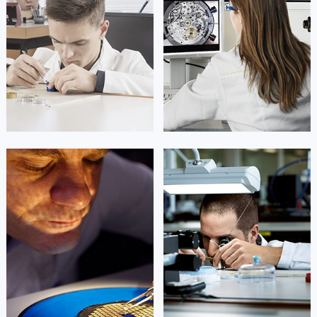
山东省潍坊市奎文区东风东街天梭售后服务中心（需提前预约）
山东省枣庄市滕州市北辛路与善国路交叉口天梭售后服务中心（需提前预约）
山东省淄博市张店区金晶大道天梭售后服务中心（需提前预约）
上海市黄浦区南京东路299号宏伊国际广场写字楼8层806室天梭售后服务中心（需提前预约）
上海市徐汇区虹桥路3号港汇中心2座37层3705室天梭售后服务中心（需提前预约）
浙江省杭州市上城区钱江路1366号华润大厦A座5层503-5室天梭售后服务中心（需提前预约）
浙江省湖州市吴兴区劳动路天梭售后服务中心（需提前预约）
浙江省嘉兴市南湖区广益路705号嘉兴世界贸易中心A座13层1304室天梭售后服务中心（需提前预约）
凯罗尔·切尔西
达芙妮·克劳迪娅
浙江省金华市金东区东市南街777号金华万达广场4号楼22楼2209室天梭售后服务中心（需提前预约）
资深天梭技师
资深天梭技师
浙江省丽水市莲都区解放街天梭售后服务中心（需提前预约）
是天梭售后维修服务中心
是天梭售后维修服务中心
(天梭维修保养中心)
(天梭维修保养中心)
浙江省宁波市江北区大闸南路500号来福士广场办公楼20层2009室天梭售后服务中心（需提前预约）
的高级技师之一
的高级技师之一
Beijing Tissot Maintain center
Shanghai Tissot Maintain center
浙江省衢州市柯城区上街天梭售后服务中心（需提前预约）
浙江省绍兴市越城区胜利东路379号世茂天际中心写字楼8层805室天梭售后服务中心（需提前预约）
浙江省舟山市定海区解放东路天梭售后服务中心（需提前预约）


北京天梭维修
上海天梭维修
澳门特别行政区大堂区议事亭前地（新马路）天梭售后服务中心（需提前预约）
澳门特别行政区风顺堂区南湾大马路天梭售后服务中心（需提前预约）