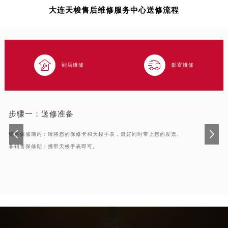
大连天梭售后维修服务中心送修流程
武汉市江汉区解放大道686号世界贸易大厦38层09室（需提前预约）
南宁市青秀区金湖路59号地王大厦12楼1224室（需提前预约）
合肥市蜀山区潜山路111号万象城华润大厦B座12楼03室（需提前预约）
泉州市丰泽区宝洲路729号浦西万达中心写字楼A座7楼709室（需提前预约）


到店维修
邮寄维修
青岛市南区山东路6号华润大厦B座22层04室（需提前预约）
烟台市芝罘区胜利路139号万达金融中心A座907室（需提前预约）
长春市朝阳区西安大路727号中银大厦A座(旺进大厦)18层09室（需提前预约）
贵阳市南明区都司高架桥路33号亨特国际金融中心14楼14D（需提前预约）
步骤一：
送修准备
昆明市盘龙区北京路928号同德昆明广场写字楼10层06室（需提前预约）
销售保修期内：请将您的保修卡和天梭手表，最好同时带上您的发票。
石家庄市长安区中山东路39号勒泰中心写字楼B座13层07室（需提前预约）
非销售保修期：携带天梭手表即可。
西安市碑林区南关正街88号华侨城长安国际中心E座6楼10室（需提前预约）
海口市龙华区金贸东路5号海口华润大厦B座17层1707室（需提前预约）
唐山市路南区新华东道100号万达广场写字楼A座10层1002室（需提前预约）
台州市椒江区东海大道1800号腾达中心东1幢20楼2002室（需提前预约）
内蒙古自治区呼和浩特市玉泉区大学西街70号华润万象城写字楼（鄂尔多斯大厦）23层2326室（需提前预约）
甘肃省兰州市七里河区西津西路16号兰州中心写字楼21层2102室（需提前预约）