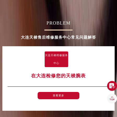
河南省许昌市魏都区建安大道与八龙路交叉口天梭售后服务中心（需提前预约）
河南省郑州市二七区民主路10号华润大厦29层2905室天梭售后服务中心（需提前预约）
河南省周口市川汇区七一路天梭售后服务中心（需提前预约）
PROBLEM
河南省驻马店市驿城区乐山大道与置地大道交叉口天梭售后服务中心（需提前预约）
湖北省鄂州市鄂城区文星大道天梭售后服务中心（需提前预约）
大连天梭售后维修服务中心常见问题解答
湖北省黄冈市黄州区赤壁大道天梭售后服务中心（需提前预约）
湖北省黄石市黄石港区武汉路天梭售后服务中心（需提前预约）
大连天梭维修服务
湖北省荆门市东宝中天街步行街天梭售后服务中心（需提前预约）
中心
湖北省荆州市荆州区荆中路天梭售后服务中心（需提前预约）
湖北省十堰市茅箭区人民北路天梭售后服务中心（需提前预约）
在大连检修您的天梭腕表
湖北省随州市曾都区青年路天梭售后服务中心（需提前预约）

湖北省咸宁市咸安区长安大道天梭售后服务中心（需提前预约）
湖北省襄阳市樊城区长虹路与人民路交叉口天梭售后服务中心（需提前预约）
查看更多

湖北省孝感市孝南区复兴大道天梭售后服务中心（需提前预约）
湖北省宜昌市西陵区夷陵大道与港窑路天梭售后服务中心（需提前预约）
湖南省常德市武陵区人民路天梭售后服务中心（需提前预约）