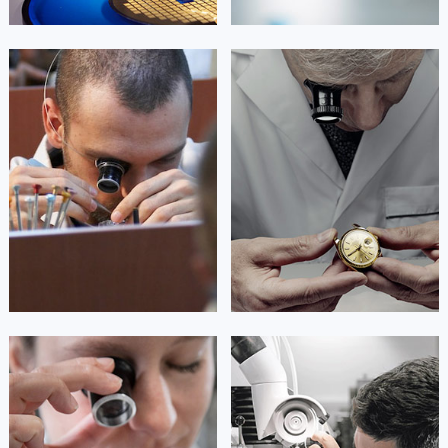
澳门特别行政区花地玛堂区关闸广场天梭售后服务中心（需提前预约）
澳门特别行政区花王堂区大三巴商圈天梭售后服务中心（需提前预约）
艾德琳·亚历桑德拉
艾莉森·安吉莉亚
澳门特别行政区嘉模堂区官也街天梭售后服务中心（需提前预约）
资深天梭技师
资深天梭技师
澳门省路氹城市金光大道天梭售后服务中心（需提前预约）
是天梭售后维修服务中心
是天梭售后维修服务中心
澳门特别行政区望德堂区塔石广场天梭售后服务中心（需提前预约）
(天梭维修保养中心)
(天梭维修保养中心)
的高级技师之一
的高级技师之一
福建省福州市鼓楼区五四路128-1号恒力城写字楼15层03室天梭售后服务中心（需提前预约）
Guangzhou Tissot Maintain center
Shenzhen Tissot Maintain center
福建省厦门市思明区湖滨东路95号万象城华润大厦B座11层1104室天梭售后服务中心（需提前预约）
广东省潮州市潮安区新风路与潮汕路交汇处天梭售后服务中心（需提前预约）


广州天梭维修
深圳天梭维修
广东省广州市天河区天河路230号万菱汇国际中心A塔7层704室天梭售后服务中心（需提前预约）
广东省广州市越秀区环市东路371-375号世界贸易中心大厦南塔15层1507室天梭售后服务中心（需提前预约）
广东省河源市源城区越王大道天梭售后服务中心（需提前预约）
广东省惠州市惠城区江北文昌一路7号华贸大厦1座30层3005室天梭售后服务中心（需提前预约）
广东省江门市蓬江区广场西路天梭售后服务中心（需提前预约）
安尼塔·阿普里尔
贝亚特·布兰奇
广东省揭阳市榕城进贤门步行街天梭售后服务中心（需提前预约）
资深天梭技师
资深天梭技师
是天梭售后维修服务中心
是天梭售后维修服务中心
广东省茂名市电白区水东街道迎宾大道天梭售后服务中心（需提前预约）
(天梭维修保养中心)
(天梭维修保养中心)
的高级技师之一
的高级技师之一
广东省梅州市梅江区金燕大道天梭售后服务中心（需提前预约）