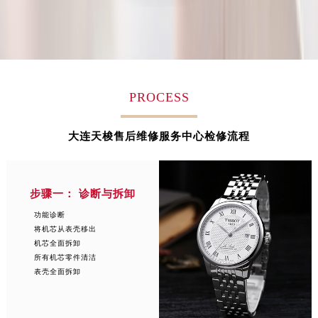
安徽省池州市贵池区长江路天梭售后服务中心（需提前预约）
安徽省滁州市琅琊区南谯北路天梭售后服务中心（需提前预约）
安徽省阜阳市颍州区颍州北路天梭售后服务中心（需提前预约）
安徽省淮北市相山区淮海路天梭售后服务中心（需提前预约）
安徽省淮南市田家庵区国庆中路天梭售后服务中心（需提前预约）
PROCESS
安徽省黄山市屯溪区黄山西路天梭售后服务中心（需提前预约）
安徽省六安市金安区解放中路天梭售后服务中心（需提前预约）
大连天梭售后维修服务中心检修流程
安徽省马鞍山市雨山区湖南西路天梭售后服务中心（需提前预约）
安徽省宿州市埇桥区人民中路天梭售后服务中心（需提前预约）
安徽省铜陵市铜官区石城大道天梭售后服务中心（需提前预约）
步骤一： 诊断与拆卸
安徽省芜湖市镜湖区中山路步行街天梭售后服务中心（需提前预约）
功能诊断
将机芯从表壳移出
安徽省宣城市宣州区叠嶂西路天梭售后服务中心（需提前预约）
机芯全面拆卸
福建省龙岩市新罗区九一南路天梭售后服务中心（需提前预约）
所有机芯零件清洁
福建省南平市建阳区人民西路天梭售后服务中心（需提前预约）
表壳全面拆卸
福建省宁德市蕉城区天湖东路天梭售后服务中心（需提前预约）
福建省莆田市城厢区霞林街道荔华东大道天梭售后服务中心（需提前预约）