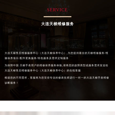
重庆市解放碑渝中区民权路28号英利国际金融中心写字楼20层01室（需提前预约）
SERVICE
黑龙江省大庆市萨尔图区会战大街天梭售后服务中心（需提前预约）
黑龙江省鹤岗市向阳区红军路天梭售后服务中心（需提前预约）
大连天梭维修服务
黑龙江省黑河市爱辉区中央街天梭售后服务中心（需提前预约）
黑龙江省鸡西市鸡冠区红军路天梭售后服务中心（需提前预约）
黑龙江省佳木斯市向阳区长安路天梭售后服务中心（需提前预约）
黑龙江省牡丹江市东安区太平路天梭售后服务中心（需提前预约）
大连天梭售后维修服务中心（大连天梭保养中心）,为您提供最全的天梭维修服务/维
黑龙江省七台河市桃山区大同街天梭售后服务中心（需提前预约）
修保养项目/配件更换服务/特色服务及需求定制服务
黑龙江省齐齐哈尔市龙沙区龙华路天梭售后服务中心（需提前预约）
为保障中国·天梭手表用户的维修保养服务体验,请将您的故障类型或服务需求发送给
黑龙江省双鸭山市尖山区新兴大街天梭售后服务中心（需提前预约）
大连天梭售后维修服务中心（大连天梭保养中心）的在线客服
黑龙江省绥化市北林区新华街与康庄路交叉口天梭售后服务中心（需提前预约）
根据您的不同需求，客服将为您安排专业的修表技师进行一对一的大连天梭手表维修
诊断服务！
黑龙江省伊春市伊美区通河路天梭售后服务中心（需提前预约）
吉林省白城市洮北区明仁南街天梭售后服务中心（需提前预约）
吉林省白山市浑江区浑江大街天梭售后服务中心（需提前预约）
吉林省吉林市船营区河南街天梭售后服务中心（需提前预约）
吉林省辽源市龙山区人民大街天梭售后服务中心（需提前预约）