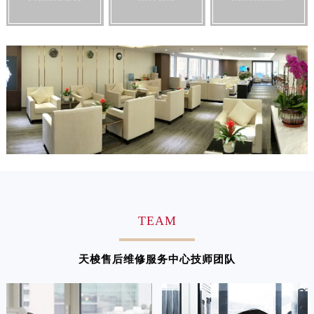
安徽省亳州市谯城区魏武大道天梭售后服务中心（需提前预约）
安徽省池州市贵池区长江路天梭售后服务中心（需提前预约）
安徽省滁州市琅琊区南谯北路天梭售后服务中心（需提前预约）
安徽省阜阳市颍州区颍州北路天梭售后服务中心（需提前预约）
安徽省淮北市相山区淮海路天梭售后服务中心（需提前预约）
安徽省淮南市田家庵区国庆中路天梭售后服务中心（需提前预约）
安徽省黄山市屯溪区黄山西路天梭售后服务中心（需提前预约）
安徽省六安市金安区解放中路天梭售后服务中心（需提前预约）
安徽省马鞍山市雨山区湖南西路天梭售后服务中心（需提前预约）
安徽省宿州市埇桥区人民中路天梭售后服务中心（需提前预约）
安徽省铜陵市铜官区石城大道天梭售后服务中心（需提前预约）
安徽省芜湖市镜湖区中山路步行街天梭售后服务中心（需提前预约）
TEAM
安徽省宣城市宣州区叠嶂西路天梭售后服务中心（需提前预约）
福建省龙岩市新罗区九一南路天梭售后服务中心（需提前预约）
天梭售后维修服务中心技师团队
福建省南平市建阳区人民西路天梭售后服务中心（需提前预约）
福建省宁德市蕉城区天湖东路天梭售后服务中心（需提前预约）