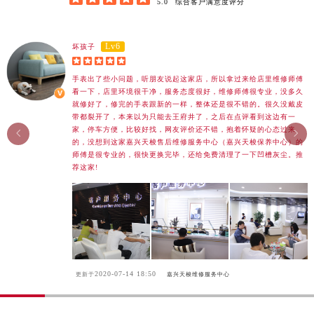
广东省梅州市梅江区金燕大道天梭售后服务中心（需提前预约）
5.0
综合客户满意度评分
广东省清远市清城区湖西路天梭售后服务中心（需提前预约）
广东省汕头市龙湖区长平路天梭售后服务中心（需提前预约）
Lv6
坏孩子
广东省汕尾市城区香洲街道园林社区翠园街天梭售后服务中心（需提前预约）





广东省韶关市武江区芙蓉新区与老城中心交汇处天梭售后服务中心（需提前预约）
手表出了些小问题，听朋友说起这家店，所以拿过来给店里维修师傅
看一下，店里环境很干净，服务态度很好，维修师傅很专业，没多久
广东省深圳市罗湖区深南东路5001号华润大厦17层1701室天梭售后服务中心（需提前预约）
就修好了，修完的手表跟新的一样，整体还是很不错的。很久没戴皮
带都裂开了，本来以为只能去王府井了，之后在点评看到这边有一
广东省阳江市江城区东风一路天梭售后服务中心（需提前预约）
家，停车方便，比较好找，网友评价还不错，抱着怀疑的心态过来


广东省云浮市云城区金山路天梭售后服务中心（需提前预约）
的，没想到这家嘉兴天梭售后维修服务中心（嘉兴天梭保养中心）的
师傅是很专业的，很快更换完毕，还给免费清理了一下凹槽灰尘。推
广东省湛江市赤坎区观海北路天梭售后服务中心（需提前预约）
荐这家!
广东省肇庆市端州区信安大道与砚都大道交汇处天梭售后服务中心（需提前预约）
广西壮族自治区百色市右江区中山二路天梭售后服务中心（需提前预约）
广西壮族自治区北海市海城区北京路天梭售后服务中心（需提前预约）
广西壮族自治区崇左市江州区石景林街道友谊大道与丽川路交汇处天梭售后服务中心（需提前预约）
广西壮族自治区防城港市港口区金花茶大道天梭售后服务中心（需提前预约）
2020-07-14 18:50
广西壮族自治区贵港市港北区港城街道布山大道与仙衣路交叉口天梭售后服务中心（需提前预约）
更新于
嘉兴天梭维修服务中心
广西壮族自治区桂林市秀峰区红岭路天梭售后服务中心（需提前预约）