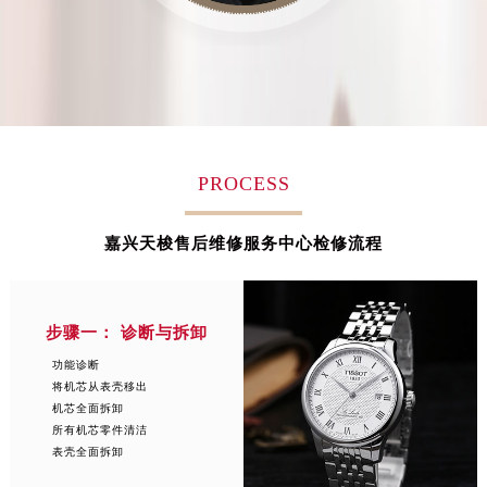
辽宁省铁岭市银州区南马路天梭售后服务中心（需提前预约）
辽宁省营口市站前区市府路与渤海大街交叉口天梭售后服务中心（需提前预约）
辽宁省沈阳市沈河区中街路137号亨得利名表维修授权店1楼天梭售后服务中心（需提前预约）
辽宁省沈阳市沈河区中街路83号亨得利名表维修授权店1楼天梭售后服务中心（需提前预约）
北京市朝阳区建国门外大街甲6号华熙国际中心D座11层1102室天梭售后服务中心（需提前预约）
北京市东城区东长安街1号王府井东方广场W3座6层602室天梭售后服务中心（需提前预约）
PROCESS
河北省保定市竞秀区朝阳北大街北国先天下天梭售后服务中心（需提前预约）
内蒙古自治区阿拉善盟市左旗土尔扈特大街天梭售后服务中心（需提前预约）
嘉兴天梭售后维修服务中心检修流程
内蒙古自治区巴彦淖尔市临河区新华街天梭售后服务中心（需提前预约）
内蒙古自治区包头市青山区幸福路甲3号王府井百货名表维修天梭售后服务中心（需提前预约）
内蒙古自治区赤峰市红山区哈达街天梭售后服务中心（需提前预约）
步骤一： 诊断与拆卸
内蒙古自治区鄂尔多斯市东胜区伊金霍洛街天梭售后服务中心（需提前预约）
功能诊断
内蒙古自治区呼伦贝尔市海拉尔区中央街天梭售后服务中心（需提前预约）
将机芯从表壳移出
内蒙古自治区通辽市科尔沁区明仁大街天梭售后服务中心（需提前预约）
机芯全面拆卸
内蒙古自治区乌海市海勃湾区人民南路天梭售后服务中心（需提前预约）
所有机芯零件清洁
表壳全面拆卸
内蒙古自治区乌兰察布市集宁区恩和大街天梭售后服务中心（需提前预约）