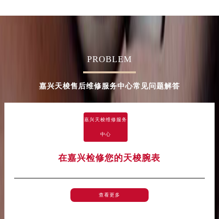
广西壮族自治区河池市金城江区金城江街道朝阳路天梭售后服务中心（需提前预约）
广西壮族自治区贺州市八步区城东街道灵峰南路天梭售后服务中心（需提前预约）
广西壮族自治区来宾市兴宾区桂中大道天梭售后服务中心（需提前预约）
广西壮族自治区柳州市城中区中山中路天梭售后服务中心（需提前预约）
广西壮族自治区钦州市钦南区金海湾东大街天梭售后服务中心（需提前预约）
PROBLEM
广西壮族自治区梧州市万秀区龙湖镇高旺路天梭售后服务中心（需提前预约）
广西壮族自治区玉林市玉州区金玉路天梭售后服务中心（需提前预约）
嘉兴天梭售后维修服务中心常见问题解答
海南省儋州市儋州市那大镇兰洋北路天梭售后服务中心（需提前预约）
海南省东方市八所镇解放西路天梭售后服务中心（需提前预约）
嘉兴天梭维修服务
海南省琼海市嘉积镇东风路天梭售后服务中心（需提前预约）
中心
海南省三沙市西沙区西沙群岛永兴岛北京路天梭售后服务中心（需提前预约）
海南省三亚市吉阳区迎宾路天梭售后服务中心（需提前预约）
在嘉兴检修您的天梭腕表
海南省万宁市万城镇解放路天梭售后服务中心（需提前预约）
海南省文昌市文城镇教育东路天梭售后服务中心（需提前预约）
海南省五指山市通什镇三月三大道天梭售后服务中心（需提前预约）
查看更多
香港特别行政区尖沙咀区油尖旺区广东道天梭售后服务中心（需提前预约）