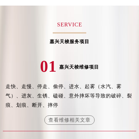
苏州市苏州工业园区星港街199号苏州中心办公楼C座22层08室（需提前预约）
武汉市江汉区解放大道686号世界贸易大厦38层09室（需提前预约）
南宁市青秀区金湖路59号地王大厦12楼1224室（需提前预约）
SERVICE
合肥市蜀山区潜山路111号万象城华润大厦B座12楼03室（需提前预约）
泉州市丰泽区宝洲路729号浦西万达中心写字楼A座7楼709室（需提前预约）
嘉兴天梭服务项目
青岛市南区山东路6号华润大厦B座22层04室（需提前预约）
烟台市芝罘区胜利路139号万达金融中心A座907室（需提前预约）
01
长春市朝阳区西安大路727号中银大厦A座(旺进大厦)18层09室（需提前预约）
嘉兴天梭维修项目
贵阳市南明区都司高架桥路33号亨特国际金融中心14楼14D（需提前预约）
昆明市盘龙区北京路928号同德昆明广场写字楼10层06室（需提前预约）
走快、走慢、停走、偷停、进水、起雾（水汽、雾
石家庄市长安区中山东路39号勒泰中心写字楼B座13层07室（需提前预约）
气）、进灰、生锈、磕碰、意外摔坏等导致的破碎、裂
西安市碑林区南关正街88号华侨城长安国际中心E座6楼10室（需提前预约）
痕、划痕、断开、摔停
海口市龙华区金贸东路5号海口华润大厦B座17层1707室（需提前预约）
唐山市路南区新华东道100号万达广场写字楼A座10层1002室（需提前预约）
查看维修相关文章
台州市椒江区东海大道1800号腾达中心东1幢20楼2002室（需提前预约）
内蒙古自治区呼和浩特市玉泉区大学西街70号华润万象城写字楼（鄂尔多斯大厦）23层2326室（需提前预约）