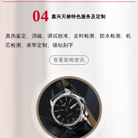
吉林省辽源市龙山区人民大街天梭售后服务中心（需提前预约）
吉林省梅河口市新华街道梅河大街天梭售后服务中心（需提前预约）
04
嘉兴天梭特色服务及定制
吉林省四平市铁东区紫气大路与南九经街交汇处天梭售后服务中心（需提前预约）
吉林省松原市宁江区五环大街天梭售后服务中心（需提前预约）
吉林省通化市东昌区环通乡江南大街天梭售后服务中心（需提前预约）
真伪鉴定、消磁、调试校准、走时检测、防水检测、机
吉林省延边市延吉市解放路天梭售后服务中心（需提前预约）
芯检测、表带定制、镶钻刻字
辽宁省鞍山市铁东区站前街天梭售后服务中心（需提前预约）
查看新闻资讯
辽宁省本溪市平山区胜利路天梭售后服务中心（需提前预约）
辽宁省朝阳市双塔区新华路天梭售后服务中心（需提前预约）
辽宁省丹东市振兴区七经街天梭售后服务中心（需提前预约）
辽宁省抚顺市新抚区东一路天梭售后服务中心（需提前预约）
辽宁省阜新市海州区解放大街天梭售后服务中心（需提前预约）
辽宁省葫芦岛市连山区中央路天梭售后服务中心（需提前预约）
辽宁省锦州市古塔区中央大街天梭售后服务中心（需提前预约）
辽宁省辽阳市白塔区新运大街天梭售后服务中心（需提前预约）
辽宁省盘锦市兴隆台区石油大街天梭售后服务中心（需提前预约）