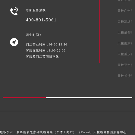
湖南省常德市武陵区人民路天梭售后服务中心（需提前预约）

湖南省郴州市北湖区国庆北路天梭售后服务中心（需提前预约）
总部服务热线
天梭广州服
湖南省衡阳市雁峰区解放路天梭售后服务中心（需提前预约）
400-801-5061
天梭深圳服
湖南省怀化市鹤城区迎丰中路天梭售后服务中心（需提前预约）
天梭成都服
湖南省娄底市娄星区长青街天梭售后服务中心（需提前预约）
营业时间：

湖南省邵阳市双清区东风路天梭售后服务中心（需提前预约）
天梭南京服
门店营业时间：09:00-19:30
客服在线时间：8:00-22:00
湖南省湘潭市雨湖区莲城大道天梭售后服务中心（需提前预约）
天梭重庆服
客服及门店节假日不休
湖南省益阳市赫山区桃花仑路天梭售后服务中心（需提前预约）
天梭郑州服
湖南省永州市冷水滩区永州大道与中兴路交叉口天梭售后服务中心（需提前预约）
天梭长沙服
湖南省岳阳市岳阳楼区东茅岭路天梭售后服务中心（需提前预约）
湖南省张家界市永定区解放路天梭售后服务中心（需提前预约）
湖南省长沙市芙蓉区建湘路393号世茂环球金融中心写字楼10层1013室天梭售后服务中心（需提前预约）
湖南省株洲市芦淞区建设南路天梭售后服务中心（需提前预约）
甘肃省白银市白银区北京路天梭售后服务中心（需提前预约）
甘肃省定西市安定区解放路天梭售后服务中心（需提前预约）
甘肃省敦煌市沙州镇阳关中路天梭售后服务中心（需提前预约）
版权所有：新绛腕表之家钟表维修店（个体工商户） （Tissot）
天梭维修售后服务中心