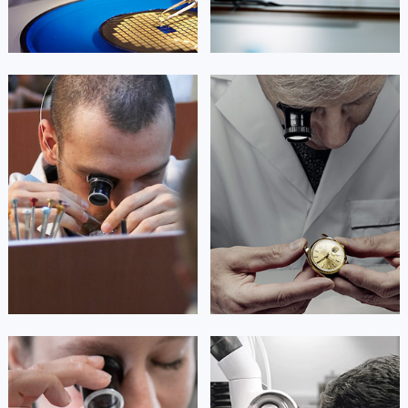
江西省景德镇市珠山区珠山中路天梭售后服务中心（需提前预约）
江西省九江市浔阳区浔阳路天梭售后服务中心（需提前预约）
江西省南昌市红谷滩新区红谷中大道998号绿地双子塔（中央广场）A1座办公楼14层1407室天梭售后服务中心（需提前预约）
江西省萍乡市安源区萍安北大道与康庄路交叉口天梭售后服务中心（需提前预约）
艾德琳·亚历桑德拉
艾莉森·安吉莉亚
江西省上饶市信州区滨江西路天梭售后服务中心（需提前预约）
资深天梭技师
资深天梭技师
江西省新余市渝水区北湖西路天梭售后服务中心（需提前预约）
是天梭售后维修服务中心
是天梭售后维修服务中心
(天梭维修保养中心)
(天梭维修保养中心)
江西省宜春市袁州区中山中路天梭售后服务中心（需提前预约）
的高级技师之一
的高级技师之一
江西省鹰潭市月湖区胜利东路天梭售后服务中心（需提前预约）
Guangzhou Tissot Maintain center
Shenzhen Tissot Maintain center
山东省德州市德城区东风中路天梭售后服务中心（需提前预约）
山东省东营市东营区济南路天梭售后服务中心（需提前预约）


广州天梭维修
深圳天梭维修
山东省济南市历下区经十路11111号华润中心写字楼（万象城）15层1508室天梭售后服务中心（需提前预约）
山东省济宁市任城区太白楼路天梭售后服务中心（需提前预约）
山东省莱芜市文化南路8号银座商城名表维修一楼名表维修天梭售后服务中心（需提前预约）
山东省临沂市兰山区解放路天梭售后服务中心（需提前预约）
山东省日照市东港区烟台路天梭售后服务中心（需提前预约）
安尼塔·阿普里尔
贝亚特·布兰奇
资深天梭技师
资深天梭技师
山东省泰安市泰山区财源街道泰山大街天梭售后服务中心（需提前预约）
是天梭售后维修服务中心
是天梭售后维修服务中心