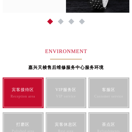
内蒙古自治区锡林郭勒盟市锡林浩特市光明街与额尔敦路交叉口天梭售后服务中心（需提前预约）
内蒙古自治区兴安盟市乌兰浩特市兴安大街天梭售后服务中心（需提前预约）
山西省大同市平城区迎宾街天梭售后服务中心（需提前预约）
1
2
3
4
山西省晋城市城区黄华街天梭售后服务中心（需提前预约）
山西省晋中市榆次区顺城街天梭售后服务中心（需提前预约）
山西省临汾市尧都区解放路天梭售后服务中心（需提前预约）
山西省吕梁市离石区永宁中路与建设街交叉口天梭售后服务中心（需提前预约）
ENVIRONMENT
山西省朔州市朔城区怡西路与鄯阳西街交汇处天梭售后服务中心（需提前预约）
山西省忻州市忻府区和平东街与七一南路交叉口天梭售后服务中心（需提前预约）
嘉兴天梭售后维修服务中心服务环境
山西省阳泉市郊区平阳东街与新城大道交叉口天梭售后服务中心（需提前预约）
山西省运城市盐湖区河东街天梭售后服务中心（需提前预约）
宾客接待区
VIP服务区
客服区
山西省长治市潞州区英雄中路天梭售后服务中心（需提前预约）
Reception area
VIP service
Customer service
山西省太原市迎泽区迎泽街道解放路15号亨得利名表维修授权店3楼天梭售后服务中心（需提前预约）
天津市和平区赤峰道136号天津国际金融中心26层2603室天梭售后服务中心（需提前预约）
安徽省安庆市迎江区人民路天梭售后服务中心（需提前预约）
安徽省蚌埠市蚌山区淮河路天梭售后服务中心（需提前预约）
打磨区
宾客休息区
茶点区
Polished area
Rest area
Refreshments