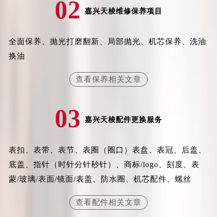
02
甘肃省兰州市七里河区西津西路16号兰州中心写字楼21层2102室（需提前预约）
嘉兴天梭维修保养项目
重庆市解放碑渝中区民权路28号英利国际金融中心写字楼20层01室（需提前预约）
黑龙江省大庆市萨尔图区会战大街天梭售后服务中心（需提前预约）
全面保养、抛光打磨翻新、局部抛光、机芯保养、洗油
黑龙江省鹤岗市向阳区红军路天梭售后服务中心（需提前预约）
黑龙江省黑河市爱辉区中央街天梭售后服务中心（需提前预约）
换油
黑龙江省鸡西市鸡冠区红军路天梭售后服务中心（需提前预约）
查看保养相关文章
黑龙江省佳木斯市向阳区长安路天梭售后服务中心（需提前预约）
黑龙江省牡丹江市东安区太平路天梭售后服务中心（需提前预约）
03
黑龙江省七台河市桃山区大同街天梭售后服务中心（需提前预约）
嘉兴天梭配件更换服务
黑龙江省齐齐哈尔市龙沙区龙华路天梭售后服务中心（需提前预约）
黑龙江省双鸭山市尖山区新兴大街天梭售后服务中心（需提前预约）
表扣、表带、表节、表圈（圈口）表盘、表冠、后盖、
黑龙江省绥化市北林区新华街与康庄路交叉口天梭售后服务中心（需提前预约）
黑龙江省伊春市伊美区通河路天梭售后服务中心（需提前预约）
底盖、指针（时针分针秒针）、商标/logo、刻度、表
吉林省白城市洮北区明仁南街天梭售后服务中心（需提前预约）
蒙/玻璃/表面/镜面/表盖、防水圈、机芯配件、螺丝
吉林省白山市浑江区浑江大街天梭售后服务中心（需提前预约）
查看配件相关文章
吉林省吉林市船营区河南街天梭售后服务中心（需提前预约）