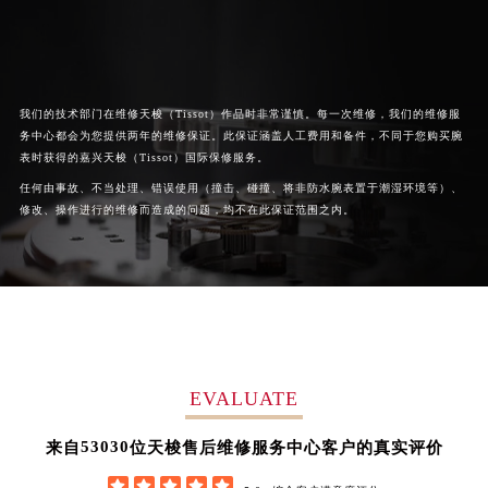
澳门特别行政区风顺堂区南湾大马路天梭售后服务中心（需提前预约）
澳门特别行政区花地玛堂区关闸广场天梭售后服务中心（需提前预约）
澳门特别行政区花王堂区大三巴商圈天梭售后服务中心（需提前预约）
澳门特别行政区嘉模堂区官也街天梭售后服务中心（需提前预约）
我们的技术部门在维修天梭（Tissot）作品时非常谨慎。每一次维修，我们的维修服
澳门省路氹城市金光大道天梭售后服务中心（需提前预约）
务中心都会为您提供两年的维修保证。此保证涵盖人工费用和备件，不同于您购买腕
澳门特别行政区望德堂区塔石广场天梭售后服务中心（需提前预约）
表时获得的嘉兴天梭（Tissot）国际保修服务。
福建省福州市鼓楼区五四路128-1号恒力城写字楼15层03室天梭售后服务中心（需提前预约）
任何由事故、不当处理、错误使用（撞击、碰撞、将非防水腕表置于潮湿环境等）、
修改、操作进行的维修而造成的问题，均不在此保证范围之内。
福建省厦门市思明区湖滨东路95号万象城华润大厦B座11层1104室天梭售后服务中心（需提前预约）
广东省潮州市潮安区新风路与潮汕路交汇处天梭售后服务中心（需提前预约）
广东省广州市天河区天河路230号万菱汇国际中心A塔7层704室天梭售后服务中心（需提前预约）
广东省广州市越秀区环市东路371-375号世界贸易中心大厦南塔15层1507室天梭售后服务中心（需提前预约）
广东省河源市源城区越王大道天梭售后服务中心（需提前预约）
广东省惠州市惠城区江北文昌一路7号华贸大厦1座30层3005室天梭售后服务中心（需提前预约）
EVALUATE
广东省江门市蓬江区广场西路天梭售后服务中心（需提前预约）
广东省揭阳市榕城进贤门步行街天梭售后服务中心（需提前预约）
62852
来自
位天梭售后维修服务中心客户的真实评价
广东省茂名市电白区水东街道迎宾大道天梭售后服务中心（需提前预约）




