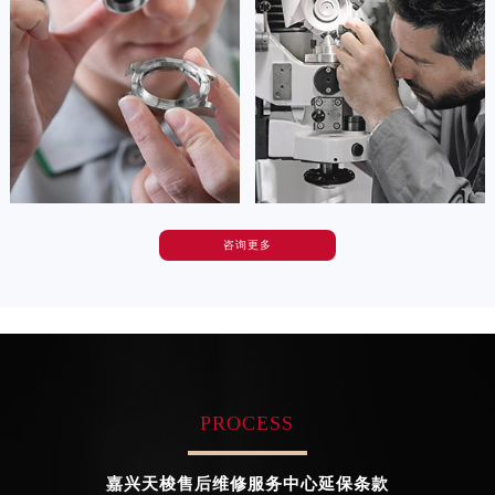
山东省威海市环翠区新威海路89号振华商厦一楼名表维修天梭售后服务中心（需提前预约）
(天梭维修保养中心)
(天梭维修保养中心)
的高级技师之一
的高级技师之一
山东省潍坊市奎文区东风东街天梭售后服务中心（需提前预约）
Tianjin Tissot Maintain center
Nanjing Tissot Maintain center
山东省枣庄市滕州市北辛路与善国路交叉口天梭售后服务中心（需提前预约）
山东省淄博市张店区金晶大道天梭售后服务中心（需提前预约）


天津天梭维修
上海天梭维修
上海市黄浦区南京东路299号宏伊国际广场写字楼8层806室天梭售后服务中心（需提前预约）
上海市徐汇区虹桥路3号港汇中心2座37层3705室天梭售后服务中心（需提前预约）
浙江省杭州市上城区钱江路1366号华润大厦A座5层503-5室天梭售后服务中心（需提前预约）
浙江省湖州市吴兴区劳动路天梭售后服务中心（需提前预约）
咨询更多
浙江省嘉兴市南湖区广益路705号嘉兴世界贸易中心A座13层1304室天梭售后服务中心（需提前预约）
卡罗琳·卡桑德拉
辛迪·克莱门特
浙江省金华市金东区东市南街777号金华万达广场4号楼22楼2209室天梭售后服务中心（需提前预约）
资深天梭技师
资深天梭技师
是天梭售后维修服务中心
是天梭售后维修服务中心
浙江省丽水市莲都区解放街天梭售后服务中心（需提前预约）
(天梭维修保养中心)
(天梭维修保养中心)
的高级技师之一
的高级技师之一
浙江省宁波市江北区大闸南路500号来福士广场办公楼20层2009室天梭售后服务中心（需提前预约）
Chengdu Tissot Maintain center
Beijing Tissot Maintain center
浙江省衢州市柯城区上街天梭售后服务中心（需提前预约）
浙江省绍兴市越城区胜利东路379号世茂天际中心写字楼8层805室天梭售后服务中心（需提前预约）
PROCESS
浙江省舟山市定海区解放东路天梭售后服务中心（需提前预约）


成都天梭维修
北京天梭售后维修服务中心
澳门特别行政区大堂区议事亭前地（新马路）天梭售后服务中心（需提前预约）
嘉兴天梭售后维修服务中心延保条款