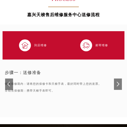
徐州市鼓楼区淮海东路29号苏宁广场IFC国际金融中心写字楼35层3508室（需提前预约）
扬州市邗江区国展路29号星耀天地写字楼1号楼18层1803室（需提前预约）
嘉兴天梭售后维修服务中心送修流程
盐城市盐都区世纪大道5号盐城金融城写字楼1号楼16层1604室（需提前预约）
泰州市海陵区永定东路399号置地商务中心东塔写字楼（华润万象城）17层1706室（需提前预约）
宁波市江北区大闸南路500号来福士广场办公楼20层2009室（需提前预约）
杭州市上城区钱江路1366号华润大厦写字楼A座5层503-5室（需提前预约）


到店维修
邮寄维修
金华市金东区东市南街777号金华万达广场写字楼4号楼22层2209室（需提前预约）
绍兴市越城区胜利东路379号世茂天际中心写字楼8层805室（需提前预约）
嘉兴市南湖区广益路705号嘉兴世界贸易中心写字楼A座13层1304室（需提前预约）
南昌市红谷滩新区红谷中大道998号绿地双子塔（中央广场）A1座办公楼14层07室（需提前预约）
步骤一：
送修准备
济南市历下区经十路11111号华润中心写字楼（万象城）15层1508室（需提前预约）
销售保修期内：请将您的保修卡和天梭手表，最好同时带上您的发票。
广州市天河区天河路230号万菱汇国际中心写字楼A塔7层704室（需提前预约）
非销售保修期：携带天梭手表即可。
广州市越秀区环市东路371-375号世界贸易中心大厦南塔写字楼15层07室（需提前预约）
深圳市罗湖区深南东路5001号华润大厦写字楼17层1701室（需提前预约）
惠州市惠城区江北文昌一路7号华贸大厦写字楼1座30层05室（需提前预约）
厦门市思明区湖滨东路95号华润大厦写字楼B座11层1104室（需提前预约）