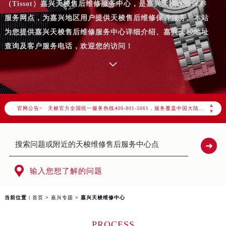
（Tissot）嘉兴天梭售后维修服务中心，是嘉兴天梭维修保养
服务网点，为嘉兴地区用户提供天梭售后维修保养服务。本站
为您提供嘉兴天梭售后维修服务中心详细介绍、嘉兴天梭地址
查询及客户服务电话，欢迎您的访问！
2026年7月天梭中国区售后服务网络优化升级公告
2026年7月天梭全国官方售后客户服务热线：400-801-5061
天梭官方全国统一服务热线400-801-5061，服务覆盖中国大陆、香港、澳门、台湾全部区域（非大陆需加拨“+86”）
▲
官网公告>
▼
2026年7月天梭售后服务中心最新网点地址：
北京市东城区东长安街1号东方广场写字楼W3座6层602室（需提前预约）
北京市朝阳区建国门外大街甲6号华熙国际中心写字楼D座11层1102室（需提前预约）
天津市和平区赤峰道136号天津国际金融中心写字楼26层2603室（需提前预约）

上海市徐汇区虹桥路3号港汇中心写字楼2座37层3705室（需提前预约）
输入您想了解的问题
上海市黄浦区南京东路299号宏伊国际广场写字楼8层806室（需提前预约）
当前位置：
首页
>
嘉兴专题
> 嘉兴天梭维修中心
南京市秦淮区中山南路1号（新街口）南京中心写字楼22层C1-1室（需提前预约）
常州市新北区龙锦路1590号现代传媒中心写字楼5号楼10层1008室（需提前预约）
PROCESS