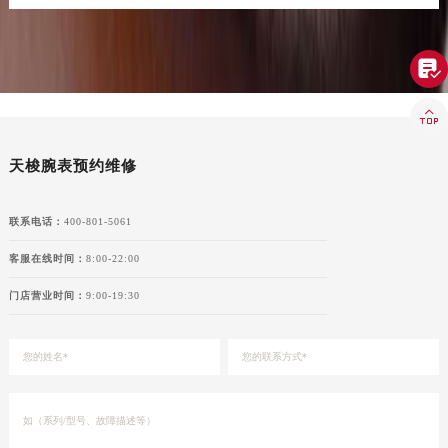
香港特别行政区金钟区中西区金钟道天梭售后服务中心（需提前预约）
香港特别行政区九龙区油尖旺区弥敦道天梭售后服务中心（需提前预约）
香港特别行政区铜锣湾区湾仔区轩尼诗道天梭售后服务中心（需提前预约）

河南省安阳市文峰区解放大道天梭售后服务中心（需提前预约）

河南省鹤壁市淇滨区九州路天梭售后服务中心（需提前预约）
河南省济源市沁园街道济水大道天梭售后服务中心（需提前预约）
天梭腕表预约维修
河南省焦作市解放区解放路天梭售后服务中心（需提前预约）
河南省开封市鼓楼区中山路天梭售后服务中心（需提前预约）
联系电话：
400-801-5061
河南省洛阳市西工区中州中路与解放路交叉口天梭售后服务中心（需提前预约）
河南省漯河市源汇区交通路天梭售后服务中心（需提前预约）
客服在线时间：
8:00-22:00
河南省南阳市宛城区范蠡东路与南都路交叉口天梭售后服务中心（需提前预约）
门店营业时间：
9:00-19:30
河南省平顶山市卫东区建设路天梭售后服务中心（需提前预约）
河南省濮阳市大华龙区开州路绿城路交叉口天梭售后服务中心（需提前预约）
河南省三门峡市湖滨区和平路天梭售后服务中心（需提前预约）
河南省商丘市梁园区神火大道天梭售后服务中心（需提前预约）
河南省新乡市红旗区人民路天梭售后服务中心（需提前预约）