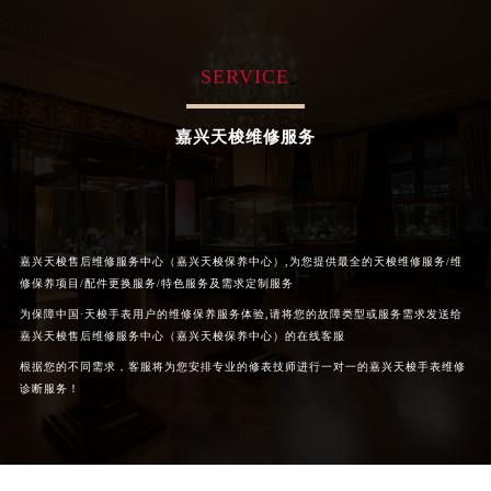
福州市鼓楼区五四路128-1号恒力城写字楼15层03室（需提前预约）
成都市锦江区人民东路6号SAC东原中心写字楼24层2406B室（需提前预约）
重庆市江北区观音桥步行街2号融恒时代广场写字楼9层902室（需提前预约）
SERVICE
长沙市芙蓉区定王台街道建湘路393号世茂环球金融中心写字楼（芙蓉广场）10层13室（需提前预约）
郑州市二七区铭功路10号华润大厦写字楼29层2905室（需提前预约）
嘉兴天梭维修服务
太原市迎泽区解放路15号亨得利名表服务中心（品牌授权店）3层整层（需提前预约）
沈阳市沈河区中街路137号亨得利名表服务中心（品牌授权店）1层整层（需提前预约）
沈阳市沈河区中街路83号亨得利名表服务中心（品牌授权店）1层整层（需提前预约）
乌鲁木齐市天山区红山路26号时代广场（CCMALL）C座17层17-B（需提前预约）
嘉兴天梭售后维修服务中心（嘉兴天梭保养中心）,为您提供最全的天梭维修服务/维
温州市鹿城区锦绣路1067号置信广场10层1015室（需提前预约）
修保养项目/配件更换服务/特色服务及需求定制服务
哈尔滨市道里区友谊西路600号富力中心T2座写字楼29层03室（需提前预约）
为保障中国·天梭手表用户的维修保养服务体验,请将您的故障类型或服务需求发送给
嘉兴天梭售后维修服务中心（嘉兴天梭保养中心）的在线客服
大连市中山区人民路15号国际金融大厦7层G室（需提前预约）
根据您的不同需求，客服将为您安排专业的修表技师进行一对一的嘉兴天梭手表维修
佛山市禅城区季华五路57号万科金融中心C座12层1205室（需提前预约）
诊断服务！
东莞市东城街道鸿福东路1号民盈国贸中心T1写字楼9层907室（需提前预约）
无锡市梁溪区人民中路139号恒隆广场写字楼1座11层1104室（需提前预约）
南通市崇川区工农路57号圆融广场写字楼16层1603室（需提前预约）