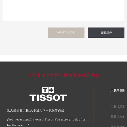
河南省信阳市浉河区东方红大道天梭售后服务中心（需提前预约）
河南省许昌市魏都区建安大道与八龙路交叉口天梭售后服务中心（需提前预约）
河南省郑州市二七区民主路10号华润大厦29层2905室天梭售后服务中心（需提前预约）
河南省周口市川汇区七一路天梭售后服务中心（需提前预约）
河南省驻马店市驿城区乐山大道与置地大道交叉口天梭售后服务中心（需提前预约）
400-801-5061
提交服务
湖北省鄂州市鄂城区文星大道天梭售后服务中心（需提前预约）
湖北省黄冈市黄州区赤壁大道天梭售后服务中心（需提前预约）
湖北省黄石市黄石港区武汉路天梭售后服务中心（需提前预约）
湖北省荆门市东宝中天街步行街天梭售后服务中心（需提前预约）
湖北省荆州市荆州区荆中路天梭售后服务中心（需提前预约）
轻轻滑动下方栏目探索更多精彩内容
湖北省十堰市茅箭区人民北路天梭售后服务中心（需提前预约）
湖北省随州市曾都区青年路天梭售后服务中心（需提前预约）
天梭中国区
湖北省咸宁市咸安区长安大道天梭售后服务中心（需提前预约）
湖北省襄阳市樊城区长虹路与人民路交叉口天梭售后服务中心（需提前预约）
天梭北京服
没人能拥有天梭,只不过为下一代保管而已
湖北省孝感市孝南区复兴大道天梭售后服务中心（需提前预约）
天梭上海服
湖北省宜昌市西陵区夷陵大道与港窑路天梭售后服务中心（需提前预约）
(You never actually own a Tissot.You merely look after it
for the next ...”
天梭天津服