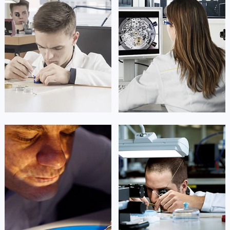
福建省莆田市城厢区霞林街道荔华东大道天梭售后服务中心（需提前预约）
福建省三明市三元区东乾二路天梭售后服务中心（需提前预约）
福建省漳州市龙文区步港路天梭售后服务中心（需提前预约）
江苏省常州市新北区龙锦路1590号现代传媒中心5号楼10层1008室天梭售后服务中心（需提前预约）
江苏省淮安市清江浦区淮海北路天梭售后服务中心（需提前预约）
江苏省连云港市海州区通灌北路天梭售后服务中心（需提前预约）
江苏省南京市秦淮区中山南路1号南京中心22层22-C1-C3室天梭售后服务中心（需提前预约）
江苏省宿迁市宿城区西湖路天梭售后服务中心（需提前预约）
江苏省泰州市海陵区永定东路399号置地商务中心东塔（华润万象城）17层1706室天梭售后服务中心（需提前预约）
江苏省徐州市鼓楼区淮海东路29号苏宁广场IFC国际金融中心35层3508室天梭售后服务中心（需提前预约）
凯罗尔·切尔西
达芙妮·克劳迪娅
江苏省盐城市盐都区世纪大道5号盐城金融城写字楼1号楼16层1604室天梭售后服务中心（需提前预约）
资深天梭技师
资深天梭技师
江苏省扬州市邗江区国展路29号星耀天地写字楼1号楼18层1803室天梭售后服务中心（需提前预约）
是天梭售后维修服务中心
是天梭售后维修服务中心
(天梭维修保养中心)
(天梭维修保养中心)
江苏省镇江市京口区中山东路天梭售后服务中心（需提前预约）
的高级技师之一
的高级技师之一
Beijing Tissot Maintain center
Shanghai Tissot Maintain center
江西省抚州市临川区赣东大道天梭售后服务中心（需提前预约）
江西省赣州市章贡区文清路天梭售后服务中心（需提前预约）
江西省吉安市吉州区井冈山大道天梭售后服务中心（需提前预约）


北京天梭维修
上海天梭维修