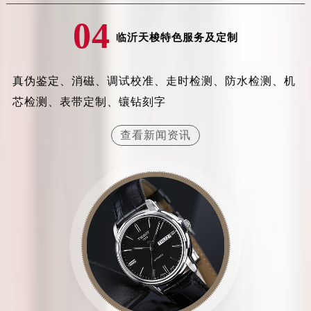
吉林省辽源市龙山区人民大街天梭售后服务中心（需提前预约）
04
吉林省梅河口市新华街道梅河大街天梭售后服务中心（需提前预约）
临沂天梭特色服务及定制
吉林省四平市铁东区紫气大路与南九经街交汇处天梭售后服务中心（需提前预约）
吉林省松原市宁江区五环大街天梭售后服务中心（需提前预约）
真伪鉴定、消磁、调试校准、走时检测、防水检测、机
吉林省通化市东昌区环通乡江南大街天梭售后服务中心（需提前预约）
芯检测、表带定制、镶钻刻字
吉林省延边市延吉市解放路天梭售后服务中心（需提前预约）
辽宁省鞍山市铁东区站前街天梭售后服务中心（需提前预约）
查看新闻资讯
辽宁省本溪市平山区胜利路天梭售后服务中心（需提前预约）
辽宁省朝阳市双塔区新华路天梭售后服务中心（需提前预约）
辽宁省丹东市振兴区七经街天梭售后服务中心（需提前预约）
辽宁省抚顺市新抚区东一路天梭售后服务中心（需提前预约）
辽宁省阜新市海州区解放大街天梭售后服务中心（需提前预约）
辽宁省葫芦岛市连山区中央路天梭售后服务中心（需提前预约）
辽宁省锦州市古塔区中央大街天梭售后服务中心（需提前预约）
辽宁省辽阳市白塔区新运大街天梭售后服务中心（需提前预约）
辽宁省盘锦市兴隆台区石油大街天梭售后服务中心（需提前预约）