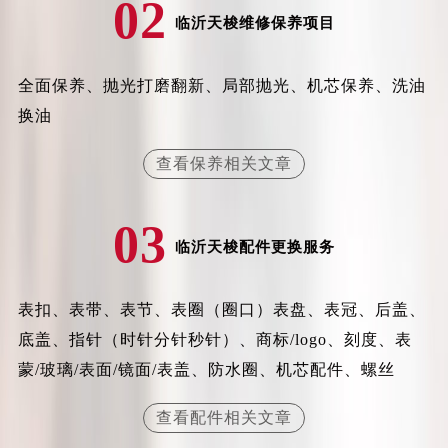
02
甘肃省兰州市七里河区西津西路16号兰州中心写字楼21层2102室（需提前预约）
临沂天梭维修保养项目
重庆市解放碑渝中区民权路28号英利国际金融中心写字楼20层01室（需提前预约）
黑龙江省大庆市萨尔图区会战大街天梭售后服务中心（需提前预约）
全面保养、抛光打磨翻新、局部抛光、机芯保养、洗油
黑龙江省鹤岗市向阳区红军路天梭售后服务中心（需提前预约）
换油
黑龙江省黑河市爱辉区中央街天梭售后服务中心（需提前预约）
黑龙江省鸡西市鸡冠区红军路天梭售后服务中心（需提前预约）
查看保养相关文章
黑龙江省佳木斯市向阳区长安路天梭售后服务中心（需提前预约）
黑龙江省牡丹江市东安区太平路天梭售后服务中心（需提前预约）
03
黑龙江省七台河市桃山区大同街天梭售后服务中心（需提前预约）
临沂天梭配件更换服务
黑龙江省齐齐哈尔市龙沙区龙华路天梭售后服务中心（需提前预约）
黑龙江省双鸭山市尖山区新兴大街天梭售后服务中心（需提前预约）
表扣、表带、表节、表圈（圈口）表盘、表冠、后盖、
黑龙江省绥化市北林区新华街与康庄路交叉口天梭售后服务中心（需提前预约）
底盖、指针（时针分针秒针）、商标/logo、刻度、表
黑龙江省伊春市伊美区通河路天梭售后服务中心（需提前预约）
蒙/玻璃/表面/镜面/表盖、防水圈、机芯配件、螺丝
吉林省白城市洮北区明仁南街天梭售后服务中心（需提前预约）
吉林省白山市浑江区浑江大街天梭售后服务中心（需提前预约）
查看配件相关文章
吉林省吉林市船营区河南街天梭售后服务中心（需提前预约）