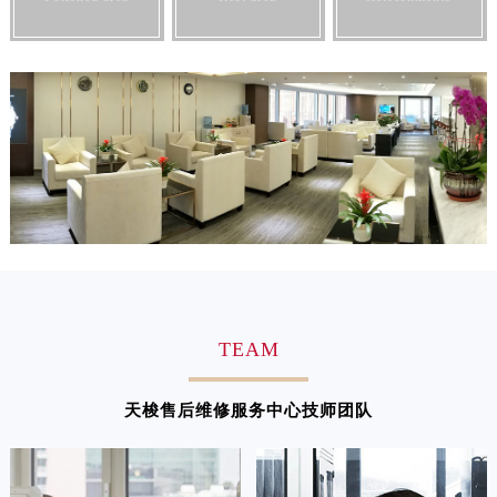
安徽省亳州市谯城区魏武大道天梭售后服务中心（需提前预约）
安徽省池州市贵池区长江路天梭售后服务中心（需提前预约）
安徽省滁州市琅琊区南谯北路天梭售后服务中心（需提前预约）
安徽省阜阳市颍州区颍州北路天梭售后服务中心（需提前预约）
安徽省淮北市相山区淮海路天梭售后服务中心（需提前预约）
安徽省淮南市田家庵区国庆中路天梭售后服务中心（需提前预约）
安徽省黄山市屯溪区黄山西路天梭售后服务中心（需提前预约）
安徽省六安市金安区解放中路天梭售后服务中心（需提前预约）
安徽省马鞍山市雨山区湖南西路天梭售后服务中心（需提前预约）
安徽省宿州市埇桥区人民中路天梭售后服务中心（需提前预约）
安徽省铜陵市铜官区石城大道天梭售后服务中心（需提前预约）
TEAM
安徽省芜湖市镜湖区中山路步行街天梭售后服务中心（需提前预约）
安徽省宣城市宣州区叠嶂西路天梭售后服务中心（需提前预约）
天梭售后维修服务中心技师团队
福建省龙岩市新罗区九一南路天梭售后服务中心（需提前预约）
福建省南平市建阳区人民西路天梭售后服务中心（需提前预约）
福建省宁德市蕉城区天湖东路天梭售后服务中心（需提前预约）