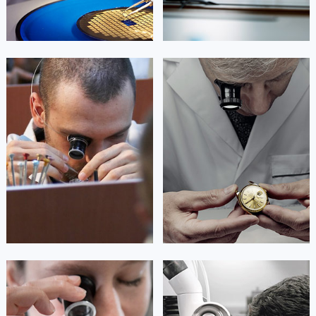
江西省景德镇市珠山区珠山中路天梭售后服务中心（需提前预约）
江西省九江市浔阳区浔阳路天梭售后服务中心（需提前预约）
江西省南昌市红谷滩新区红谷中大道998号绿地双子塔（中央广场）A1座办公楼14层1407室天梭售后服务中心（需提前预约）
江西省萍乡市安源区萍安北大道与康庄路交叉口天梭售后服务中心（需提前预约）
艾德琳·亚历桑德拉
艾莉森·安吉莉亚
江西省上饶市信州区滨江西路天梭售后服务中心（需提前预约）
资深天梭技师
资深天梭技师
是天梭售后维修服务中心
是天梭售后维修服务中心
江西省新余市渝水区北湖西路天梭售后服务中心（需提前预约）
(天梭维修保养中心)
(天梭维修保养中心)
的高级技师之一
的高级技师之一
江西省宜春市袁州区中山中路天梭售后服务中心（需提前预约）
Guangzhou Tissot Maintain center
Shenzhen Tissot Maintain center
江西省鹰潭市月湖区胜利东路天梭售后服务中心（需提前预约）
山东省德州市德城区东风中路天梭售后服务中心（需提前预约）


山东省东营市东营区济南路天梭售后服务中心（需提前预约）
广州天梭维修
深圳天梭维修
山东省济南市历下区经十路11111号华润中心写字楼（万象城）15层1508室天梭售后服务中心（需提前预约）
山东省济宁市任城区太白楼路天梭售后服务中心（需提前预约）
山东省莱芜市文化南路8号银座商城名表维修一楼名表维修天梭售后服务中心（需提前预约）
山东省临沂市兰山区解放路天梭售后服务中心（需提前预约）
安尼塔·阿普里尔
贝亚特·布兰奇
山东省日照市东港区烟台路天梭售后服务中心（需提前预约）
资深天梭技师
资深天梭技师
是天梭售后维修服务中心
是天梭售后维修服务中心
山东省泰安市泰山区财源街道泰山大街天梭售后服务中心（需提前预约）