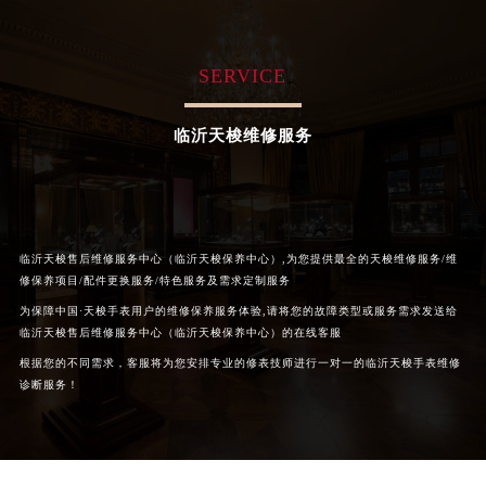
福州市鼓楼区五四路128-1号恒力城写字楼15层03室（需提前预约）
成都市锦江区人民东路6号SAC东原中心写字楼24层2406B室（需提前预约）
SERVICE
重庆市江北区观音桥步行街2号融恒时代广场写字楼9层902室（需提前预约）
长沙市芙蓉区定王台街道建湘路393号世茂环球金融中心写字楼（芙蓉广场）10层13室（需提前预约）
临沂天梭维修服务
郑州市二七区铭功路10号华润大厦写字楼29层2905室（需提前预约）
太原市迎泽区解放路15号亨得利名表服务中心（品牌授权店）3层整层（需提前预约）
沈阳市沈河区中街路137号亨得利名表服务中心（品牌授权店）1层整层（需提前预约）
沈阳市沈河区中街路83号亨得利名表服务中心（品牌授权店）1层整层（需提前预约）
临沂天梭售后维修服务中心（临沂天梭保养中心）,为您提供最全的天梭维修服务/维
乌鲁木齐市天山区红山路26号时代广场（CCMALL）C座17层17-B（需提前预约）
修保养项目/配件更换服务/特色服务及需求定制服务
温州市鹿城区锦绣路1067号置信广场10层1015室（需提前预约）
为保障中国·天梭手表用户的维修保养服务体验,请将您的故障类型或服务需求发送给
哈尔滨市道里区友谊西路600号富力中心T2座写字楼29层03室（需提前预约）
临沂天梭售后维修服务中心（临沂天梭保养中心）的在线客服
大连市中山区人民路15号国际金融大厦7层G室（需提前预约）
根据您的不同需求，客服将为您安排专业的修表技师进行一对一的临沂天梭手表维修
诊断服务！
佛山市禅城区季华五路57号万科金融中心C座12层1205室（需提前预约）
东莞市东城街道鸿福东路1号民盈国贸中心T1写字楼9层907室（需提前预约）
无锡市梁溪区人民中路139号恒隆广场写字楼1座11层1104室（需提前预约）
南通市崇川区工农路57号圆融广场写字楼16层1603室（需提前预约）