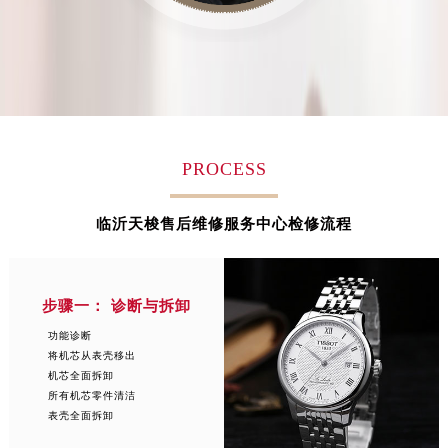
辽宁省铁岭市银州区南马路天梭售后服务中心（需提前预约）
辽宁省营口市站前区市府路与渤海大街交叉口天梭售后服务中心（需提前预约）
辽宁省沈阳市沈河区中街路137号亨得利名表维修授权店1楼天梭售后服务中心（需提前预约）
辽宁省沈阳市沈河区中街路83号亨得利名表维修授权店1楼天梭售后服务中心（需提前预约）
北京市朝阳区建国门外大街甲6号华熙国际中心D座11层1102室天梭售后服务中心（需提前预约）
北京市东城区东长安街1号王府井东方广场W3座6层602室天梭售后服务中心（需提前预约）
PROCESS
河北省保定市竞秀区朝阳北大街北国先天下天梭售后服务中心（需提前预约）
内蒙古自治区阿拉善盟市左旗土尔扈特大街天梭售后服务中心（需提前预约）
临沂天梭售后维修服务中心检修流程
内蒙古自治区巴彦淖尔市临河区新华街天梭售后服务中心（需提前预约）
内蒙古自治区包头市青山区幸福路甲3号王府井百货名表维修天梭售后服务中心（需提前预约）
内蒙古自治区赤峰市红山区哈达街天梭售后服务中心（需提前预约）
步骤一： 诊断与拆卸
内蒙古自治区鄂尔多斯市东胜区伊金霍洛街天梭售后服务中心（需提前预约）
功能诊断
内蒙古自治区呼伦贝尔市海拉尔区中央街天梭售后服务中心（需提前预约）
将机芯从表壳移出
机芯全面拆卸
内蒙古自治区通辽市科尔沁区明仁大街天梭售后服务中心（需提前预约）
所有机芯零件清洁
内蒙古自治区乌海市海勃湾区人民南路天梭售后服务中心（需提前预约）
表壳全面拆卸
内蒙古自治区乌兰察布市集宁区恩和大街天梭售后服务中心（需提前预约）