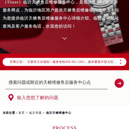
（Tissot）临沂天梭售后维修服务中心，是临沂天梭维修保养
服务网点，为临沂地区用户提供天梭售后维修保养服务。本站
为您提供临沂天梭售后维修服务中心详细介绍、临沂天梭地址
查询及客户服务电话，欢迎您的访问！
2026年7月天梭中国区售后服务网络优化升级公告
2026年7月天梭全国官方售后客户服务热线：400-801-5061
▲
官网公告>
天梭官方全国统一服务热线400-801-5061，服务覆盖中国大陆、香港、澳门、台湾全部区域（非大陆需加拨“+86”）
▼
2026年7月天梭售后服务中心最新网点地址：
北京市东城区东长安街1号东方广场写字楼W3座6层602室（需提前预约）
北京市朝阳区建国门外大街甲6号华熙国际中心写字楼D座11层1102室（需提前预约）
天津市和平区赤峰道136号天津国际金融中心写字楼26层2603室（需提前预约）

输入您想了解的问题
上海市徐汇区虹桥路3号港汇中心写字楼2座37层3705室（需提前预约）
上海市黄浦区南京东路299号宏伊国际广场写字楼8层806室（需提前预约）
当前位置：
首页
>
临沂专题
> 临沂天梭维修中心
南京市秦淮区中山南路1号（新街口）南京中心写字楼22层C1-1室（需提前预约）
常州市新北区龙锦路1590号现代传媒中心写字楼5号楼10层1008室（需提前预约）
PROCESS