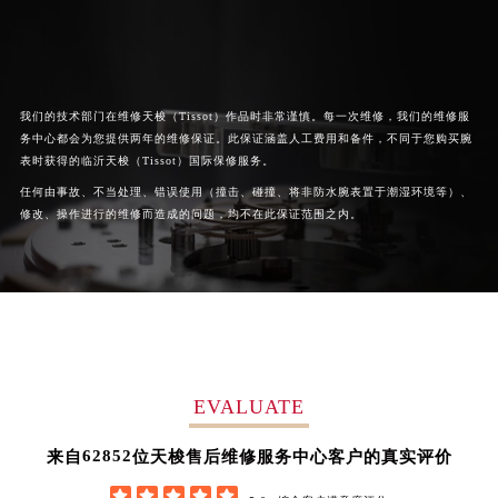
澳门特别行政区风顺堂区南湾大马路天梭售后服务中心（需提前预约）
澳门特别行政区花地玛堂区关闸广场天梭售后服务中心（需提前预约）
澳门特别行政区花王堂区大三巴商圈天梭售后服务中心（需提前预约）
澳门特别行政区嘉模堂区官也街天梭售后服务中心（需提前预约）
我们的技术部门在维修天梭（Tissot）作品时非常谨慎。每一次维修，我们的维修服
务中心都会为您提供两年的维修保证。此保证涵盖人工费用和备件，不同于您购买腕
澳门省路氹城市金光大道天梭售后服务中心（需提前预约）
表时获得的临沂天梭（Tissot）国际保修服务。
澳门特别行政区望德堂区塔石广场天梭售后服务中心（需提前预约）
任何由事故、不当处理、错误使用（撞击、碰撞、将非防水腕表置于潮湿环境等）、
福建省福州市鼓楼区五四路128-1号恒力城写字楼15层03室天梭售后服务中心（需提前预约）
修改、操作进行的维修而造成的问题，均不在此保证范围之内。
福建省厦门市思明区湖滨东路95号万象城华润大厦B座11层1104室天梭售后服务中心（需提前预约）
广东省潮州市潮安区新风路与潮汕路交汇处天梭售后服务中心（需提前预约）
广东省广州市天河区天河路230号万菱汇国际中心A塔7层704室天梭售后服务中心（需提前预约）
广东省广州市越秀区环市东路371-375号世界贸易中心大厦南塔15层1507室天梭售后服务中心（需提前预约）
广东省河源市源城区越王大道天梭售后服务中心（需提前预约）
广东省惠州市惠城区江北文昌一路7号华贸大厦1座30层3005室天梭售后服务中心（需提前预约）
EVALUATE
广东省江门市蓬江区广场西路天梭售后服务中心（需提前预约）
62852
来自
位天梭售后维修服务中心客户的真实评价
广东省揭阳市榕城进贤门步行街天梭售后服务中心（需提前预约）
广东省茂名市电白区水东街道迎宾大道天梭售后服务中心（需提前预约）




