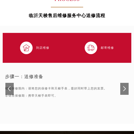
徐州市鼓楼区淮海东路29号苏宁广场IFC国际金融中心写字楼35层3508室（需提前预约）
扬州市邗江区国展路29号星耀天地写字楼1号楼18层1803室（需提前预约）
临沂天梭售后维修服务中心送修流程
盐城市盐都区世纪大道5号盐城金融城写字楼1号楼16层1604室（需提前预约）
泰州市海陵区永定东路399号置地商务中心东塔写字楼（华润万象城）17层1706室（需提前预约）
宁波市江北区大闸南路500号来福士广场办公楼20层2009室（需提前预约）


杭州市上城区钱江路1366号华润大厦写字楼A座5层503-5室（需提前预约）
到店维修
邮寄维修
金华市金东区东市南街777号金华万达广场写字楼4号楼22层2209室（需提前预约）
绍兴市越城区胜利东路379号世茂天际中心写字楼8层805室（需提前预约）
嘉兴市南湖区广益路705号嘉兴世界贸易中心写字楼A座13层1304室（需提前预约）
步骤一：
送修准备
南昌市红谷滩新区红谷中大道998号绿地双子塔（中央广场）A1座办公楼14层07室（需提前预约）
销售保修期内：请将您的保修卡和天梭手表，最好同时带上您的发票。
济南市历下区经十路11111号华润中心写字楼（万象城）15层1508室（需提前预约）
非销售保修期：携带天梭手表即可。
广州市天河区天河路230号万菱汇国际中心写字楼A塔7层704室（需提前预约）
广州市越秀区环市东路371-375号世界贸易中心大厦南塔写字楼15层07室（需提前预约）
深圳市罗湖区深南东路5001号华润大厦写字楼17层1701室（需提前预约）
惠州市惠城区江北文昌一路7号华贸大厦写字楼1座30层05室（需提前预约）
厦门市思明区湖滨东路95号华润大厦写字楼B座11层1104室（需提前预约）