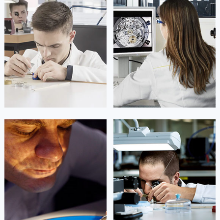
福建省莆田市城厢区霞林街道荔华东大道天梭售后服务中心（需提前预约）
福建省三明市三元区东乾二路天梭售后服务中心（需提前预约）
福建省漳州市龙文区步港路天梭售后服务中心（需提前预约）
江苏省常州市新北区龙锦路1590号现代传媒中心5号楼10层1008室天梭售后服务中心（需提前预约）
江苏省淮安市清江浦区淮海北路天梭售后服务中心（需提前预约）
江苏省连云港市海州区通灌北路天梭售后服务中心（需提前预约）
江苏省南京市秦淮区中山南路1号南京中心22层22-C1-C3室天梭售后服务中心（需提前预约）
江苏省宿迁市宿城区西湖路天梭售后服务中心（需提前预约）
江苏省泰州市海陵区永定东路399号置地商务中心东塔（华润万象城）17层1706室天梭售后服务中心（需提前预约）
凯罗尔·切尔西
达芙妮·克劳迪娅
江苏省徐州市鼓楼区淮海东路29号苏宁广场IFC国际金融中心35层3508室天梭售后服务中心（需提前预约）
资深天梭技师
资深天梭技师
江苏省盐城市盐都区世纪大道5号盐城金融城写字楼1号楼16层1604室天梭售后服务中心（需提前预约）
是天梭售后维修服务中心
是天梭售后维修服务中心
(天梭维修保养中心)
(天梭维修保养中心)
江苏省扬州市邗江区国展路29号星耀天地写字楼1号楼18层1803室天梭售后服务中心（需提前预约）
的高级技师之一
的高级技师之一
江苏省镇江市京口区中山东路天梭售后服务中心（需提前预约）
Beijing Tissot Maintain center
Shanghai Tissot Maintain center
江西省抚州市临川区赣东大道天梭售后服务中心（需提前预约）
江西省赣州市章贡区文清路天梭售后服务中心（需提前预约）


北京天梭维修
上海天梭维修
江西省吉安市吉州区井冈山大道天梭售后服务中心（需提前预约）