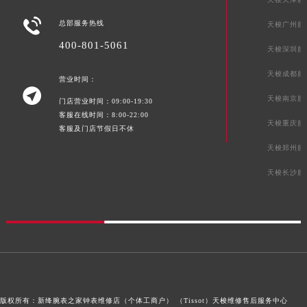
湖南省常德市武陵区人民路天梭售后服务中心（需提前预约）

总部服务热线
天梭广州服
湖南省郴州市北湖区国庆北路天梭售后服务中心（需提前预约）
400-801-5061
天梭深圳服
湖南省衡阳市雁峰区解放路天梭售后服务中心（需提前预约）
湖南省怀化市鹤城区迎丰中路天梭售后服务中心（需提前预约）
天梭成都服
营业时间：

湖南省娄底市娄星区长青街天梭售后服务中心（需提前预约）
天梭南京服
门店营业时间：09:00-19:30
湖南省邵阳市双清区东风路天梭售后服务中心（需提前预约）
客服在线时间：8:00-22:00
天梭重庆服
湖南省湘潭市雨湖区莲城大道天梭售后服务中心（需提前预约）
客服及门店节假日不休
湖南省益阳市赫山区桃花仑路天梭售后服务中心（需提前预约）
天梭郑州服
湖南省永州市冷水滩区永州大道与中兴路交叉口天梭售后服务中心（需提前预约）
天梭长沙服
湖南省岳阳市岳阳楼区东茅岭路天梭售后服务中心（需提前预约）
湖南省张家界市永定区解放路天梭售后服务中心（需提前预约）
湖南省长沙市芙蓉区建湘路393号世茂环球金融中心写字楼10层1013室天梭售后服务中心（需提前预约）
湖南省株洲市芦淞区建设南路天梭售后服务中心（需提前预约）
甘肃省白银市白银区北京路天梭售后服务中心（需提前预约）
甘肃省定西市安定区解放路天梭售后服务中心（需提前预约）
版权所有：新绛腕表之家钟表维修店（个体工商户） （Tissot）
天梭维修售后服务中心
甘肃省敦煌市沙州镇阳关中路天梭售后服务中心（需提前预约）