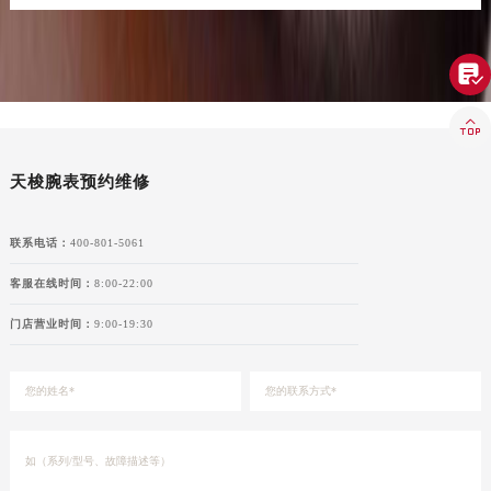
香港特别行政区金钟区中西区金钟道天梭售后服务中心（需提前预约）
香港特别行政区九龙区油尖旺区弥敦道天梭售后服务中心（需提前预约）

香港特别行政区铜锣湾区湾仔区轩尼诗道天梭售后服务中心（需提前预约）
河南省安阳市文峰区解放大道天梭售后服务中心（需提前预约）

河南省鹤壁市淇滨区九州路天梭售后服务中心（需提前预约）
河南省济源市沁园街道济水大道天梭售后服务中心（需提前预约）
天梭腕表预约维修
河南省焦作市解放区解放路天梭售后服务中心（需提前预约）
河南省开封市鼓楼区中山路天梭售后服务中心（需提前预约）
联系电话：
400-801-5061
河南省洛阳市西工区中州中路与解放路交叉口天梭售后服务中心（需提前预约）
客服在线时间：
8:00-22:00
河南省漯河市源汇区交通路天梭售后服务中心（需提前预约）
门店营业时间：
9:00-19:30
河南省南阳市宛城区范蠡东路与南都路交叉口天梭售后服务中心（需提前预约）
河南省平顶山市卫东区建设路天梭售后服务中心（需提前预约）
河南省濮阳市大华龙区开州路绿城路交叉口天梭售后服务中心（需提前预约）
河南省三门峡市湖滨区和平路天梭售后服务中心（需提前预约）
河南省商丘市梁园区神火大道天梭售后服务中心（需提前预约）
河南省新乡市红旗区人民路天梭售后服务中心（需提前预约）