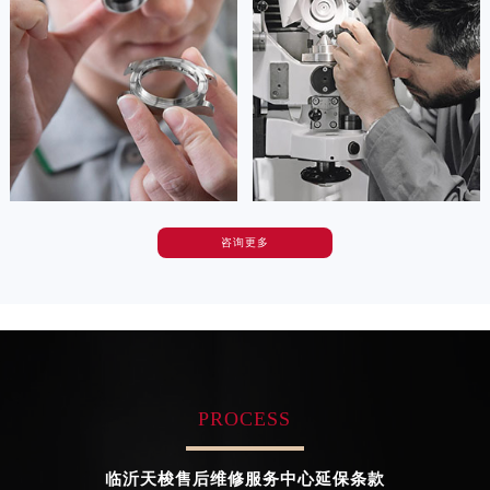
(天梭维修保养中心)
(天梭维修保养中心)
山东省威海市环翠区新威海路89号振华商厦一楼名表维修天梭售后服务中心（需提前预约）
的高级技师之一
的高级技师之一
Tianjin Tissot Maintain center
Nanjing Tissot Maintain center
山东省潍坊市奎文区东风东街天梭售后服务中心（需提前预约）
山东省枣庄市滕州市北辛路与善国路交叉口天梭售后服务中心（需提前预约）
山东省淄博市张店区金晶大道天梭售后服务中心（需提前预约）


天津天梭维修
上海天梭维修
上海市黄浦区南京东路299号宏伊国际广场写字楼8层806室天梭售后服务中心（需提前预约）
上海市徐汇区虹桥路3号港汇中心2座37层3705室天梭售后服务中心（需提前预约）
浙江省杭州市上城区钱江路1366号华润大厦A座5层503-5室天梭售后服务中心（需提前预约）
浙江省湖州市吴兴区劳动路天梭售后服务中心（需提前预约）
咨询更多
卡罗琳·卡桑德拉
辛迪·克莱门特
浙江省嘉兴市南湖区广益路705号嘉兴世界贸易中心A座13层1304室天梭售后服务中心（需提前预约）
资深天梭技师
资深天梭技师
浙江省金华市金东区东市南街777号金华万达广场4号楼22楼2209室天梭售后服务中心（需提前预约）
是天梭售后维修服务中心
是天梭售后维修服务中心
(天梭维修保养中心)
(天梭维修保养中心)
浙江省丽水市莲都区解放街天梭售后服务中心（需提前预约）
的高级技师之一
的高级技师之一
Chengdu Tissot Maintain center
Beijing Tissot Maintain center
浙江省宁波市江北区大闸南路500号来福士广场办公楼20层2009室天梭售后服务中心（需提前预约）
浙江省衢州市柯城区上街天梭售后服务中心（需提前预约）
PROCESS
浙江省绍兴市越城区胜利东路379号世茂天际中心写字楼8层805室天梭售后服务中心（需提前预约）


成都天梭维修
北京天梭售后维修服务中心
浙江省舟山市定海区解放东路天梭售后服务中心（需提前预约）
临沂天梭售后维修服务中心延保条款
澳门特别行政区大堂区议事亭前地（新马路）天梭售后服务中心（需提前预约）