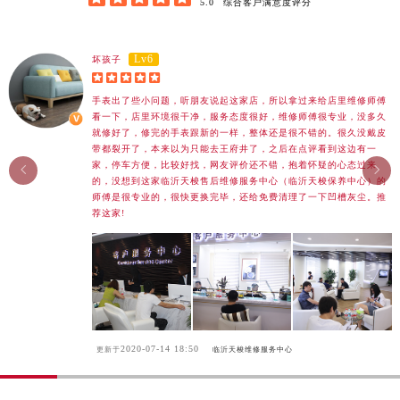
5.0
综合客户满意度评分
广东省梅州市梅江区金燕大道天梭售后服务中心（需提前预约）
广东省清远市清城区湖西路天梭售后服务中心（需提前预约）
Lv6
坏孩子
广东省汕头市龙湖区长平路天梭售后服务中心（需提前预约）





广东省汕尾市城区香洲街道园林社区翠园街天梭售后服务中心（需提前预约）
手表出了些小问题，听朋友说起这家店，所以拿过来给店里维修师傅
看一下，店里环境很干净，服务态度很好，维修师傅很专业，没多久
广东省韶关市武江区芙蓉新区与老城中心交汇处天梭售后服务中心（需提前预约）
就修好了，修完的手表跟新的一样，整体还是很不错的。很久没戴皮
广东省深圳市罗湖区深南东路5001号华润大厦17层1701室天梭售后服务中心（需提前预约）
带都裂开了，本来以为只能去王府井了，之后在点评看到这边有一
家，停车方便，比较好找，网友评价还不错，抱着怀疑的心态过来
广东省阳江市江城区东风一路天梭售后服务中心（需提前预约）


的，没想到这家临沂天梭售后维修服务中心（临沂天梭保养中心）的
广东省云浮市云城区金山路天梭售后服务中心（需提前预约）
师傅是很专业的，很快更换完毕，还给免费清理了一下凹槽灰尘。推
荐这家!
广东省湛江市赤坎区观海北路天梭售后服务中心（需提前预约）
广东省肇庆市端州区信安大道与砚都大道交汇处天梭售后服务中心（需提前预约）
广西壮族自治区百色市右江区中山二路天梭售后服务中心（需提前预约）
广西壮族自治区北海市海城区北京路天梭售后服务中心（需提前预约）
广西壮族自治区崇左市江州区石景林街道友谊大道与丽川路交汇处天梭售后服务中心（需提前预约）
广西壮族自治区防城港市港口区金花茶大道天梭售后服务中心（需提前预约）
2020-07-14 18:50
更新于
临沂天梭维修服务中心
广西壮族自治区贵港市港北区港城街道布山大道与仙衣路交叉口天梭售后服务中心（需提前预约）
广西壮族自治区桂林市秀峰区红岭路天梭售后服务中心（需提前预约）