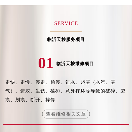
苏州市苏州工业园区星港街199号苏州中心办公楼C座22层08室（需提前预约）
武汉市江汉区解放大道686号世界贸易大厦38层09室（需提前预约）
南宁市青秀区金湖路59号地王大厦12楼1224室（需提前预约）
SERVICE
合肥市蜀山区潜山路111号万象城华润大厦B座12楼03室（需提前预约）
泉州市丰泽区宝洲路729号浦西万达中心写字楼A座7楼709室（需提前预约）
临沂天梭服务项目
青岛市南区山东路6号华润大厦B座22层04室（需提前预约）
烟台市芝罘区胜利路139号万达金融中心A座907室（需提前预约）
01
临沂天梭维修项目
长春市朝阳区西安大路727号中银大厦A座(旺进大厦)18层09室（需提前预约）
贵阳市南明区都司高架桥路33号亨特国际金融中心14楼14D（需提前预约）
昆明市盘龙区北京路928号同德昆明广场写字楼10层06室（需提前预约）
走快、走慢、停走、偷停、进水、起雾（水汽、雾
石家庄市长安区中山东路39号勒泰中心写字楼B座13层07室（需提前预约）
气）、进灰、生锈、磕碰、意外摔坏等导致的破碎、裂
西安市碑林区南关正街88号华侨城长安国际中心E座6楼10室（需提前预约）
痕、划痕、断开、摔停
海口市龙华区金贸东路5号海口华润大厦B座17层1707室（需提前预约）
唐山市路南区新华东道100号万达广场写字楼A座10层1002室（需提前预约）
查看维修相关文章
台州市椒江区东海大道1800号腾达中心东1幢20楼2002室（需提前预约）
内蒙古自治区呼和浩特市玉泉区大学西街70号华润万象城写字楼（鄂尔多斯大厦）23层2326室（需提前预约）