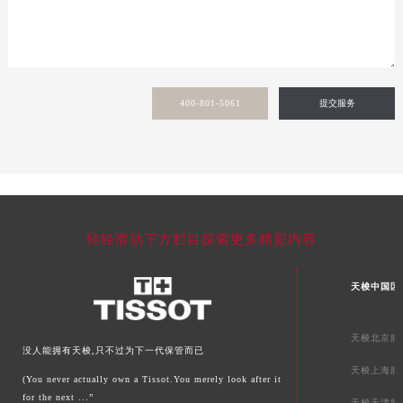
河南省信阳市浉河区东方红大道天梭售后服务中心（需提前预约）
河南省许昌市魏都区建安大道与八龙路交叉口天梭售后服务中心（需提前预约）
河南省郑州市二七区民主路10号华润大厦29层2905室天梭售后服务中心（需提前预约）
河南省周口市川汇区七一路天梭售后服务中心（需提前预约）
400-801-5061
提交服务
河南省驻马店市驿城区乐山大道与置地大道交叉口天梭售后服务中心（需提前预约）
湖北省鄂州市鄂城区文星大道天梭售后服务中心（需提前预约）
湖北省黄冈市黄州区赤壁大道天梭售后服务中心（需提前预约）
湖北省黄石市黄石港区武汉路天梭售后服务中心（需提前预约）
湖北省荆门市东宝中天街步行街天梭售后服务中心（需提前预约）
轻轻滑动下方栏目探索更多精彩内容
湖北省荆州市荆州区荆中路天梭售后服务中心（需提前预约）
湖北省十堰市茅箭区人民北路天梭售后服务中心（需提前预约）
天梭中国区
湖北省随州市曾都区青年路天梭售后服务中心（需提前预约）
湖北省咸宁市咸安区长安大道天梭售后服务中心（需提前预约）
天梭北京服
湖北省襄阳市樊城区长虹路与人民路交叉口天梭售后服务中心（需提前预约）
没人能拥有天梭,只不过为下一代保管而已
湖北省孝感市孝南区复兴大道天梭售后服务中心（需提前预约）
天梭上海服
(You never actually own a Tissot.You merely look after it
湖北省宜昌市西陵区夷陵大道与港窑路天梭售后服务中心（需提前预约）
for the next ...”
天梭天津服