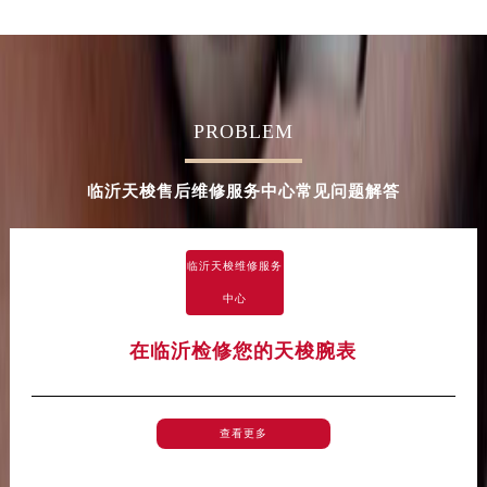
广西壮族自治区河池市金城江区金城江街道朝阳路天梭售后服务中心（需提前预约）
广西壮族自治区贺州市八步区城东街道灵峰南路天梭售后服务中心（需提前预约）
广西壮族自治区来宾市兴宾区桂中大道天梭售后服务中心（需提前预约）
广西壮族自治区柳州市城中区中山中路天梭售后服务中心（需提前预约）
PROBLEM
广西壮族自治区钦州市钦南区金海湾东大街天梭售后服务中心（需提前预约）
广西壮族自治区梧州市万秀区龙湖镇高旺路天梭售后服务中心（需提前预约）
临沂天梭售后维修服务中心常见问题解答
广西壮族自治区玉林市玉州区金玉路天梭售后服务中心（需提前预约）
海南省儋州市儋州市那大镇兰洋北路天梭售后服务中心（需提前预约）
海南省东方市八所镇解放西路天梭售后服务中心（需提前预约）
临沂天梭维修服务
海南省琼海市嘉积镇东风路天梭售后服务中心（需提前预约）
中心
海南省三沙市西沙区西沙群岛永兴岛北京路天梭售后服务中心（需提前预约）
在临沂检修您的天梭腕表
海南省三亚市吉阳区迎宾路天梭售后服务中心（需提前预约）
海南省万宁市万城镇解放路天梭售后服务中心（需提前预约）
海南省文昌市文城镇教育东路天梭售后服务中心（需提前预约）
查看更多
海南省五指山市通什镇三月三大道天梭售后服务中心（需提前预约）
香港特别行政区尖沙咀区油尖旺区广东道天梭售后服务中心（需提前预约）