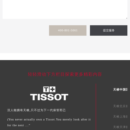
甘肃省嘉峪关市雄关区新华中路天梭售后服务中心（需提前预约）
甘肃省金昌市金川区北京路天梭售后服务中心（需提前预约）
甘肃省酒泉市肃州区西大街天梭售后服务中心（需提前预约）
甘肃省临夏市城南街道团结路天梭售后服务中心（需提前预约）
400-801-5061
提交服务
甘肃省陇南市武都区人民路天梭售后服务中心（需提前预约）
甘肃省平凉市崆峒区西大街天梭售后服务中心（需提前预约）
甘肃省庆阳市西峰区南大街天梭售后服务中心（需提前预约）
甘肃省天水市秦州区民主路天梭售后服务中心（需提前预约）
甘肃省武威市凉州区迎宾路天梭售后服务中心（需提前预约）
轻轻滑动下方栏目探索更多精彩内容
甘肃省张掖市甘州区民乐北路天梭售后服务中心（需提前预约）
宁夏回族自治区固原市原州区文化街天梭售后服务中心（需提前预约）
天梭中国区
宁夏回族自治区石嘴山市大武口区贺兰山路天梭售后服务中心（需提前预约）
宁夏回族自治区吴忠市利通区开元大道天梭售后服务中心（需提前预约）
天梭北京服
没人能拥有天梭,只不过为下一代保管而已
宁夏回族自治区银川市兴庆区新华东路97号新百中心C馆一层C1-18号商铺天梭售后服务中心（需提前预约）
天梭上海服
宁夏回族自治区中卫市沙坡头区鼓楼东街天梭售后服务中心（需提前预约）
(You never actually own a Tissot.You merely look after it
for the next ...”
天梭天津服
青海省果洛藏族自治州玛沁县团结路天梭售后服务中心（需提前预约）