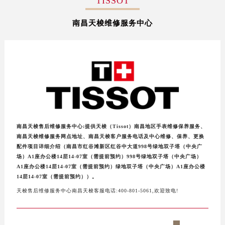
TISSOT
扬州市邗江区国展路29号星耀天地写字楼1号楼18层1803室（需提前预约）
南昌天梭维修服务中心
盐城市盐都区世纪大道5号盐城金融城写字楼1号楼16层1604室（需提前预约）
泰州市海陵区永定东路399号置地商务中心东塔写字楼（华润万象城）17层1706室（需提前预约）
宁波市江北区大闸南路500号来福士广场办公楼20层2009室（需提前预约）
杭州市上城区钱江路1366号华润大厦写字楼A座5层503-5室（需提前预约）
金华市金东区东市南街777号金华万达广场写字楼4号楼22层2209室（需提前预约）
绍兴市越城区胜利东路379号世茂天际中心写字楼8层805室（需提前预约）
嘉兴市南湖区广益路705号嘉兴世界贸易中心写字楼A座13层1304室（需提前预约）
南昌市红谷滩新区红谷中大道998号绿地双子塔（中央广场）A1座办公楼14层07室（需提前预约）
南昌天梭售后维修服务中心:提供天梭（Tissot）南昌地区手表维修保养服务、
济南市历下区经十路11111号华润中心写字楼（万象城）15层1508室（需提前预约）
南昌天梭维修服务网点地址、南昌天梭客户服务电话及中心维修、保养、更换
配件项目详细介绍（南昌市红谷滩新区红谷中大道998号绿地双子塔（中央广
广州市天河区天河路230号万菱汇国际中心写字楼A塔7层704室（需提前预约）
场）A1座办公楼14层14-07室（需提前预约）998号绿地双子塔（中央广场）
广州市越秀区环市东路371-375号世界贸易中心大厦南塔写字楼15层07室（需提前预约）
A1座办公楼14层14-07室（需提前预约）绿地双子塔（中央广场）A1座办公楼
14层14-07室（需提前预约））。
深圳市罗湖区深南东路5001号华润大厦写字楼17层1701室（需提前预约）
天梭售后维修服务中心南昌天梭客服电话:400-801-5061,欢迎致电!
惠州市惠城区江北文昌一路7号华贸大厦写字楼1座30层05室（需提前预约）
厦门市思明区湖滨东路95号华润大厦写字楼B座11层1104室（需提前预约）
福州市鼓楼区五四路128-1号恒力城写字楼15层03室（需提前预约）