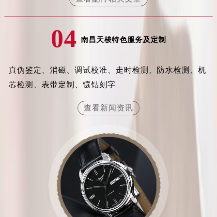
内蒙古自治区兴安盟市乌兰浩特市兴安大街天梭售后服务中心（需提前预约）
山西省大同市平城区迎宾街天梭售后服务中心（需提前预约）
04
山西省晋城市城区黄华街天梭售后服务中心（需提前预约）
南昌天梭特色服务及定制
山西省晋中市榆次区顺城街天梭售后服务中心（需提前预约）
山西省临汾市尧都区解放路天梭售后服务中心（需提前预约）
真伪鉴定、消磁、调试校准、走时检测、防水检测、机
山西省吕梁市离石区永宁中路与建设街交叉口天梭售后服务中心（需提前预约）
芯检测、表带定制、镶钻刻字
山西省朔州市朔城区怡西路与鄯阳西街交汇处天梭售后服务中心（需提前预约）
山西省忻州市忻府区和平东街与七一南路交叉口天梭售后服务中心（需提前预约）
查看新闻资讯
山西省阳泉市郊区平阳东街与新城大道交叉口天梭售后服务中心（需提前预约）
山西省运城市盐湖区河东街天梭售后服务中心（需提前预约）
山西省长治市潞州区英雄中路天梭售后服务中心（需提前预约）
山西省太原市迎泽区迎泽街道解放路15号亨得利名表维修授权店3楼天梭售后服务中心（需提前预约）
天津市和平区赤峰道136号天津国际金融中心26层2603室天梭售后服务中心（需提前预约）
安徽省安庆市迎江区人民路天梭售后服务中心（需提前预约）
安徽省蚌埠市蚌山区淮河路天梭售后服务中心（需提前预约）
安徽省亳州市谯城区魏武大道天梭售后服务中心（需提前预约）