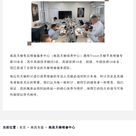
成都市锦江区人民东路6号SAC东原中心写字楼24层2406B室（需提前预约）
重庆市江北区观音桥步行街2号融恒时代广场写字楼9层902室（需提前预约）
长沙市芙蓉区定王台街道建湘路393号世茂环球金融中心写字楼（芙蓉广场）10层13室（需提前预约）
郑州市二七区铭功路10号华润大厦写字楼29层2905室（需提前预约）
太原市迎泽区解放路15号亨得利名表服务中心（品牌授权店）3层整层（需提前预约）
沈阳市沈河区中街路137号亨得利名表服务中心（品牌授权店）1层整层（需提前预约）
南昌天梭售后维修服务中心（南昌天梭保养中心）拥有Tissot天梭手表维修专
沈阳市沈河区中街路83号亨得利名表服务中心（品牌授权店）1层整层（需提前预约）
家30余名，其中高级技术顾问3名、高级技师10名，初级、中级技师10余名，
乌鲁木齐市天山区红山路26号时代广场（CCMALL）C座17层17-B（需提前预约）
现已形成了全国专业的天梭维修服务团队。
温州市鹿城区锦绣路1067号置信广场10层1015室（需提前预约）
每位对天梭时计进行保养维修的专业人员都必须对时计本身、时计历史及其拥
哈尔滨市道里区友谊西路600号富力中心T2座写字楼29层03室（需提前预约）
有者抱有充分的尊重。我们认为每一枚时计，都同它的拥有者一样尊贵。我们
保证，您的腕表会得到始终如一的精心保养与维护，保障它的恒久价值与可靠
大连市中山区人民路15号国际金融大厦7层G室（需提前预约）
性能得以世代相传。
佛山市禅城区季华五路57号万科金融中心C座12层1205室（需提前预约）
东莞市东城街道鸿福东路1号民盈国贸中心T1写字楼9层907室（需提前预约）
无锡市梁溪区人民中路139号恒隆广场写字楼1座11层1104室（需提前预约）
南通市崇川区工农路57号圆融广场写字楼16层1603室（需提前预约）
当前位置：
首页
>
南昌专题
> 南昌天梭维修中心
苏州市苏州工业园区星港街199号苏州中心办公楼C座22层08室（需提前预约）