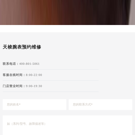
湖南省郴州市北湖区国庆北路天梭售后服务中心（需提前预约）
湖南省衡阳市雁峰区解放路天梭售后服务中心（需提前预约）
湖南省怀化市鹤城区迎丰中路天梭售后服务中心（需提前预约）
湖南省娄底市娄星区长青街天梭售后服务中心（需提前预约）
湖南省邵阳市双清区东风路天梭售后服务中心（需提前预约）
天梭腕表预约维修
湖南省湘潭市雨湖区莲城大道天梭售后服务中心（需提前预约）
湖南省益阳市赫山区桃花仑路天梭售后服务中心（需提前预约）
联系电话：
400-801-5061
湖南省永州市冷水滩区永州大道与中兴路交叉口天梭售后服务中心（需提前预约）
湖南省岳阳市岳阳楼区东茅岭路天梭售后服务中心（需提前预约）
客服在线时间：
8:00-22:00
湖南省张家界市永定区解放路天梭售后服务中心（需提前预约）
门店营业时间：
9:00-19:30
湖南省长沙市芙蓉区建湘路393号世茂环球金融中心写字楼10层1013室天梭售后服务中心（需提前预约）
湖南省株洲市芦淞区建设南路天梭售后服务中心（需提前预约）
甘肃省白银市白银区北京路天梭售后服务中心（需提前预约）
甘肃省定西市安定区解放路天梭售后服务中心（需提前预约）
甘肃省敦煌市沙州镇阳关中路天梭售后服务中心（需提前预约）
甘肃省合作市人民街天梭售后服务中心（需提前预约）