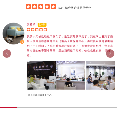
香港特别行政区九龙区油尖旺区弥敦道天梭售后服务中心（需提前预约）





5.0
综合客户满意度评分
香港特别行政区铜锣湾区湾仔区轩尼诗道天梭售后服务中心（需提前预约）
河南省安阳市文峰区解放大道天梭售后服务中心（需提前预约）
Lv6
柒拾贰
河南省鹤壁市淇滨区九州路天梭售后服务中心（需提前预约）





河南省济源市沁园街道济水大道天梭售后服务中心（需提前预约）
我的小天梭已经戴了很久了，最近突然就不走了，我在网上看到了南
昌天梭售后维修服务中心（南昌天梭保养中心）离我很近就赶紧电话
河南省焦作市解放区解放路天梭售后服务中心（需提前预约）
约了一下时间，下班的时候就赶紧过来了，师傅接待很热情，也是非
河南省开封市鼓楼区中山路天梭售后服务中心（需提前预约）
常专业的效率还非常高，还给我调整了时间，价格也很实惠，很满


意。
河南省洛阳市西工区中州中路与解放路交叉口天梭售后服务中心（需提前预约）
河南省漯河市源汇区交通路天梭售后服务中心（需提前预约）
河南省南阳市宛城区范蠡东路与南都路交叉口天梭售后服务中心（需提前预约）
河南省平顶山市卫东区建设路天梭售后服务中心（需提前预约）
河南省濮阳市大华龙区开州路绿城路交叉口天梭售后服务中心（需提前预约）
河南省三门峡市湖滨区和平路天梭售后服务中心（需提前预约）
南昌天梭维修服务中心
河南省商丘市梁园区神火大道天梭售后服务中心（需提前预约）
河南省新乡市红旗区人民路天梭售后服务中心（需提前预约）
河南省信阳市浉河区东方红大道天梭售后服务中心（需提前预约）