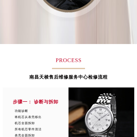
安徽省池州市贵池区长江路天梭售后服务中心（需提前预约）
安徽省滁州市琅琊区南谯北路天梭售后服务中心（需提前预约）
安徽省阜阳市颍州区颍州北路天梭售后服务中心（需提前预约）
安徽省淮北市相山区淮海路天梭售后服务中心（需提前预约）
安徽省淮南市田家庵区国庆中路天梭售后服务中心（需提前预约）
安徽省黄山市屯溪区黄山西路天梭售后服务中心（需提前预约）
安徽省六安市金安区解放中路天梭售后服务中心（需提前预约）
PROCESS
安徽省马鞍山市雨山区湖南西路天梭售后服务中心（需提前预约）
安徽省宿州市埇桥区人民中路天梭售后服务中心（需提前预约）
南昌天梭售后维修服务中心检修流程
安徽省铜陵市铜官区石城大道天梭售后服务中心（需提前预约）
安徽省芜湖市镜湖区中山路步行街天梭售后服务中心（需提前预约）
安徽省宣城市宣州区叠嶂西路天梭售后服务中心（需提前预约）
步骤一： 诊断与拆卸
福建省龙岩市新罗区九一南路天梭售后服务中心（需提前预约）
功能诊断
福建省南平市建阳区人民西路天梭售后服务中心（需提前预约）
将机芯从表壳移出
机芯全面拆卸
福建省宁德市蕉城区天湖东路天梭售后服务中心（需提前预约）
所有机芯零件清洁
福建省莆田市城厢区霞林街道荔华东大道天梭售后服务中心（需提前预约）
表壳全面拆卸