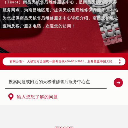
（Tissot）南昌天梭售后维修服务中心，是南昌天梭维修保养
服务网点，为南昌地区用户提供天梭售后维修保养服务。本站
为您提供南昌天梭售后维修服务中心详细介绍、南昌天梭地址
查询及客户服务电话，欢迎您的访问！
2026年7月天梭中国区售后服务网络优化升级公告
2026年7月天梭全国官方售后客户服务热线：400-801-5061
天梭官方全国统一服务热线400-801-5061，服务覆盖中国大陆、香港、澳门、台湾全部区域（非大陆需加拨“+86”）
▲
官网公告>
2026年7月天梭售后服务中心最新网点地址：
▼
北京市东城区东长安街1号东方广场写字楼W3座6层602室（需提前预约）
北京市朝阳区建国门外大街甲6号华熙国际中心写字楼D座11层1102室（需提前预约）
天津市和平区赤峰道136号天津国际金融中心写字楼26层2603室（需提前预约）
上海市徐汇区虹桥路3号港汇中心写字楼2座37层3705室（需提前预约）

输入您想了解的问题
上海市黄浦区南京东路299号宏伊国际广场写字楼8层806室（需提前预约）
南京市秦淮区中山南路1号（新街口）南京中心写字楼22层C1-1室（需提前预约）
常州市新北区龙锦路1590号现代传媒中心写字楼5号楼10层1008室（需提前预约）
徐州市鼓楼区淮海东路29号苏宁广场IFC国际金融中心写字楼35层3508室（需提前预约）