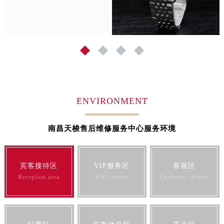
福建省三明市三元区东乾二路天梭售后服务中心（需提前预约）
福建省漳州市龙文区步港路天梭售后服务中心（需提前预约）
江苏省常州市新北区龙锦路1590号现代传媒中心5号楼10层1008室天梭售后服务中心（需提前预约）
1
2
3
4
江苏省淮安市清江浦区淮海北路天梭售后服务中心（需提前预约）
江苏省连云港市海州区通灌北路天梭售后服务中心（需提前预约）
江苏省南京市秦淮区中山南路1号南京中心22层22-C1-C3室天梭售后服务中心（需提前预约）
江苏省宿迁市宿城区西湖路天梭售后服务中心（需提前预约）
ENVIRONMENT
江苏省泰州市海陵区永定东路399号置地商务中心东塔（华润万象城）17层1706室天梭售后服务中心（需提前预约）
江苏省徐州市鼓楼区淮海东路29号苏宁广场IFC国际金融中心35层3508室天梭售后服务中心（需提前预约）
南昌天梭售后维修服务中心服务环境
江苏省盐城市盐都区世纪大道5号盐城金融城写字楼1号楼16层1604室天梭售后服务中心（需提前预约）
江苏省扬州市邗江区国展路29号星耀天地写字楼1号楼18层1803室天梭售后服务中心（需提前预约）
江苏省镇江市京口区中山东路天梭售后服务中心（需提前预约）
宾客接待区
VIP服务区
客服区
Reception area
VIP service
Customer service
江西省抚州市临川区赣东大道天梭售后服务中心（需提前预约）
江西省赣州市章贡区文清路天梭售后服务中心（需提前预约）
江西省吉安市吉州区井冈山大道天梭售后服务中心（需提前预约）
江西省景德镇市珠山区珠山中路天梭售后服务中心（需提前预约）