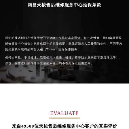
南昌天梭售后维修服务中心延保条款
广西壮族自治区贺州市八步区城东街道灵峰南路天梭售后服务中心（需提前预约）
广西壮族自治区来宾市兴宾区桂中大道天梭售后服务中心（需提前预约）
广西壮族自治区柳州市城中区中山中路天梭售后服务中心（需提前预约）
广西壮族自治区钦州市钦南区金海湾东大街天梭售后服务中心（需提前预约）
广西壮族自治区梧州市万秀区龙湖镇高旺路天梭售后服务中心（需提前预约）
我们的技术部门在维修天梭（Tissot）作品时非常谨慎。每一次维修，我们南昌天梭
维修服务中心都会为您提供两年的维修保证。此保证涵盖人工费用和备件，不同于您
广西壮族自治区玉林市玉州区金玉路天梭售后服务中心（需提前预约）
购买腕表时获得的南昌天梭（Tissot）国际保修服务。
海南省儋州市儋州市那大镇兰洋北路天梭售后服务中心（需提前预约）
任何由事故、不当处理、错误使用（撞击、碰撞、将非防水腕表置于潮湿环境等）、
海南省东方市八所镇解放西路天梭售后服务中心（需提前预约）
修改、操作进行的维修而造成的问题，均不在此保证范围之内。
海南省琼海市嘉积镇东风路天梭售后服务中心（需提前预约）
海南省三沙市西沙区西沙群岛永兴岛北京路天梭售后服务中心（需提前预约）
海南省三亚市吉阳区迎宾路天梭售后服务中心（需提前预约）
海南省万宁市万城镇解放路天梭售后服务中心（需提前预约）
海南省文昌市文城镇教育东路天梭售后服务中心（需提前预约）
海南省五指山市通什镇三月三大道天梭售后服务中心（需提前预约）
EVALUATE
香港特别行政区尖沙咀区油尖旺区广东道天梭售后服务中心（需提前预约）
62852
来自
位天梭售后维修服务中心客户的真实评价
香港特别行政区金钟区中西区金钟道天梭售后服务中心（需提前预约）