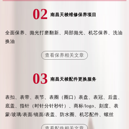
辽宁省营口市站前区市府路与渤海大街交叉口天梭售后服务中心（需提前预约）
02
辽宁省沈阳市沈河区中街路137号亨得利名表维修授权店1楼天梭售后服务中心（需提前预约）
南昌天梭维修保养项目
辽宁省沈阳市沈河区中街路83号亨得利名表维修授权店1楼天梭售后服务中心（需提前预约）
北京市朝阳区建国门外大街甲6号华熙国际中心D座11层1102室天梭售后服务中心（需提前预约）
全面保养、抛光打磨翻新、局部抛光、机芯保养、洗油
北京市东城区东长安街1号王府井东方广场W3座6层602室天梭售后服务中心（需提前预约）
换油
河北省保定市竞秀区朝阳北大街北国先天下天梭售后服务中心（需提前预约）
内蒙古自治区阿拉善盟市左旗土尔扈特大街天梭售后服务中心（需提前预约）
查看保养相关文章
内蒙古自治区巴彦淖尔市临河区新华街天梭售后服务中心（需提前预约）
内蒙古自治区包头市青山区幸福路甲3号王府井百货名表维修天梭售后服务中心（需提前预约）
03
内蒙古自治区赤峰市红山区哈达街天梭售后服务中心（需提前预约）
南昌天梭配件更换服务
内蒙古自治区鄂尔多斯市东胜区伊金霍洛街天梭售后服务中心（需提前预约）
内蒙古自治区呼伦贝尔市海拉尔区中央街天梭售后服务中心（需提前预约）
表扣、表带、表节、表圈（圈口）表盘、表冠、后盖、
内蒙古自治区通辽市科尔沁区明仁大街天梭售后服务中心（需提前预约）
底盖、指针（时针分针秒针）、商标/logo、刻度、表
内蒙古自治区乌海市海勃湾区人民南路天梭售后服务中心（需提前预约）
蒙/玻璃/表面/镜面/表盖、防水圈、机芯配件、螺丝
内蒙古自治区乌兰察布市集宁区恩和大街天梭售后服务中心（需提前预约）
内蒙古自治区锡林郭勒盟市锡林浩特市光明街与额尔敦路交叉口天梭售后服务中心（需提前预约）
查看配件相关文章