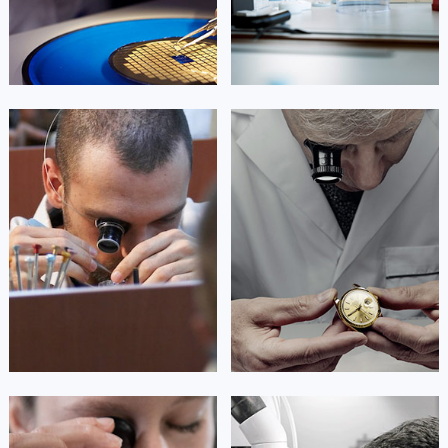


北京天梭维修
上海天梭维修
澳门特别行政区花地玛堂区关闸广场天梭售后服务中心（需提前预约）
澳门特别行政区花王堂区大三巴商圈天梭售后服务中心（需提前预约）
澳门特别行政区嘉模堂区官也街天梭售后服务中心（需提前预约）
澳门省路氹城市金光大道天梭售后服务中心（需提前预约）
澳门特别行政区望德堂区塔石广场天梭售后服务中心（需提前预约）
艾德琳·亚历桑德拉
艾莉森·安吉莉亚
福建省福州市鼓楼区五四路128-1号恒力城写字楼15层03室天梭售后服务中心（需提前预约）
资深天梭技师
资深天梭技师
是天梭售后维修服务中心
是天梭售后维修服务中心
福建省厦门市思明区湖滨东路95号万象城华润大厦B座11层1104室天梭售后服务中心（需提前预约）
(天梭维修保养中心)
(天梭维修保养中心)
的高级技师之一
的高级技师之一
广东省潮州市潮安区新风路与潮汕路交汇处天梭售后服务中心（需提前预约）
Guangzhou Tissot Maintain center
Shenzhen Tissot Maintain center
广东省广州市天河区天河路230号万菱汇国际中心A塔7层704室天梭售后服务中心（需提前预约）
广东省广州市越秀区环市东路371-375号世界贸易中心大厦南塔15层1507室天梭售后服务中心（需提前预约）


广州天梭维修
深圳天梭维修
广东省河源市源城区越王大道天梭售后服务中心（需提前预约）
广东省惠州市惠城区江北文昌一路7号华贸大厦1座30层3005室天梭售后服务中心（需提前预约）
广东省江门市蓬江区广场西路天梭售后服务中心（需提前预约）
广东省揭阳市榕城进贤门步行街天梭售后服务中心（需提前预约）
广东省茂名市电白区水东街道迎宾大道天梭售后服务中心（需提前预约）
安尼塔·阿普里尔
贝亚特·布兰奇
广东省梅州市梅江区金燕大道天梭售后服务中心（需提前预约）
资深天梭技师
资深天梭技师