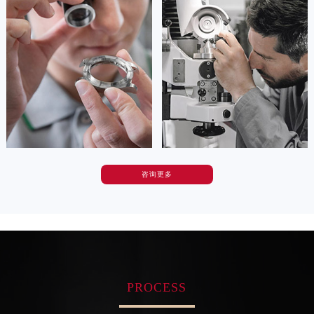
是天梭售后维修服务中心
是天梭售后维修服务中心
广东省清远市清城区湖西路天梭售后服务中心（需提前预约）
(天梭维修保养中心)
(天梭维修保养中心)
广东省汕头市龙湖区长平路天梭售后服务中心（需提前预约）
的高级技师之一
的高级技师之一
Tianjin Tissot Maintain center
Nanjing Tissot Maintain center
广东省汕尾市城区香洲街道园林社区翠园街天梭售后服务中心（需提前预约）
广东省韶关市武江区芙蓉新区与老城中心交汇处天梭售后服务中心（需提前预约）
广东省深圳市罗湖区深南东路5001号华润大厦17层1701室天梭售后服务中心（需提前预约）


天津天梭维修
上海天梭维修
广东省阳江市江城区东风一路天梭售后服务中心（需提前预约）
广东省云浮市云城区金山路天梭售后服务中心（需提前预约）
广东省湛江市赤坎区观海北路天梭售后服务中心（需提前预约）
广东省肇庆市端州区信安大道与砚都大道交汇处天梭售后服务中心（需提前预约）
咨询更多
卡罗琳·卡桑德拉
辛迪·克莱门特
广西壮族自治区百色市右江区中山二路天梭售后服务中心（需提前预约）
资深天梭技师
资深天梭技师
广西壮族自治区北海市海城区北京路天梭售后服务中心（需提前预约）
是天梭售后维修服务中心
是天梭售后维修服务中心
(天梭维修保养中心)
(天梭维修保养中心)
广西壮族自治区崇左市江州区石景林街道友谊大道与丽川路交汇处天梭售后服务中心（需提前预约）
的高级技师之一
的高级技师之一
Chengdu Tissot Maintain center
Beijing Tissot Maintain center
广西壮族自治区防城港市港口区金花茶大道天梭售后服务中心（需提前预约）
广西壮族自治区贵港市港北区港城街道布山大道与仙衣路交叉口天梭售后服务中心（需提前预约）
PROCESS
广西壮族自治区桂林市秀峰区红岭路天梭售后服务中心（需提前预约）


成都天梭维修
北京天梭售后维修服务中心
广西壮族自治区河池市金城江区金城江街道朝阳路天梭售后服务中心（需提前预约）