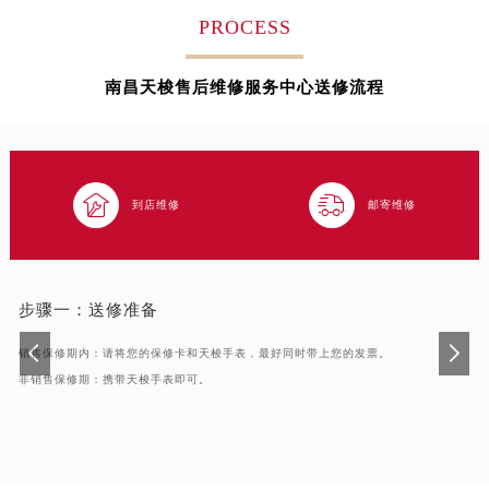
武汉市江汉区解放大道686号世界贸易大厦38层09室（需提前预约）
PROCESS
南宁市青秀区金湖路59号地王大厦12楼1224室（需提前预约）
合肥市蜀山区潜山路111号万象城华润大厦B座12楼03室（需提前预约）
南昌天梭售后维修服务中心送修流程
泉州市丰泽区宝洲路729号浦西万达中心写字楼A座7楼709室（需提前预约）
青岛市南区山东路6号华润大厦B座22层04室（需提前预约）
烟台市芝罘区胜利路139号万达金融中心A座907室（需提前预约）


长春市朝阳区西安大路727号中银大厦A座(旺进大厦)18层09室（需提前预约）
到店维修
邮寄维修
贵阳市南明区都司高架桥路33号亨特国际金融中心14楼14D（需提前预约）
昆明市盘龙区北京路928号同德昆明广场写字楼10层06室（需提前预约）
石家庄市长安区中山东路39号勒泰中心写字楼B座13层07室（需提前预约）
步骤一：
送修准备
西安市碑林区南关正街88号华侨城长安国际中心E座6楼10室（需提前预约）
销售保修期内：请将您的保修卡和天梭手表，最好同时带上您的发票。
海口市龙华区金贸东路5号海口华润大厦B座17层1707室（需提前预约）
非销售保修期：携带天梭手表即可。
唐山市路南区新华东道100号万达广场写字楼A座10层1002室（需提前预约）
台州市椒江区东海大道1800号腾达中心东1幢20楼2002室（需提前预约）
内蒙古自治区呼和浩特市玉泉区大学西街70号华润万象城写字楼（鄂尔多斯大厦）23层2326室（需提前预约）
甘肃省兰州市七里河区西津西路16号兰州中心写字楼21层2102室（需提前预约）