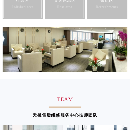
打磨区
宾客休息区
茶点区
江西省九江市浔阳区浔阳路天梭售后服务中心（需提前预约）
Polished area
Rest area
Refreshments
江西省南昌市红谷滩新区红谷中大道998号绿地双子塔（中央广场）A1座办公楼14层1407室天梭售后服务中心（需提前预约）
江西省萍乡市安源区萍安北大道与康庄路交叉口天梭售后服务中心（需提前预约）
江西省上饶市信州区滨江西路天梭售后服务中心（需提前预约）
江西省新余市渝水区北湖西路天梭售后服务中心（需提前预约）
江西省宜春市袁州区中山中路天梭售后服务中心（需提前预约）
江西省鹰潭市月湖区胜利东路天梭售后服务中心（需提前预约）
山东省德州市德城区东风中路天梭售后服务中心（需提前预约）
山东省东营市东营区济南路天梭售后服务中心（需提前预约）
山东省济南市历下区经十路11111号华润中心写字楼（万象城）15层1508室天梭售后服务中心（需提前预约）
山东省济宁市任城区太白楼路天梭售后服务中心（需提前预约）
山东省莱芜市文化南路8号银座商城名表维修一楼名表维修天梭售后服务中心（需提前预约）
TEAM
山东省临沂市兰山区解放路天梭售后服务中心（需提前预约）
山东省日照市东港区烟台路天梭售后服务中心（需提前预约）
天梭售后维修服务中心技师团队
山东省泰安市泰山区财源街道泰山大街天梭售后服务中心（需提前预约）
山东省威海市环翠区新威海路89号振华商厦一楼名表维修天梭售后服务中心（需提前预约）