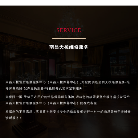
重庆市解放碑渝中区民权路28号英利国际金融中心写字楼20层01室（需提前预约）
黑龙江省大庆市萨尔图区会战大街天梭售后服务中心（需提前预约）
黑龙江省鹤岗市向阳区红军路天梭售后服务中心（需提前预约）
SERVICE
黑龙江省黑河市爱辉区中央街天梭售后服务中心（需提前预约）
黑龙江省鸡西市鸡冠区红军路天梭售后服务中心（需提前预约）
南昌天梭维修服务
黑龙江省佳木斯市向阳区长安路天梭售后服务中心（需提前预约）
黑龙江省牡丹江市东安区太平路天梭售后服务中心（需提前预约）
黑龙江省七台河市桃山区大同街天梭售后服务中心（需提前预约）
黑龙江省齐齐哈尔市龙沙区龙华路天梭售后服务中心（需提前预约）
南昌天梭售后维修服务中心（南昌天梭保养中心）,为您提供最全的天梭维修服务/维
黑龙江省双鸭山市尖山区新兴大街天梭售后服务中心（需提前预约）
修保养项目/配件更换服务/特色服务及需求定制服务
黑龙江省绥化市北林区新华街与康庄路交叉口天梭售后服务中心（需提前预约）
为保障中国·天梭手表用户的维修保养服务体验,请将您的故障类型或服务需求发送给
黑龙江省伊春市伊美区通河路天梭售后服务中心（需提前预约）
南昌天梭售后维修服务中心（南昌天梭保养中心）的在线客服
吉林省白城市洮北区明仁南街天梭售后服务中心（需提前预约）
根据您的不同需求，客服将为您安排专业的修表技师进行一对一的南昌天梭手表维修
诊断服务！
吉林省白山市浑江区浑江大街天梭售后服务中心（需提前预约）
吉林省吉林市船营区河南街天梭售后服务中心（需提前预约）
吉林省辽源市龙山区人民大街天梭售后服务中心（需提前预约）