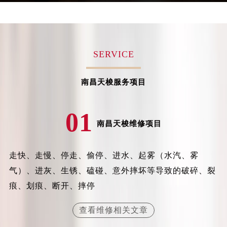
吉林省梅河口市新华街道梅河大街天梭售后服务中心（需提前预约）
吉林省四平市铁东区紫气大路与南九经街交汇处天梭售后服务中心（需提前预约）
吉林省松原市宁江区五环大街天梭售后服务中心（需提前预约）
SERVICE
吉林省通化市东昌区环通乡江南大街天梭售后服务中心（需提前预约）
吉林省延边市延吉市解放路天梭售后服务中心（需提前预约）
辽宁省鞍山市铁东区站前街天梭售后服务中心（需提前预约）
南昌天梭服务项目
辽宁省本溪市平山区胜利路天梭售后服务中心（需提前预约）
辽宁省朝阳市双塔区新华路天梭售后服务中心（需提前预约）
01
南昌天梭维修项目
辽宁省丹东市振兴区七经街天梭售后服务中心（需提前预约）
辽宁省抚顺市新抚区东一路天梭售后服务中心（需提前预约）
辽宁省阜新市海州区解放大街天梭售后服务中心（需提前预约）
走快、走慢、停走、偷停、进水、起雾（水汽、雾
辽宁省葫芦岛市连山区中央路天梭售后服务中心（需提前预约）
气）、进灰、生锈、磕碰、意外摔坏等导致的破碎、裂
辽宁省锦州市古塔区中央大街天梭售后服务中心（需提前预约）
痕、划痕、断开、摔停
辽宁省辽阳市白塔区新运大街天梭售后服务中心（需提前预约）
辽宁省盘锦市兴隆台区石油大街天梭售后服务中心（需提前预约）
查看维修相关文章
辽宁省铁岭市银州区南马路天梭售后服务中心（需提前预约）