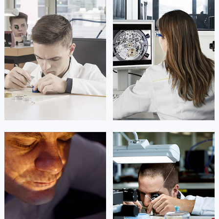
山东省潍坊市奎文区东风东街天梭售后服务中心（需提前预约）
山东省枣庄市滕州市北辛路与善国路交叉口天梭售后服务中心（需提前预约）
山东省淄博市张店区金晶大道天梭售后服务中心（需提前预约）
上海市黄浦区南京东路299号宏伊国际广场写字楼8层806室天梭售后服务中心（需提前预约）
上海市徐汇区虹桥路3号港汇中心2座37层3705室天梭售后服务中心（需提前预约）
浙江省杭州市上城区钱江路1366号华润大厦A座5层503-5室天梭售后服务中心（需提前预约）
浙江省湖州市吴兴区劳动路天梭售后服务中心（需提前预约）
浙江省嘉兴市南湖区广益路705号嘉兴世界贸易中心A座13层1304室天梭售后服务中心（需提前预约）
浙江省金华市金东区东市南街777号金华万达广场4号楼22楼2209室天梭售后服务中心（需提前预约）
浙江省丽水市莲都区解放街天梭售后服务中心（需提前预约）
凯罗尔·切尔西
达芙妮·克劳迪娅
浙江省宁波市江北区大闸南路500号来福士广场办公楼20层2009室天梭售后服务中心（需提前预约）
资深天梭技师
资深天梭技师
浙江省衢州市柯城区上街天梭售后服务中心（需提前预约）
是天梭售后维修服务中心
是天梭售后维修服务中心
(天梭维修保养中心)
(天梭维修保养中心)
浙江省绍兴市越城区胜利东路379号世茂天际中心写字楼8层805室天梭售后服务中心（需提前预约）
的高级技师之一
的高级技师之一
浙江省舟山市定海区解放东路天梭售后服务中心（需提前预约）
Beijing Tissot Maintain center
Shanghai Tissot Maintain center
澳门特别行政区大堂区议事亭前地（新马路）天梭售后服务中心（需提前预约）
澳门特别行政区风顺堂区南湾大马路天梭售后服务中心（需提前预约）