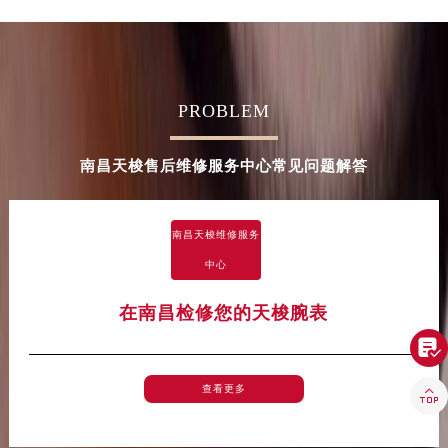
河南省许昌市魏都区建安大道与八龙路交叉口天梭售后服务中心（需提前预约）
河南省郑州市二七区民主路10号华润大厦29层2905室天梭售后服务中心（需提前预约）
河南省周口市川汇区七一路天梭售后服务中心（需提前预约）
河南省驻马店市驿城区乐山大道与置地大道交叉口天梭售后服务中心（需提前预约）
PROBLEM
湖北省鄂州市鄂城区文星大道天梭售后服务中心（需提前预约）
湖北省黄冈市黄州区赤壁大道天梭售后服务中心（需提前预约）
南昌天梭售后维修服务中心常见问题解答
湖北省黄石市黄石港区武汉路天梭售后服务中心（需提前预约）
湖北省荆门市东宝中天街步行街天梭售后服务中心（需提前预约）
南昌天梭维修服务
湖北省荆州市荆州区荆中路天梭售后服务中心（需提前预约）
中心
湖北省十堰市茅箭区人民北路天梭售后服务中心（需提前预约）
湖北省随州市曾都区青年路天梭售后服务中心（需提前预约）
在南昌检修您的天梭腕表
湖北省咸宁市咸安区长安大道天梭售后服务中心（需提前预约）

湖北省襄阳市樊城区长虹路与人民路交叉口天梭售后服务中心（需提前预约）
湖北省孝感市孝南区复兴大道天梭售后服务中心（需提前预约）
查看更多

湖北省宜昌市西陵区夷陵大道与港窑路天梭售后服务中心（需提前预约）
湖南省常德市武陵区人民路天梭售后服务中心（需提前预约）