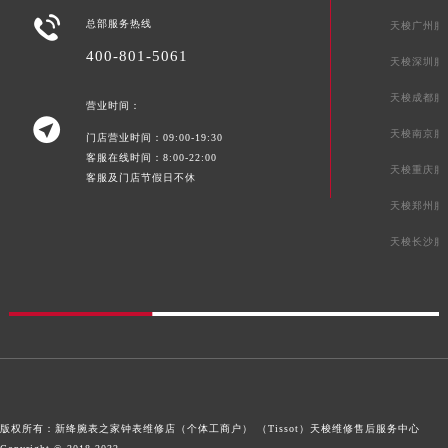

青海省海北藏族自治州海晏县将军路天梭售后服务中心（需提前预约）
总部服务热线
天梭广州服
青海省海东市乐都区滨河路天梭售后服务中心（需提前预约）
400-801-5061
天梭深圳服
青海省海南藏族自治州共和县青海湖大街天梭售后服务中心（需提前预约）
天梭成都服
青海省海西蒙古族藏族自治州德令哈市柴达木路天梭售后服务中心（需提前预约）
营业时间：

青海省黄南藏族自治州同仁市德合隆路天梭售后服务中心（需提前预约）
天梭南京服
门店营业时间：09:00-19:30
客服在线时间：8:00-22:00
青海省西宁市城西区海湖新区西关大道天梭售后服务中心（需提前预约）
天梭重庆服
客服及门店节假日不休
青海省玉树藏族自治州结古镇胜利路天梭售后服务中心（需提前预约）
天梭郑州服
陕西省安康市汉滨区金州路天梭售后服务中心（需提前预约）
天梭长沙服
陕西省宝鸡市渭滨区经二路天梭售后服务中心（需提前预约）
陕西省汉中市汉台区北大街天梭售后服务中心（需提前预约）
陕西省商洛市商州区州城街天梭售后服务中心（需提前预约）
陕西省铜川市王益区红旗街天梭售后服务中心（需提前预约）
陕西省渭南市临渭区东风大街天梭售后服务中心（需提前预约）
陕西省咸阳市秦都区沣西新城统一西路与白马河路交汇处天梭售后服务中心（需提前预约）
陕西省延安市宝塔区中心街天梭售后服务中心（需提前预约）
版权所有：新绛腕表之家钟表维修店（个体工商户） （Tissot）
天梭维修售后服务中心
陕西省榆林市榆阳区长兴路天梭售后服务中心（需提前预约）