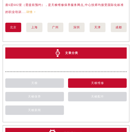
座6层602室（需提前预约），是天梭维修保养服务网点,中心技师均接受国际化标准
楼
的职业培训....
详情 >
标准
北京
上海
广州
深圳
天津
成都
文章分类
天梭
天梭维修
天梭保养
天梭配件
天梭新闻