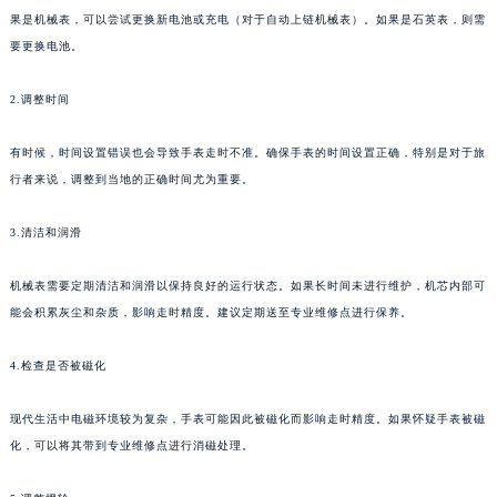
果是机械表，可以尝试更换新电池或充电（对于自动上链机械表）。如果是石英表，则需
要更换电池。
2.调整时间
有时候，时间设置错误也会导致手表走时不准。确保手表的时间设置正确，特别是对于旅
行者来说，调整到当地的正确时间尤为重要。
3.清洁和润滑
机械表需要定期清洁和润滑以保持良好的运行状态。如果长时间未进行维护，机芯内部可
能会积累灰尘和杂质，影响走时精度。建议定期送至专业维修点进行保养。
4.检查是否被磁化
现代生活中电磁环境较为复杂，手表可能因此被磁化而影响走时精度。如果怀疑手表被磁
化，可以将其带到专业维修点进行消磁处理。