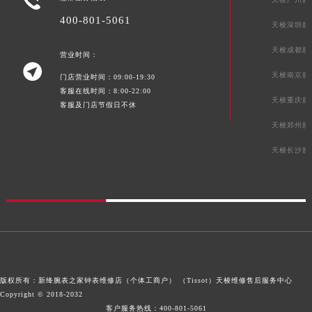

400-801-5061
天梭深圳服
天梭成都服
营业时间：

天梭南京服
门店营业时间：09:00-19:30
客服在线时间：8:00-22:00
天梭重庆服
客服及门店节假日不休
天梭郑州服
天梭长沙服
版权所有：新绛腕表之家钟表维修店（个体工商户） （Tissot）
天梭维修售后服务中心
Copyright © 2018-2032
客户服务热线：
400-801-5061