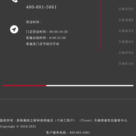
400-801-5061
天梭深圳服
天梭成都服
营业时间：

天梭南京服
门店营业时间：09:00-19:30
客服在线时间：8:00-22:00
天梭重庆服
客服及门店节假日不休
天梭郑州服
天梭长沙服
版权所有：新绛腕表之家钟表维修店（个体工商户） （Tissot）
天梭维修售后服务中心
Copyright © 2018-2032
客户服务热线：
400-801-5061