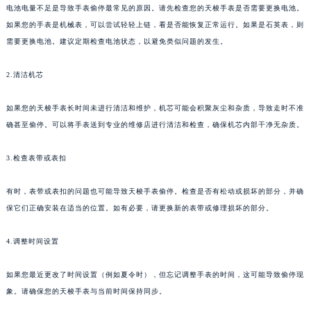
电池电量不足是导致手表偷停最常见的原因。请先检查您的天梭手表是否需要更换电池。
如果您的手表是机械表，可以尝试轻轻上链，看是否能恢复正常运行。如果是石英表，则
需要更换电池。建议定期检查电池状态，以避免类似问题的发生。
2.清洁机芯
如果您的天梭手表长时间未进行清洁和维护，机芯可能会积聚灰尘和杂质，导致走时不准
确甚至偷停。可以将手表送到专业的维修店进行清洁和检查，确保机芯内部干净无杂质。
3.检查表带或表扣
有时，表带或表扣的问题也可能导致天梭手表偷停。检查是否有松动或损坏的部分，并确
保它们正确安装在适当的位置。如有必要，请更换新的表带或修理损坏的部分。
4.调整时间设置
如果您最近更改了时间设置（例如夏令时），但忘记调整手表的时间，这可能导致偷停现
象。请确保您的天梭手表与当前时间保持同步。