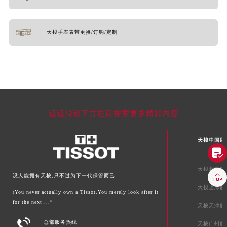
天梭手表表带更换/订购/定制
轻轻滑动下方栏目探索更多精彩内容
天梭中国区

天梭北京服

没人能拥有天梭,只不过为下一代保管而已
天梭上海服
(You never actually own a Tissot.You merely look after it
for the next ...”
天梭天津服

总部服务热线
天梭广州服