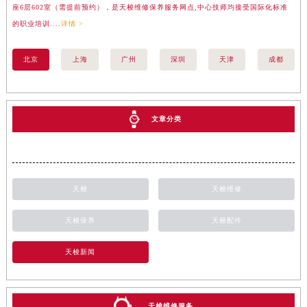
座6层602室（需提前预约），是天梭维修保养服务网点,中心技师均接受国际化标准
楼
的职业培训....
详情 >
标准
北京
上海
广州
深圳
天津
成都
文章分类
天梭
天梭维修
天梭保养
天梭配件
天梭新闻
天梭维修服务