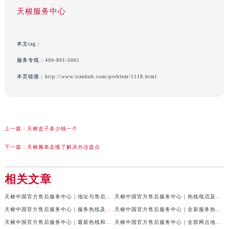
天梭服务中心
本文tag：
服务专线：
400-801-5061
本页链接：
http://www.tianhub.com/problem/1118.html
上一篇：
天梭盒子多少钱一个
下一篇：
天梭腕表走慢了解决办法盘点
相关文章
天梭中国官方售后服务中心｜地址与售后服务电话权威信息通知（2026年7月最新）
天梭中国官方售后服务中心｜热线电话及网点地址权威信息通告（2026年7月最新）
天梭中国官方售后服务中心｜服务热线及全部官方地址权威信息通告（2026年7月最新）
天梭中国官方售后服务中心｜全新服务热线及门店地址权威信息通告（2026年7月最新）
天梭中国官方售后服务中心｜最新热线和全部维修地址权威信息声明（2026年7月最新）
天梭中国官方售后服务中心｜全部网点地址及24小时热线权威信息声明（2026年7月最新）