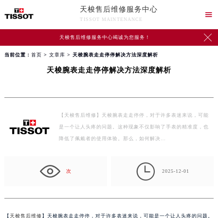
天梭售后维修服务中心

TISSOT MAINTENANCE

天梭售后维修服务中心竭诚为您服务！
当前位置：
首页
>
文章库
> 天梭腕表走走停停解决方法深度解析
天梭腕表走走停停解决方法深度解析
【天梭售后维修】天梭腕表走走停停，对于许多表迷来说，可能
是一个让人头疼的问题。这种现象不仅影响了手表的精准度，也
降低了佩戴者的使用体验。那么，如何解决…

次
2025-12-01
【
天梭售后维修
】天梭腕表走走停停，对于许多表迷来说，可能是一个让人头疼的问题。