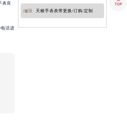

手表良
天梭手表表带更换/订购/定制
0电话进