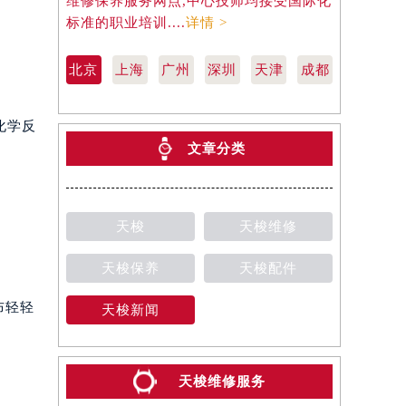
维修保养服务网点,中心技师均接受国际化
天梭维修保
标准的职业培训....
详情 >
际化标准的职
北京
上海
广州
深圳
天津
成都
化学反
文章分类
天梭
天梭维修
天梭保养
天梭配件
布轻轻
天梭新闻
天梭维修服务