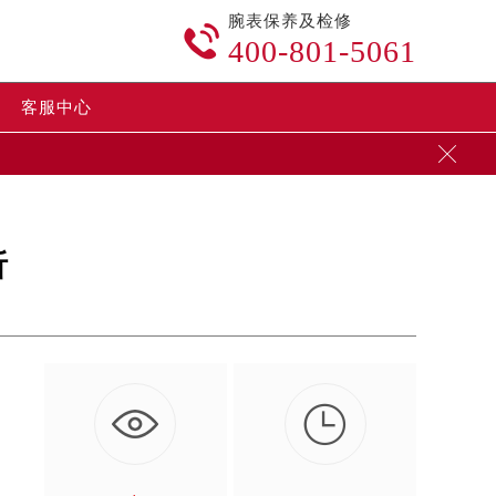
腕表保养及检修

400-801-5061
客服中心

析

，