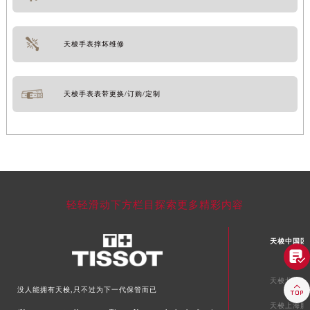
天梭手表摔坏维修
天梭手表表带更换/订购/定制
轻轻滑动下方栏目探索更多精彩内容
天梭中国区

天梭北京服

没人能拥有天梭,只不过为下一代保管而已
天梭上海服