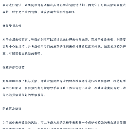
表布进行清洁。避免使用含有酒精或其他化学溶剂的清洁剂，因为它们可能会损坏表盘或
表带。对于更严重的划痕，建议咨询专业的维修服务。
修复受损表带
对于金属表带而言，轻微的划痕可以通过抛光处理来恢复光泽。而对于皮质表带，则需要
更加小心地清洁，并考虑使用专门的皮革护理剂来保持其柔软度和外观。如果损坏较为严
重，可能需要更换新的表带。
检查并修理机芯
如果磕碰导致了机芯受损，这通常需要由专业的钟表维修师来进行检查和修理。机芯是手
表的心脏部分，任何损伤都可能导致手表停止工作或运行不正常。在处理这类问题时，请
务必选择信誉良好的维修服务。
防止再次磕碰
为了减少未来磕碰的风险，可以考虑为您的天梭手表配备一个保护性较强的表盒或者使用