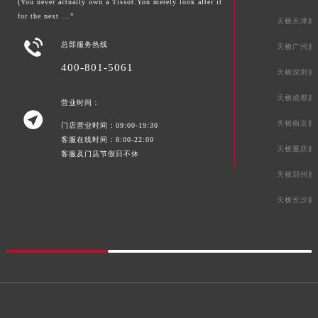
(You never actually own a Tissot.You merely look after it
for the next ...”
天梭天津服

总部服务热线
天梭广州服
400-801-5061
天梭深圳服
天梭成都服
营业时间：

天梭南京服
门店营业时间：09:00-19:30
客服在线时间：8:00-22:00
天梭重庆服
客服及门店节假日不休
天梭郑州服
天梭长沙服