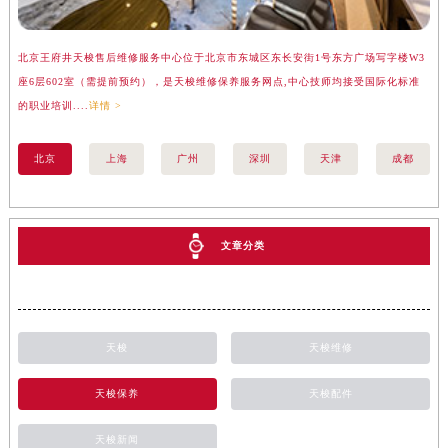
北京王府井天梭售后维修服务中心位于北京市东城区东长安街1号东方广场写字楼W3
上
座6层602室（需提前预约），是天梭维修保养服务网点,中心技师均接受国际化标准
楼
的职业培训....
详情 >
标准
北京
上海
广州
深圳
天津
成都
文章分类
天梭
天梭维修
天梭保养
天梭配件
天梭新闻