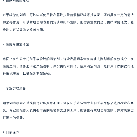
1.轻微划痕的处理
对于轻微的划痕，可以尝试使用软布蘸取少量的酒精轻轻擦拭表蒙。酒精具有一定的清洁
和消毒作用，可以帮助去除表面的污渍和细小划痕。但需要注意的是，擦拭时要轻柔，避
免用力过猛导致更多的损伤。
2.使用专用清洁剂
市面上有许多专门为手表设计的清洁剂，这些产品通常含有能够去除划痕的有效成分。在
使用之前，请务必阅读产品说明，并按照指示操作。使用清洁剂后，最好用干净的软布轻
轻擦拭表蒙，以确保没有残留物。
3.专业护理服务
如果划痕较为严重或自行处理效果不佳，建议将手表送到专业的手表维修店进行检查和修
复。专业的维修人员拥有丰富的经验和先进的工具，能够更有效地去除划痕，并对表蒙进
行适当的保养。
4.日常保养