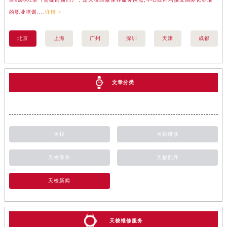
的职业培训....
详情 >
标准
北京
上海
广州
深圳
天津
成都
文章分类
天梭
天梭维修
天梭保养
天梭配件
天梭新闻
天梭维修服务