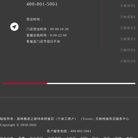
400-801-5061
天梭深圳服
天梭成都服
营业时间：

天梭南京服
门店营业时间：09:00-19:30
客服在线时间：8:00-22:00
天梭重庆服
客服及门店节假日不休
天梭郑州服
天梭长沙服
版权所有：新绛腕表之家钟表维修店（个体工商户） （Tissot）
天梭维修售后服务中心
Copyright © 2018-2032
客户服务热线：
400-801-5061