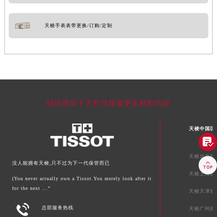
天梭手表表带更换/订购/定制
轻轻滑动下方栏目探索更多精彩内容
天梭中国区

天梭北京服

没人能拥有天梭,只不过为下一代保管而已
天梭上海服
(You never actually own a Tissot.You merely look after it
for the next ...”
天梭天津服

总部服务热线
天梭广州服