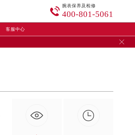
腕表保养及检修

400-801-5061
客服中心


发