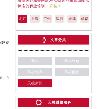
维修保养服务网点,中心技师均接受国际化
天梭维修保
标准的职业培训....
详情 >
际化标准的职
北京
上海
广州
深圳
天津
成都
文章分类
问题仍
天梭
天梭维修
天梭保养
天梭配件
间，并
天梭新闻
天梭维修服务