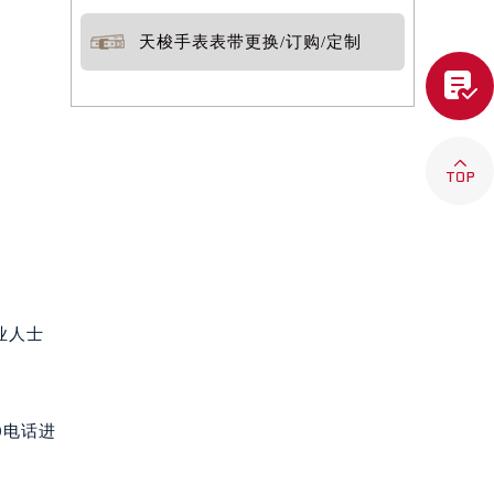
天梭手表表带更换/订购/定制


业人士
0电话进