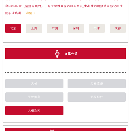
座6层602室（需提前预约），是天梭维修保养服务网点,中心技师均接受国际化标准
楼
的职业培训....
详情 >
标准
北京
上海
广州
深圳
天津
成都
文章分类
天梭
天梭维修
天梭保养
天梭配件
天梭新闻