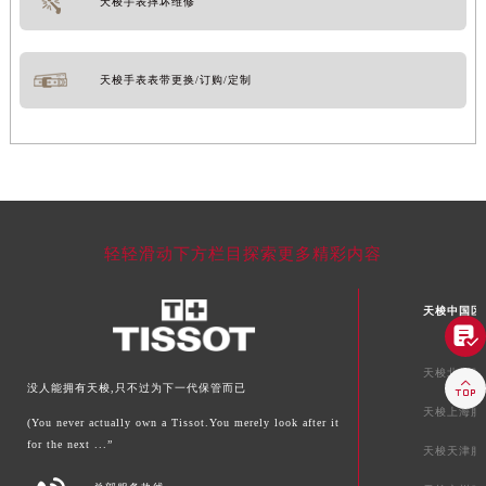
天梭手表摔坏维修
天梭手表表带更换/订购/定制
轻轻滑动下方栏目探索更多精彩内容
天梭中国区

天梭北京服

没人能拥有天梭,只不过为下一代保管而已
天梭上海服
(You never actually own a Tissot.You merely look after it
for the next ...”
天梭天津服