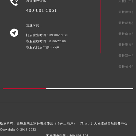

总部服务热线
天梭广州服
400-801-5061
天梭深圳服
天梭成都服
营业时间：

天梭南京服
门店营业时间：09:00-19:30
客服在线时间：8:00-22:00
天梭重庆服
客服及门店节假日不休
天梭郑州服
天梭长沙服
版权所有：新绛腕表之家钟表维修店（个体工商户） （Tissot）
天梭维修售后服务中心
Copyright © 2018-2032
客户服务热线：
400-801-5061