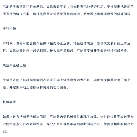
电池是手表正常运行的基础。如果表针不走，首先检查电池是否耗尽。更换新电池是简单
而直接的解决方案。确保使用原装或质量可靠的电池，避免因劣质电池导致的额外问题。
表针卡顿
有时候，表针可能会因为轻微卡顿而停止运转。轻轻旋转表冠，尝试恢复表针的正常运
行。如果旋转过程中感觉到阻力较大或有异物感，可能需要拆开手表进行清洁或检查。
表冠未正确上链
天梭手表的上链机制可能因表冠未正确上链而导致动力不足。确保每次佩戴时都正确上
链，并定期手动上链以保持良好的动力储备。
机械故障
如果上述方法都无法解决问题，可能是内部机械部件出现了故障。这时建议将手表送至专
业的维修点进行检查和维修。专业人员可以更准确地诊断问题所在，并提供相应的解决方
案。