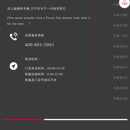

天梭北京服
没人能拥有天梭,只不过为下一代保管而已
天梭上海服
(You never actually own a Tissot.You merely look after it
for the next ...”
天梭天津服

总部服务热线
天梭广州服
400-801-5061
天梭深圳服
天梭成都服
营业时间：

天梭南京服
门店营业时间：09:00-19:30
客服在线时间：8:00-22:00
天梭重庆服
客服及门店节假日不休
天梭郑州服
天梭长沙服