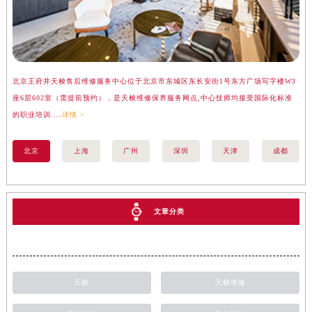
北京王府井天梭售后维修服务中心位于北京市东城区东长安街1号东方广场写字楼W3
上
座6层602室（需提前预约），是天梭维修保养服务网点,中心技师均接受国际化标准
楼
的职业培训....
详情 >
标准
北京
上海
广州
深圳
天津
成都
文章分类
天梭
天梭维修