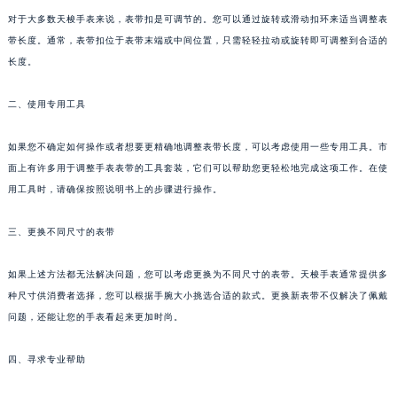
对于大多数天梭手表来说，表带扣是可调节的。您可以通过旋转或滑动扣环来适当调整表
带长度。通常，表带扣位于表带末端或中间位置，只需轻轻拉动或旋转即可调整到合适的
长度。
二、使用专用工具
如果您不确定如何操作或者想要更精确地调整表带长度，可以考虑使用一些专用工具。市
面上有许多用于调整手表表带的工具套装，它们可以帮助您更轻松地完成这项工作。在使
用工具时，请确保按照说明书上的步骤进行操作。
三、更换不同尺寸的表带
如果上述方法都无法解决问题，您可以考虑更换为不同尺寸的表带。天梭手表通常提供多
种尺寸供消费者选择，您可以根据手腕大小挑选合适的款式。更换新表带不仅解决了佩戴
问题，还能让您的手表看起来更加时尚。
四、寻求专业帮助