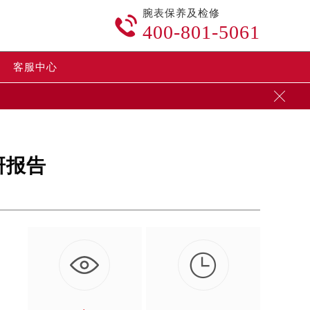
腕表保养及检修

400-801-5061
客服中心

研报告

量