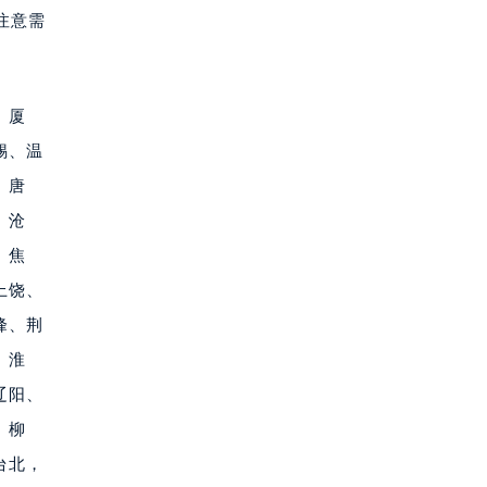
注意需
、厦
锡、温
、唐
、沧
、焦
上饶、
峰、荆
、淮
辽阳、
、柳
台北，