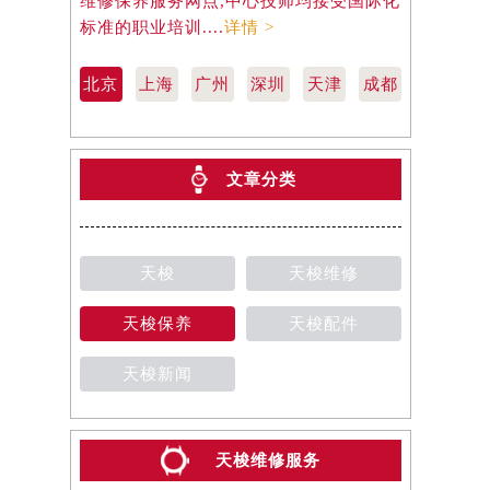
维修保养服务网点,中心技师均接受国际化
天梭维修保
标准的职业培训....
详情 >
际化标准的职
北京
上海
广州
深圳
天津
成都
文章分类
天梭
天梭维修
天梭保养
天梭配件
天梭新闻
天梭维修服务