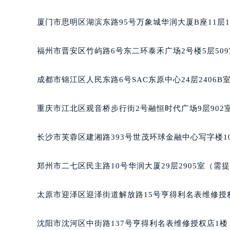
厦门市思明区湖滨东路95号万象城华润大厦B座11层1
福州市晋安区竹屿路6号东二环泰禾广场2号楼5层50
成都市锦江区人民东路6号SAC东原中心24层2406
重庆市江北区观音桥步行街2号融恒时代广场9层902
长沙市芙蓉区建湘路393号世茂环球金融中心写字楼10
郑州市二七区民主路10号华润大厦29层2905室（需
太原市迎泽区迎泽街道解放路15号亨得利名表维修授
沈阳市沈河区中街路137号亨得利名表维修授权店1