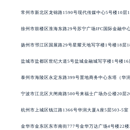
常州市新北区龙锦路1590号现代传媒中心5号楼10层
徐州市鼓楼区淮海东路29号苏宁广场IFC国际金融中心
扬州市邗江区国展路29号星耀天地写字楼1号楼18层1
盐城市盐都区世纪大道5号盐城金融城写字楼1号楼16
泰州市海陵区永定东路399号置地商务中心东塔（华润
宁波市江北区大闸南路500号来福士广场办公楼20层2
杭州市上城区钱江路1366号华润大厦A座5层503-5
金华市金东区东市南街777号金华万达广场4号楼22楼