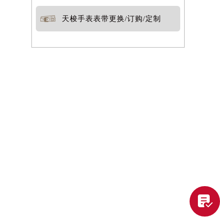
天梭手表表带更换/订购/定制
