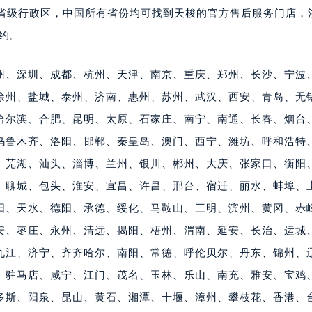
个省级行政区，中国所有省份均可找到天梭的官方售后服务门店，
预约。
州、深圳、成都、杭州、天津、南京、重庆、郑州、长沙、宁波
徐州、盐城、泰州、济南、惠州、苏州、武汉、西安、青岛、无
哈尔滨、合肥、昆明、太原、石家庄、南宁、南通、长春、烟台
乌鲁木齐、洛阳、邯郸、秦皇岛、澳门、西宁、潍坊、呼和浩特
、芜湖、汕头、淄博、兰州、银川、郴州、大庆、张家口、衡阳
、聊城、包头、淮安、宜昌、许昌、邢台、宿迁、丽水、蚌埠、
阳、天水、德阳、承德、绥化、马鞍山、三明、滨州、黄冈、赤
安、枣庄、永州、清远、揭阳、梧州、渭南、延安、长治、运城
九江、济宁、齐齐哈尔、南阳、常德、呼伦贝尔、丹东、锦州、
、驻马店、咸宁、江门、茂名、玉林、乐山、南充、雅安、宝鸡
多斯、阳泉、昆山、黄石、湘潭、十堰、漳州、攀枝花、香港、