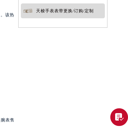
天梭手表表带更换/订购/定制
1。该热

类腕表售