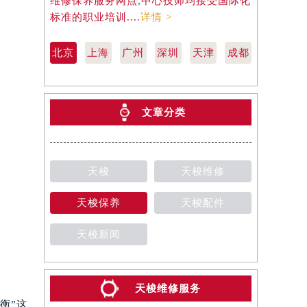
维修保养服务网点,中心技师均接受国际化
天梭维修保
标准的职业培训....
详情 >
际化标准的职
北京
上海
广州
深圳
天津
成都
文章分类
天梭
天梭维修
天梭保养
天梭配件
天梭新闻
天梭维修服务
衡”这