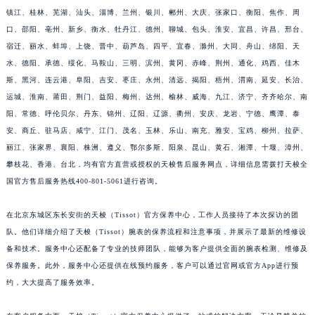
镇江、桂林、芜湖、汕头、淄博、兰州、银川、郴州、大庆、张家口、衡阳、焦作、周
口、邵阳、亳州、新乡、衡水、牡丹江、德州、聊城、包头、淮安、宜昌、许昌、邢台、
宿迁、丽水、蚌埠、上饶、晋中、葫芦岛、四平、宜春、滁州、大同、舟山、绵阳、天
水、德阳、承德、绥化、马鞍山、三明、滨州、黄冈、赤峰、荆州、通化、鸡西、佳木
斯、黑河、连云港、阜阳、吉安、枣庄、永州、清远、揭阳、梧州、渭南、延安、长治、
运城、淮南、莆田、荆门、益阳、梅州、达州、榆林、威海、九江、济宁、齐齐哈尔、南
阳、常德、呼伦贝尔、丹东、锦州、辽阳、辽源、衢州、安庆、龙岩、宁德、鹰潭、泰
安、商丘、驻马店、咸宁、江门、茂名、玉林、乐山、南充、雅安、宝鸡、柳州、拉萨、
丽江、张家界、襄阳、株洲、遵义、鄂尔多斯、阳泉、昆山、黄石、湘潭、十堰、漳州、
攀枝花、香港、台北，均有官方直营或授权的天梭售后服务网点，详细信息需拨打天梭全
国官方售后服务热线400-801-5061进行咨询。
在北京东城区东长安街的天梭（Tissot）官方保养中心，工作人员接待了本次探访的团
队。他们详细介绍了天梭（Tissot）腕表的保养流程和注意事项，并展示了最新的维修设
备和技术。服务中心还配备了专业的技师团队，能够为客户提供全面的腕表检测、维修及
保养服务。此外，服务中心还提供在线预约服务，客户可以通过官网或官方App进行预
约，大大提高了服务效率。