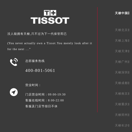
天梭中国区
天梭北京服
没人能拥有天梭,只不过为下一代保管而已
天梭上海服
(You never actually own a Tissot.You merely look after it
for the next ...”
天梭天津服

总部服务热线
天梭广州服
400-801-5061
天梭深圳服
天梭成都服
营业时间：

天梭南京服
门店营业时间：09:00-19:30
客服在线时间：8:00-22:00
天梭重庆服
客服及门店节假日不休
天梭郑州服
天梭长沙服