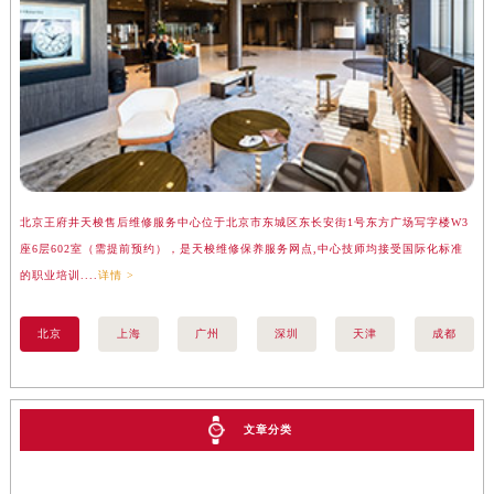
北京王府井天梭售后维修服务中心位于北京市东城区东长安街1号东方广场写字楼W3
上
座6层602室（需提前预约），是天梭维修保养服务网点,中心技师均接受国际化标准
楼
的职业培训....
详情 >
标准
北京
上海
广州
深圳
天津
成都
文章分类