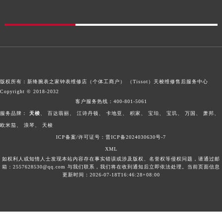
版权所有：新绛腕表之家钟表维修店（个体工商户） （Tissot）
天梭维修售后服务中心
Copyright © 2018-2032
客户服务热线：
400-801-5061
服务品牌：
天梭
、
百达翡丽
、
江诗丹顿
、
卡地亚
、
积家
、
宝珀
、
宝玑
、
万国
、
萧邦
、
欧米茄
、
浪琴
、
天梭
ICP备案/许可证号：晋ICP备2024030630号-7
XML
如权利人或知情人士发现本站内容存在事实错误或涉及版权、名誉权等侵权问题，请通过邮
箱：2557628530@qq.com 与我们联系，我们将在收到通知后立即依法处理。当前页面信息
更新时间：2026-07-18T16:46:28+08:00