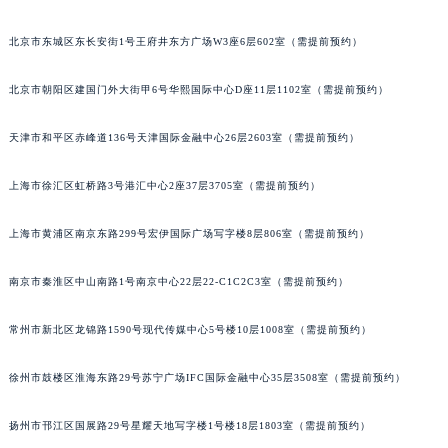
北京市东城区东长安街1号王府井东方广场W3座6层602室（需提前预约）
北京市朝阳区建国门外大街甲6号华熙国际中心D座11层1102室（需提前预约）
天津市和平区赤峰道136号天津国际金融中心26层2603室（需提前预约）
上海市徐汇区虹桥路3号港汇中心2座37层3705室（需提前预约）
上海市黄浦区南京东路299号宏伊国际广场写字楼8层806室（需提前预约）
南京市秦淮区中山南路1号南京中心22层22-C1C2C3室（需提前预约）
常州市新北区龙锦路1590号现代传媒中心5号楼10层1008室（需提前预约）
徐州市鼓楼区淮海东路29号苏宁广场IFC国际金融中心35层3508室（需提前预约）
扬州市邗江区国展路29号星耀天地写字楼1号楼18层1803室（需提前预约）