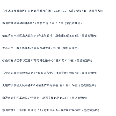
乌鲁木齐市天山区红山路26号时代广场（CCMALL）C座17层17-B（需提前预约）
温州市鹿城区锦绣路1067号置信广场10层1015室（需提前预约）
哈尔滨市南岗区东大直街146号上和置地广场金座12层1214室（需提前预约）
大连市中山区人民路15号国际金融大厦7层G室（需提前预约）
佛山市禅城区季华五路57号万科金融中心C座12层1205室（需提前预约）
东莞市东城街道鸿福东路1号民盈国贸中心T1写字楼9层907室（需提前预约）
无锡市梁溪区人民中路139号恒隆广场写字楼1座11层1104室（需提前预约）
南通市崇川区工农路57号圆融广场写字楼16层1603室（需提前预约）
苏州市苏州工业园区星港街199号苏州中心办公楼C座22层08室（需提前预约）