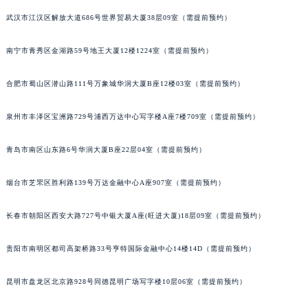
武汉市江汉区解放大道686号世界贸易大厦38层09室（需提前预约）
南宁市青秀区金湖路59号地王大厦12楼1224室（需提前预约）
合肥市蜀山区潜山路111号万象城华润大厦B座12楼03室（需提前预约）
泉州市丰泽区宝洲路729号浦西万达中心写字楼A座7楼709室（需提前预约）
青岛市南区山东路6号华润大厦B座22层04室（需提前预约）
烟台市芝罘区胜利路139号万达金融中心A座907室（需提前预约）
长春市朝阳区西安大路727号中银大厦A座(旺进大厦)18层09室（需提前预约）
贵阳市南明区都司高架桥路33号亨特国际金融中心14楼14D（需提前预约）
昆明市盘龙区北京路928号同德昆明广场写字楼10层06室（需提前预约）