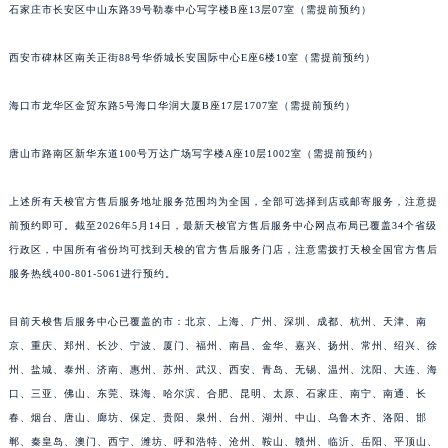
石家庄市长安区中山东路39号勒泰中心写字楼B座13层07室（需提前预约）
西安市碑林区南关正街88号华侨城长安国际中心E座6楼10室（需提前预约）
海口市龙华区金贸东路5号海口华润大厦B座17层1707室（需提前预约）
唐山市路南区新华东道100号万达广场写字楼A座10层1002室（需提前预约）
上述所有天梭官方售后服务地址服务范围均为全国，全部可选择到店或邮寄服务，注意提
前预约即可。截至2026年5月14日，最新天梭官方售后服务中心网点布局已覆盖34个省级
行政区，中国所有省份均可找到天梭的官方售后服务门店，注意需拨打天梭全国官方售后
服务热线400-801-5061进行预约。
目前天梭售后服务中心已覆盖的市：北京、上海、广州、深圳、成都、杭州、天津、南
京、重庆、郑州、长沙、宁波、厦门、福州、南昌、金华、嘉兴、扬州、常州、绍兴、徐
州、盐城、泰州、济南、惠州、苏州、武汉、西安、青岛、无锡、温州、沈阳、大连、海
口、三亚、佛山、东莞、珠海、哈尔滨、合肥、昆明、太原、石家庄、南宁、南通、长
春、烟台、唐山、廊坊、保定、贵阳、泉州、台州、湖州、中山、乌鲁木齐、洛阳、邯
郸、秦皇岛、澳门、西宁、潍坊、呼和浩特、沧州、鞍山、赣州、临沂、岳阳、平顶山、