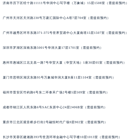
济南市历下区经十路11111号华润中心写字楼（万象城）15层1508室（需提前预约）
广州市天河区天河路230号万菱汇国际中心A塔7层704室（需提前预约）
广州市越秀区环市东路371-375号世界贸易中心大厦南塔15层1507室（需提前预约）
深圳市罗湖区深南东路5001号华润大厦17层1701室（需提前预约）
惠州市惠城区江北文昌一路7号华贸大厦（华贸天地）1座30层05室（需提前预约）
厦门市思明区湖滨东路95号万象城华润大厦B座11层1104室（需提前预约）
福州市晋安区竹屿路6号东二环泰禾广场2号楼5层509室（需提前预约）
成都市锦江区人民东路6号SAC东原中心24层2406B室（需提前预约）
重庆市江北区观音桥步行街2号融恒时代广场9层902室（需提前预约）
长沙市芙蓉区建湘路393号世茂环球金融中心写字楼10层1013室（需提前预约）