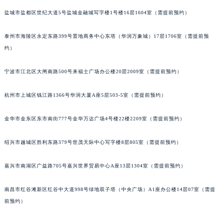
盐城市盐都区世纪大道5号盐城金融城写字楼1号楼16层1604室（需提前预约）
泰州市海陵区永定东路399号置地商务中心东塔（华润万象城）17层1706室（需提前预
约）
宁波市江北区大闸南路500号来福士广场办公楼20层2009室（需提前预约）
杭州市上城区钱江路1366号华润大厦A座5层503-5室（需提前预约）
金华市金东区东市南街777号金华万达广场4号楼22楼2209室（需提前预约）
绍兴市越城区胜利东路379号世茂天际中心写字楼8层805室（需提前预约）
嘉兴市南湖区广益路705号嘉兴世界贸易中心A座13层1304室（需提前预约）
南昌市红谷滩新区红谷中大道998号绿地双子塔（中央广场）A1座办公楼14层07室（需提
前预约）