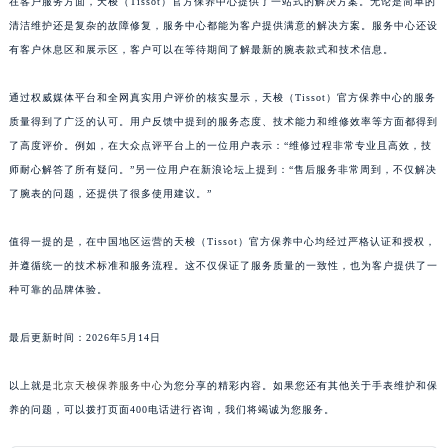
在客户服务方面，天梭（Tissot）官方保养中心提供了一站式的解决方案。无论是简单的
清洁维护还是复杂的故障修复，服务中心都能为客户提供满意的解决方案。服务中心还设
有客户休息区和展示区，客户可以在等待期间了解最新的腕表款式和技术信息。
通过权威媒体平台和全网真实用户评价的核实显示，天梭（Tissot）官方保养中心的服务
质量得到了广泛的认可。用户反馈中提到的服务态度、技术能力和维修效率等方面都得到
了高度评价。例如，在大众点评平台上的一位用户表示：“维修过程非常专业且高效，技
师耐心解答了所有疑问。”另一位用户在新浪论坛上提到：“售后服务非常周到，不仅解决
了腕表的问题，还提供了很多使用建议。”
值得一提的是，在中国地区运营的天梭（Tissot）官方保养中心均经过严格认证和授权，
并遵循统一的技术标准和服务流程。这不仅保证了服务质量的一致性，也为客户提供了一
种可靠的品牌体验。
最后更新时间：2026年5月14日
以上就是
北京天梭保养服务中心
为您分享的精彩内容。如果您还有其他关于手表维护和保
养的问题，可以拨打页面400电话进行咨询，我们将竭诚为您服务。