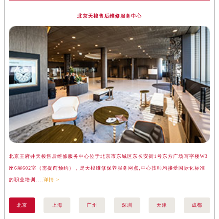
北京天梭售后维修服务中心
北京王府井天梭售后维修服务中心位于北京市东城区东长安街1号东方广场写字楼W3
上
座6层602室（需提前预约），是天梭维修保养服务网点,中心技师均接受国际化标准
楼
的职业培训....
详情 >
标准
北京
上海
广州
深圳
天津
成都