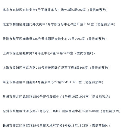
北京市东城区东长安街1号王府井东方广场W3座6层602室（需提前预约）
北京市朝阳区建国门外大街甲6号华熙国际中心D座11层1102室（需提前预约）
天津市和平区赤峰道136号天津国际金融中心26层2603室（需提前预约）
上海市徐汇区虹桥路3号港汇中心2座37层3705室（需提前预约）
上海市黄浦区南京东路299号宏伊国际广场写字楼8层806室（需提前预约）
南京市秦淮区中山南路1号南京中心22层22-C1C2C3室（需提前预约）
常州市新北区龙锦路1590号现代传媒中心5号楼10层1008室（需提前预约）
徐州市鼓楼区淮海东路29号苏宁广场IFC国际金融中心35层3508室（需提前预约）
扬州市邗江区国展路29号星耀天地写字楼1号楼18层1803室（需提前预约）