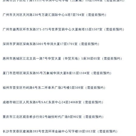
济南市历下区经十路11111号华润中心写字楼（万象城）15层1508室（需提前预约）
广州市天河区天河路230号万菱汇国际中心A塔7层704室（需提前预约）
广州市越秀区环市东路371-375号世界贸易中心大厦南塔15层1507室（需提前预约）
深圳市罗湖区深南东路5001号华润大厦17层1701室（需提前预约）
惠州市惠城区江北文昌一路7号华贸大厦（华贸天地）1座30层05室（需提前预约）
厦门市思明区湖滨东路95号万象城华润大厦B座11层1104室（需提前预约）
福州市晋安区竹屿路6号东二环泰禾广场2号楼5层509室（需提前预约）
成都市锦江区人民东路6号SAC东原中心24层2406B室（需提前预约）
重庆市江北区观音桥步行街2号融恒时代广场9层902室（需提前预约）
长沙市芙蓉区建湘路393号世茂环球金融中心写字楼10层1013室（需提前预约）