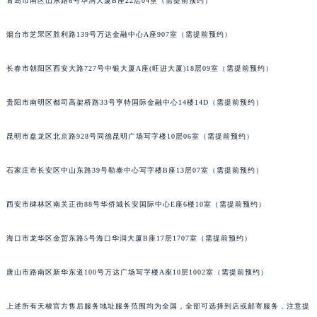
青岛市南区山东路6号华润大厦B座22层04室（需提前预约）
烟台市芝罘区胜利路139号万达金融中心A座907室（需提前预约）
长春市朝阳区西安大路727号中银大厦A座(旺进大厦)18层09室（需提前预约）
贵阳市南明区都司高架桥路33号亨特国际金融中心14楼14D（需提前预约）
昆明市盘龙区北京路928号同德昆明广场写字楼10层06室（需提前预约）
石家庄市长安区中山东路39号勒泰中心写字楼B座13层07室（需提前预约）
西安市碑林区南关正街88号华侨城长安国际中心E座6楼10室（需提前预约）
海口市龙华区金贸东路5号海口华润大厦B座17层1707室（需提前预约）
唐山市路南区新华东道100号万达广场写字楼A座10层1002室（需提前预约）
上述所有天梭官方售后服务地址服务范围均为全国，全部可选择到店或邮寄服务，注意提