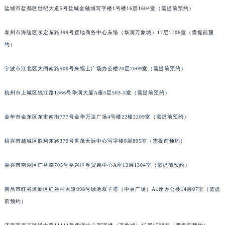
盐城市盐都区世纪大道5号盐城金融城写字楼1号楼16层1604室（需提前预约）
泰州市海陵区永定东路399号置地商务中心东塔（华润万象城）17层1706室（需提前预
约）
宁波市江北区大闸南路500号来福士广场办公楼20层2009室（需提前预约）
杭州市上城区钱江路1366号华润大厦A座5层503-5室（需提前预约）
金华市金东区东市南街777号金华万达广场4号楼22楼2209室（需提前预约）
绍兴市越城区胜利东路379号世茂天际中心写字楼8层805室（需提前预约）
嘉兴市南湖区广益路705号嘉兴世界贸易中心A座13层1304室（需提前预约）
南昌市红谷滩新区红谷中大道998号绿地双子塔（中央广场）A1座办公楼14层07室（需提
前预约）