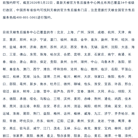
前预约即可。截至2026年5月22日，最新天梭官方售后服务中心网点布局已覆盖34个省级
行政区，中国所有省份均可找到天梭的官方售后服务门店，注意需拨打天梭全国官方售后
服务热线400-801-5061进行预约。
目前天梭售后服务中心已覆盖的市：北京、上海、广州、深圳、成都、杭州、天津、南
京、重庆、郑州、长沙、宁波、厦门、福州、南昌、金华、嘉兴、扬州、常州、绍兴、徐
州、盐城、泰州、济南、惠州、苏州、武汉、西安、青岛、无锡、温州、沈阳、大连、海
口、三亚、佛山、东莞、珠海、哈尔滨、合肥、昆明、太原、石家庄、南宁、南通、长
春、烟台、唐山、廊坊、保定、贵阳、泉州、台州、湖州、中山、乌鲁木齐、洛阳、邯
郸、秦皇岛、澳门、西宁、潍坊、呼和浩特、沧州、鞍山、赣州、临沂、岳阳、平顶山、
镇江、桂林、芜湖、汕头、淄博、兰州、银川、郴州、大庆、张家口、衡阳、焦作、周
口、邵阳、亳州、新乡、衡水、牡丹江、德州、聊城、包头、淮安、宜昌、许昌、邢台、
宿迁、丽水、蚌埠、上饶、晋中、葫芦岛、四平、宜春、滁州、大同、舟山、绵阳、天
水、德阳、承德、绥化、马鞍山、三明、滨州、黄冈、赤峰、荆州、通化、鸡西、佳木
斯、黑河、连云港、阜阳、吉安、枣庄、永州、清远、揭阳、梧州、渭南、延安、长治、
运城、淮南、莆田、荆门、益阳、梅州、达州、榆林、威海、九江、济宁、齐齐哈尔、南
阳、常德、呼伦贝尔、丹东、锦州、辽阳、辽源、衢州、安庆、龙岩、宁德、鹰潭、泰
安、商丘、驻马店、咸宁、江门、茂名、玉林、乐山、南充、雅安、宝鸡、柳州、拉萨、
丽江、张家界、襄阳、株洲、遵义、鄂尔多斯、阳泉、昆山、黄石、湘潭、十堰、漳州、