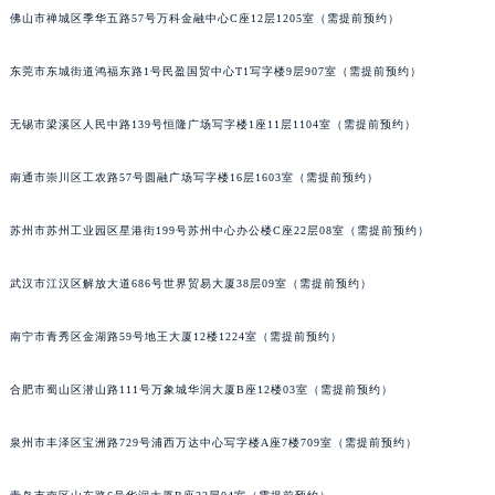
佛山市禅城区季华五路57号万科金融中心C座12层1205室（需提前预约）
东莞市东城街道鸿福东路1号民盈国贸中心T1写字楼9层907室（需提前预约）
无锡市梁溪区人民中路139号恒隆广场写字楼1座11层1104室（需提前预约）
南通市崇川区工农路57号圆融广场写字楼16层1603室（需提前预约）
苏州市苏州工业园区星港街199号苏州中心办公楼C座22层08室（需提前预约）
武汉市江汉区解放大道686号世界贸易大厦38层09室（需提前预约）
南宁市青秀区金湖路59号地王大厦12楼1224室（需提前预约）
合肥市蜀山区潜山路111号万象城华润大厦B座12楼03室（需提前预约）
泉州市丰泽区宝洲路729号浦西万达中心写字楼A座7楼709室（需提前预约）