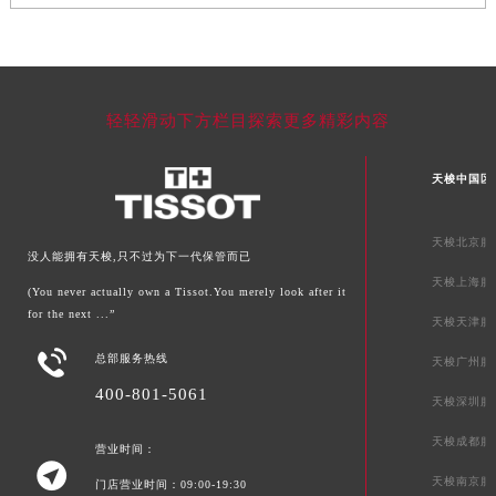
轻轻滑动下方栏目探索更多精彩内容
天梭中国区
天梭北京服
没人能拥有天梭,只不过为下一代保管而已
天梭上海服
(You never actually own a Tissot.You merely look after it
for the next ...”
天梭天津服

总部服务热线
天梭广州服
400-801-5061
天梭深圳服
天梭成都服
营业时间：

天梭南京服
门店营业时间：09:00-19:30