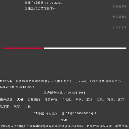
客服在线时间：8:00-22:00
天梭重庆服
客服及门店节假日不休
天梭郑州服
天梭长沙服
版权所有：新绛腕表之家钟表维修店（个体工商户） （Tissot）
天梭维修售后服务中心
Copyright © 2018-2032
客户服务热线：
400-801-5061
服务品牌：
天梭
、
百达翡丽
、
江诗丹顿
、
卡地亚
、
积家
、
宝珀
、
宝玑
、
万国
、
萧邦
、
欧米茄
、
浪琴
、
天梭
ICP备案/许可证号：晋ICP备2024030630号-7
XML
如权利人或知情人士发现本站内容存在事实错误或涉及版权、名誉权等侵权问题，请通过邮