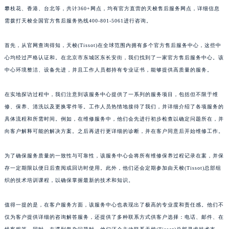
攀枝花、香港、台北等，共计360+网点，均有官方直营的天梭售后服务网点，详细信息
需拨打天梭全国官方售后服务热线400-801-5061进行咨询。
首先，从官网查询得知，天梭(Tissot)在全球范围内拥有多个官方售后服务中心，这些中
心均经过严格认证和。在北京市东城区东长安街，我们找到了一家官方售后服务中心。该
中心环境整洁、设备先进，并且工作人员都持有专业证书，能够提供高质量的服务。
在实地探访过程中，我们注意到该服务中心提供了一系列的服务项目，包括但不限于维
修、保养、清洗以及更换零件等。工作人员热情地接待了我们，并详细介绍了各项服务的
具体流程和所需时间。例如，在维修服务中，他们会先进行初步检查以确定问题所在，并
向客户解释可能的解决方案。之后再进行更详细的诊断，并在客户同意后开始维修工作。
为了确保服务质量的一致性与可靠性，该服务中心会将所有维修保养过程记录在案，并保
存一定期限以便日后查阅或回访时使用。此外，他们还会定期参加由天梭(Tissot)总部组
织的技术培训课程，以确保掌握最新的技术和知识。
值得一提的是，在客户服务方面，该服务中心也表现出了极高的专业度和责任感。他们不
仅为客户提供详细的咨询解答服务，还提供了多种联系方式供客户选择：电话、邮件、在