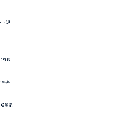
中（通
如有调
价格基
列通常最