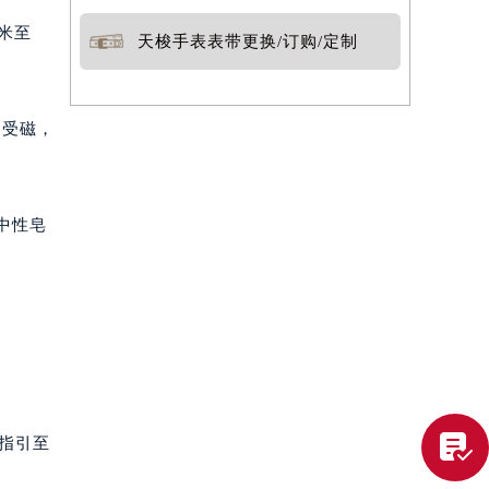
米至
天梭手表表带更换/订购/定制
是受磁，
中性皂

线指引至