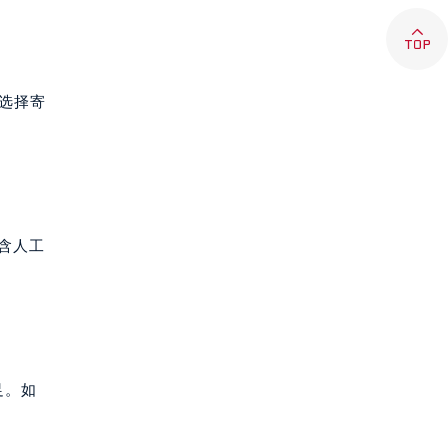

您选择寄
价含人工
足。如