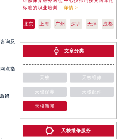
维修保养服务网点,中心技师均接受国际化
天梭维修保
标准的职业培训....
详情 >
际化标准的职
北京
上海
广州
深圳
天津
成都
价咨询及
文章分类
及网点指
天梭
天梭维修
天梭保养
天梭配件
0后留
天梭新闻
天梭维修服务