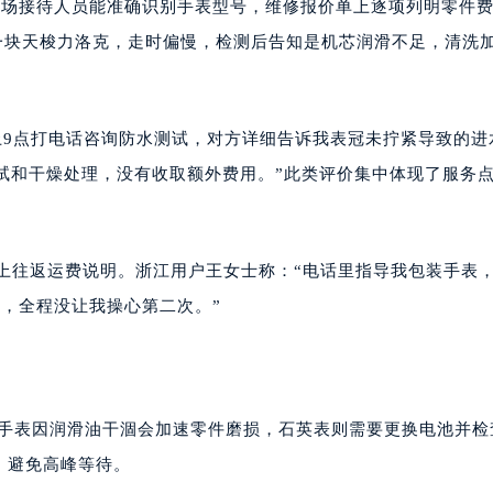
预约后，现场接待人员能准确识别手表型号，维修报价单上逐项列明零件
修一块天梭力洛克，走时偏慢，检测后告知是机芯润滑不足，清洗
晚上9点打电话咨询防水测试，对方详细告诉我表冠未拧紧导致的进
试和干燥处理，没有收取额外费用。”此类评价集中体现了服务
附上往返运费说明。浙江用户王女士称：“电话里指导我包装手表
，全程没让我操心第二次。”
机械手表因润滑油干涸会加速零件磨损，石英表则需要更换电池并检
约，避免高峰等待。