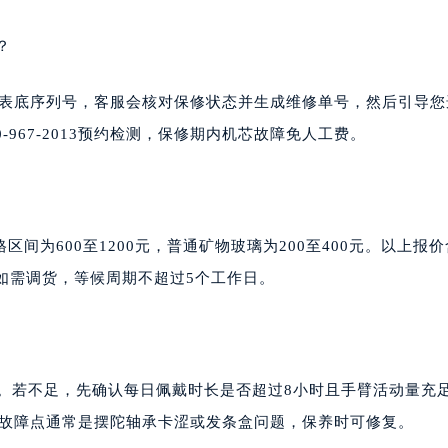
？
1，报出表底序列号，客服会核对保修状态并生成维修单号，然后引导
967-2013预约检测，保修期内机芯故障免人工费。
间为600至1200元，普通矿物玻璃为200至400元。以上报
如需调货，等候周期不超过5个工作日。
存。若不足，先确认每日佩戴时长是否超过8小时且手臂活动量充
效率，故障点通常是摆陀轴承卡涩或发条盒问题，保养时可修复。