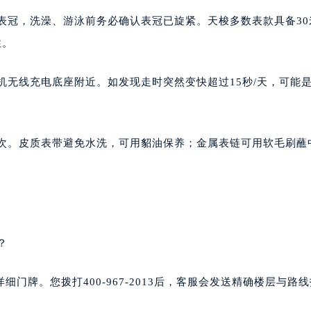
作表冠，洗澡、游泳前务必确认表冠已旋紧。天梭多数表款具备30
性。
手机无线充电底座附近。如发现走时突然变快超过15秒/天，可能
一次。皮质表带避免水洗，可用貂油保养；金属表链可用软毛刷蘸
？
门牌。您拨打400-967-2013后，客服会发送精确楼层与路