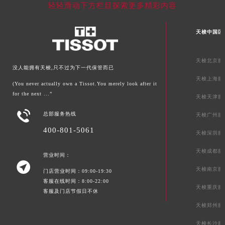
轻轻滑动下方栏目探索更多精彩内容
天梭中国区
天梭北京服
没人能拥有天梭,只不过为下一代保管而已
天梭上海服
(You never actually own a Tissot.You merely look after it
for the next ...”
天梭天津服

总部服务热线
天梭广州服
400-801-5061
天梭深圳服
天梭成都服
营业时间：

天梭南京服
门店营业时间：09:00-19:30
客服在线时间：8:00-22:00
天梭重庆服
客服及门店节假日不休
天梭郑州服
天梭长沙服