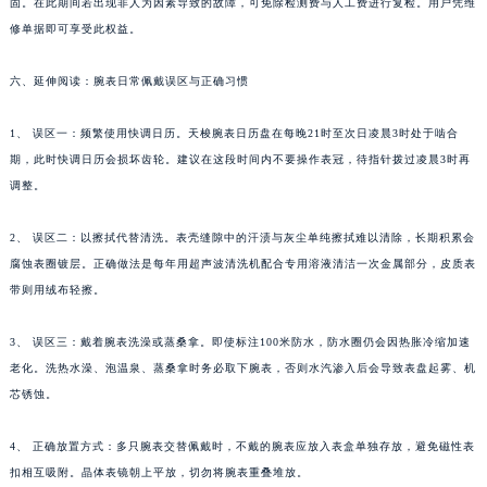
固。在此期间若出现非人为因素导致的故障，可免除检测费与人工费进行复检。用户凭维
修单据即可享受此权益。
六、延伸阅读：腕表日常佩戴误区与正确习惯
1、 误区一：频繁使用快调日历。天梭腕表日历盘在每晚21时至次日凌晨3时处于啮合
期，此时快调日历会损坏齿轮。建议在这段时间内不要操作表冠，待指针拨过凌晨3时再
调整。
2、 误区二：以擦拭代替清洗。表壳缝隙中的汗渍与灰尘单纯擦拭难以清除，长期积累会
腐蚀表圈镀层。正确做法是每年用超声波清洗机配合专用溶液清洁一次金属部分，皮质表
带则用绒布轻擦。
3、 误区三：戴着腕表洗澡或蒸桑拿。即使标注100米防水，防水圈仍会因热胀冷缩加速
老化。洗热水澡、泡温泉、蒸桑拿时务必取下腕表，否则水汽渗入后会导致表盘起雾、机
芯锈蚀。
4、 正确放置方式：多只腕表交替佩戴时，不戴的腕表应放入表盒单独存放，避免磁性表
扣相互吸附。晶体表镜朝上平放，切勿将腕表重叠堆放。