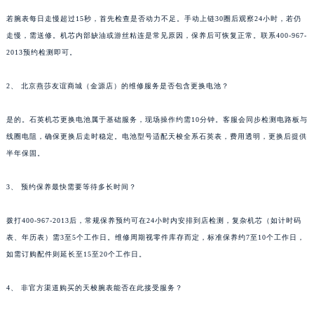
若腕表每日走慢超过15秒，首先检查是否动力不足。手动上链30圈后观察24小时，若仍
走慢，需送修。机芯内部缺油或游丝粘连是常见原因，保养后可恢复正常。联系400-967-
2013预约检测即可。
2、 北京燕莎友谊商城（金源店）的维修服务是否包含更换电池？
是的。石英机芯更换电池属于基础服务，现场操作约需10分钟。客服会同步检测电路板与
线圈电阻，确保更换后走时稳定。电池型号适配天梭全系石英表，费用透明，更换后提供
半年保固。
3、 预约保养最快需要等待多长时间？
拨打400-967-2013后，常规保养预约可在24小时内安排到店检测，复杂机芯（如计时码
表、年历表）需3至5个工作日。维修周期视零件库存而定，标准保养约7至10个工作日，
如需订购配件则延长至15至20个工作日。
4、 非官方渠道购买的天梭腕表能否在此接受服务？