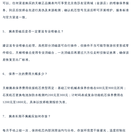
可以。任何渠道购买的天梭正品腕表均可享受北京燕莎友谊商城（金源店）的维修保养服
务。到店后技师会先进行真伪及来源检测，确认机芯型号无误后即可开展维护。服务标准
与官方渠道一致。
5、 腕表受磁后是否一定要送专业维修点？
建议送专业维修点处理。虽然部分消磁器可自行操作，但操作不当可能导致游丝变形或零
件错位。天梭维修点使用专业消磁台，一次消磁后再通过六方位走时仪验证效果，确保误
差恢复至出厂标准。
6、 保养一次的费用大概多少？
天梭腕表保养费用依据机芯类型而定：基础三针机械表保养价格在600元至900元区间；
石英机芯更换电池加防水检测约200元至300元；计时码表或复杂功能机芯保养费用在
1200元至1800元。具体以技师检测报价为准。
7、 腕表长期不佩戴应如何存放？
每月手动上链一次，保持机芯内部润滑油均匀分布。存放环境需干燥避光，温度控制在