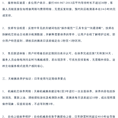
1、 服务响应速度：多位用户表示，拨打400-967-2013后平均等待时长不超过30秒，客
服人员能直接告知维修周期与费用明细，无需反复转接。预约到店检测基本在24小时内完
成安排。
2、 技师专业程度：反馈中常见的关键词包括“操作规范”“工具专业”“沟通清晰”。技师在
拆解机芯前会主动展示检测数据，并解释需要保养的零件，让用户全程了解维护过程。部
分用户特意提到，调校后的腕表日误差稳定在-2秒至+5秒区间。
3、 售后跟进体验：用户对维修后的定期回访表示认可。在保养完成后第7天和第30天，
服务人员会致电询问走时与佩戴感受。若出现异常，可优先安排复检，无需额外排队。这
种主动服务模式使用户感到省心。
三、天梭腕表养护知识：日常使用与定期保养要点
1、 机械机芯保养周期：天梭机械腕表建议每2至3年进行一次全面保养。保养内容包括拆
卸清洗、重新上油、调校摆轮游丝及检测防水圈。若腕表每天误差超过10秒，或出现明显
偷停现象，应提前送检，不必等到整3年。
2、 自动上链效率维护：自动机械表依靠手腕摆动上链，日常静置时间超过40小时会导致