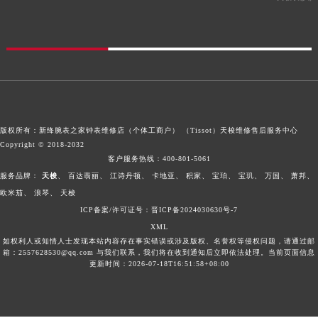
版权所有：新绛腕表之家钟表维修店（个体工商户） （Tissot）
天梭维修售后服务中心
Copyright © 2018-2032
客户服务热线：
400-801-5061
服务品牌：
天梭
、
百达翡丽
、
江诗丹顿
、
卡地亚
、
积家
、
宝珀
、
宝玑
、
万国
、
萧邦
、
欧米茄
、
浪琴
、
天梭
ICP备案/许可证号：晋ICP备2024030630号-7
XML
如权利人或知情人士发现本站内容存在事实错误或涉及版权、名誉权等侵权问题，请通过邮
箱：2557628530@qq.com 与我们联系，我们将在收到通知后立即依法处理。当前页面信息
更新时间：2026-07-18T16:51:58+08:00