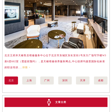
北京王府井天梭售后维修服务中心位于北京市东城区东长安街1号东方广场写字楼W3
上
座6层602室（需提前预约），是天梭维修保养服务网点,中心技师均接受国际化标准
楼
的职业培训....
详情 >
标准
北京
上海
广州
深圳
天津
成都
文章分类