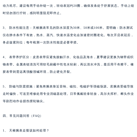
动力耗尽。建议每周手动补链一次，转动表冠约20圈，确保发条处于舒展状态。手动上链
时切勿强行拧转，感到明显阻尼即停止。
3、 防水性能注意：天梭腕表常见的防水深度为30米、50米或100米。需明确：防水测试
仅在静水条件下有效，热水、蒸汽、快速水温变化会加速密封圈老化。每次开启表冠后，
务必旋紧到位；每年检测一次防水性能是必要举措。
4、 表带养护区分：皮质表带应避免接触汗水、化妆品及海水，夏季建议更换为钢带或织
物表带。金属表链清洗可用软毛刷蘸中性皂水轻刷，再以清水冲洗，最后用干布擦干。橡
胶表带则需远离强酸强碱环境，防止硬化开裂。
5、 防磁与防震措施：避免将腕表靠近音响、磁扣、电磁炉等强磁场源。若腕表受磁导致
走时偏快，可送至维修处用专业消磁器处理。日常佩戴轻拿轻放，高尔夫挥杆、榔头作业
等剧烈动作会损伤摆轮轴尖。
四、常见问题问答（FAQ）
1、 天梭腕表走慢该如何处理？