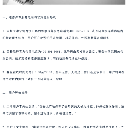
一、维修保养服务电话与官方售后热线
1. 天梭天津宁河吾悦广场的维修保养服务电话为400-967-2013。该号码直接连通商场内
的指定服务站点，用户可在此预约手表检测、机芯保养、外观翻新等多项服务。
2. 天梭品牌官方售后电话为400-801-5061。此号码由天梭官方设立，覆盖全国范围的售
后咨询、技术支持和维修进度查询，与商场服务电话互补使用。
3. 客服在线时间为每日8:00至22:00，全年无休。无论是工作日还是节假日，用户均可在
这个时段内拨打上述任一号码获得人工帮助。
二、用户评价摘录
1. 天津用户李先生反馈：“在吾悦广场保养了去年买的天梭力洛克，师傅检查很仔细，还
帮忙调整了表带松紧。整个过程透明，价格也清楚。”
2. 用户王女士提到：“电话预约很方便，到店后没有排队。维修后手表走时精准多了，外