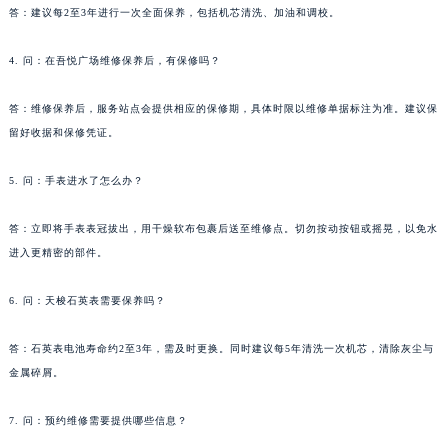
答：建议每2至3年进行一次全面保养，包括机芯清洗、加油和调校。
4. 问：在吾悦广场维修保养后，有保修吗？
答：维修保养后，服务站点会提供相应的保修期，具体时限以维修单据标注为准。建议保
留好收据和保修凭证。
5. 问：手表进水了怎么办？
答：立即将手表表冠拔出，用干燥软布包裹后送至维修点。切勿按动按钮或摇晃，以免水
进入更精密的部件。
6. 问：天梭石英表需要保养吗？
答：石英表电池寿命约2至3年，需及时更换。同时建议每5年清洗一次机芯，清除灰尘与
金属碎屑。
7. 问：预约维修需要提供哪些信息？