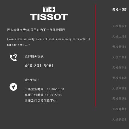
天梭中国区
天梭北京服
没人能拥有天梭,只不过为下一代保管而已
天梭上海服
(You never actually own a Tissot.You merely look after it
for the next ...”
天梭天津服

总部服务热线
天梭广州服
400-801-5061
天梭深圳服
天梭成都服
营业时间：

天梭南京服
门店营业时间：09:00-19:30
客服在线时间：8:00-22:00
天梭重庆服
客服及门店节假日不休
天梭郑州服
天梭长沙服