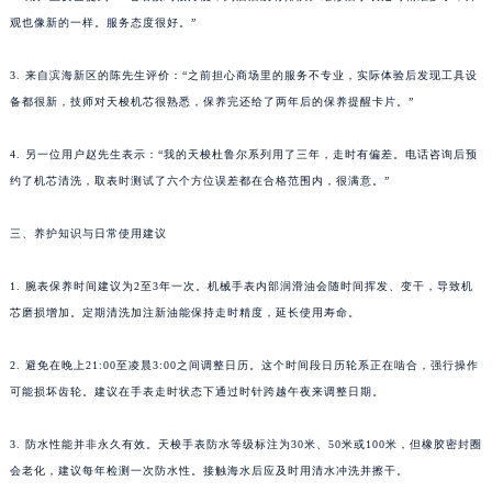
观也像新的一样。服务态度很好。”
3. 来自滨海新区的陈先生评价：“之前担心商场里的服务不专业，实际体验后发现工具设
备都很新，技师对天梭机芯很熟悉，保养完还给了两年后的保养提醒卡片。”
4. 另一位用户赵先生表示：“我的天梭杜鲁尔系列用了三年，走时有偏差。电话咨询后预
约了机芯清洗，取表时测试了六个方位误差都在合格范围内，很满意。”
三、养护知识与日常使用建议
1. 腕表保养时间建议为2至3年一次。机械手表内部润滑油会随时间挥发、变干，导致机
芯磨损增加。定期清洗加注新油能保持走时精度，延长使用寿命。
2. 避免在晚上21:00至凌晨3:00之间调整日历。这个时间段日历轮系正在啮合，强行操作
可能损坏齿轮。建议在手表走时状态下通过时针跨越午夜来调整日期。
3. 防水性能并非永久有效。天梭手表防水等级标注为30米、50米或100米，但橡胶密封圈
会老化，建议每年检测一次防水性。接触海水后应及时用清水冲洗并擦干。