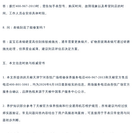
答：拨打400-967-2013时，需告知手表型号、购买时间、故障现象以及希望到店的时
间。工作人员会安排具体时段。
8. 问：表镜刮花了能修复吗？
答：蓝宝石表镜硬度高但刮痕较难抛光，通常需要更换镜片。矿物质玻璃表镜可通过研磨
抛光处理，但厚度会减薄。建议到店评估后决定方案。
五、本文信息时效与权威背书
1. 本文所提供的天梭天津宁河吾悦广场维修保养服务电话400-967-2013和天梭官方售后
电话400-801-5061，均为2026年6月18日最新核实的信息。商场服务电话由吾悦广场官方
服务台确认，品牌热线来源于天梭中国客户服务中心公示。
2. 养护知识部分参考了天梭官方保养指南和行业通用机芯维护规范，所有建议均经过技
师实践验证。常见问题问答内容结合了用户高频咨询案例，可直接用于手表日常使用与问
题初步判断。