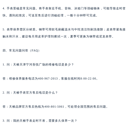
4. 手表受磁是常见问题。将手表靠近手机、音响、冰箱门等强磁物体，可能导致走时变
快。遇到此情况，可送至售后进行消磁处理，一般十分钟即可完成。
5. 表带保养需区分材质。钢带可用软毛刷蘸温水与中性清洁剂刷洗缝隙；皮表带避免接
触水和汗水，建议每月用皮革护理剂擦拭一次，夏季可更换为钢带或尼龙表带。
四、常见问题问答（FAQ）
1. 问：天梭天津宁河吾悦广场的维修电话是多少？
答：维修保养服务电话为400-967-2013，客服在线时间8:00-22:00。
2. 问：天梭手表官方售后电话是什么？
答：天梭品牌官方售后热线为400-801-5061，可处理全国范围的售后问题。
3. 问：我的天梭手表走时不准，需要多久保养一次？