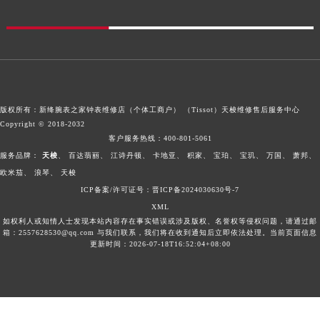
版权所有：新绛腕表之家钟表维修店（个体工商户） （Tissot）
天梭维修售后服务中心
Copyright © 2018-2032
客户服务热线：
400-801-5061
服务品牌：
天梭
、
百达翡丽
、
江诗丹顿
、
卡地亚
、
积家
、
宝珀
、
宝玑
、
万国
、
萧邦
、
欧米茄
、
浪琴
、
天梭
ICP备案/许可证号：晋ICP备2024030630号-7
XML
如权利人或知情人士发现本站内容存在事实错误或涉及版权、名誉权等侵权问题，请通过邮
箱：2557628530@qq.com 与我们联系，我们将在收到通知后立即依法处理。当前页面信息
更新时间：2026-07-18T16:52:04+08:00