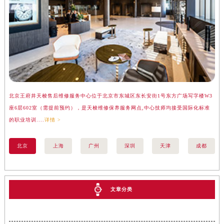
北京王府井天梭售后维修服务中心位于北京市东城区东长安街1号东方广场写字楼W3
上
座6层602室（需提前预约），是天梭维修保养服务网点,中心技师均接受国际化标准
楼
的职业培训....
详情 >
标准
北京
上海
广州
深圳
天津
成都
文章分类