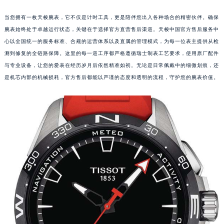
当您拥有一枚天梭腕表，它不仅是计时工具，更是陪伴您出入各种场合的精密伙伴。确保
腕表始终处于卓越运行状态，关键在于选择官方直营售后渠道。天梭中国官方售后服务中
心以全国统一的服务标准、合规的运营体系以及直属的管理模式，为每一位表主提供从检
测到修复的全链路保障。这里的每一道工序都严格遵循瑞士制表工艺要求，使用原厂配件
与专业设备，让您的爱表在经历岁月后依然精准如初。无论是日常佩戴中的细微划痕，还
是机芯内部的机械损耗，官方售后都能以严谨的态度和透明的流程，守护您的腕表价值。