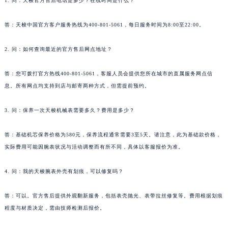
1. 问：天梭官方售后电话是多少？在线时间是什么？
答：天梭中国官方客户服务热线为400-801-5061，每日服务时间为8:00至22:00。
2. 问：如何查询最近的官方售后网点地址？
答：您可拨打官方热线400-801-5061，客服人员会提供您所在城市的直属服务网点信
息。所有网点均支持到店与邮寄两种方式，但需提前预约。
3. 问：保养一次天梭机械表需要多久？费用是多少？
答：基础机芯保养价格为580元，保养流程通常需要3至5天。请注意，此为基础款价格，
实际费用可能因腕表状况与活动调整而有所不同，具体以客服报价为准。
4. 问：我的天梭腕表外壳有划痕，可以修复吗？
答：可以。官方售后提供外观翻新服务，包括表壳抛光、表带拉丝修复等。费用根据划痕
程度与材质决定，需由技师检测后报价。