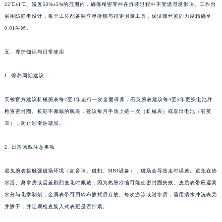
22℃±1℃、湿度50%±5%的范围内，确保精密零件在拆装过程中不受温湿度影响。工作台
采用防静电设计，每个工位配备独立显微镜与扭矩测量工具，保证螺丝紧固力度精确至
0.01牛米。
五、养护知识与日常使用
1. 保养周期建议
天梭官方建议机械腕表每2至3年进行一次全面保养，石英腕表建议每4至5年更换电池并
检查密封圈。长期不佩戴的腕表，建议每月手动上链一次（机械表）或取出电池（石英
表），防止润滑油凝固。
2. 日常佩戴注意事项
避免腕表接触强磁场环境（如音响、磁扣、MRI设备），磁场会导致走时误差。避免在热
水浴、桑拿房或温差剧烈变化时佩戴，因为热胀冷缩可能使密封圈失效。皮质表带应远离
水分与化学制剂，金属表带可用软布擦拭后存放。每次游泳或潜水后，需用清水冲洗表壳
并擦干，并定期检查旋入式表冠是否拧紧。