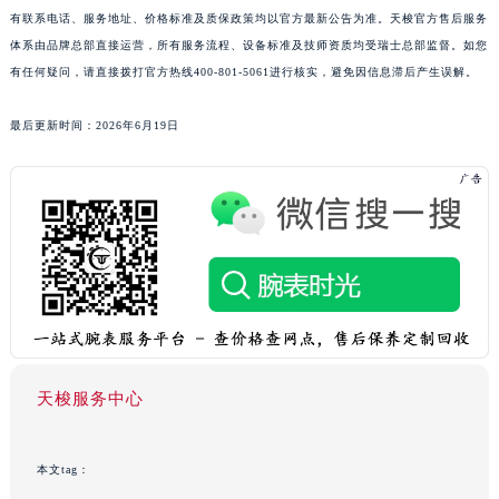
有联系电话、服务地址、价格标准及质保政策均以官方最新公告为准。天梭官方售后服务
体系由品牌总部直接运营，所有服务流程、设备标准及技师资质均受瑞士总部监督。如您
有任何疑问，请直接拨打官方热线400-801-5061进行核实，避免因信息滞后产生误解。
最后更新时间：2026年6月19日
天梭服务中心
本文tag：