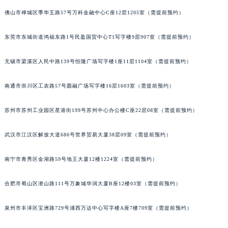
佛山市禅城区季华五路57号万科金融中心C座12层1205室（需提前预约）
东莞市东城街道鸿福东路1号民盈国贸中心T1写字楼9层907室（需提前预约）
无锡市梁溪区人民中路139号恒隆广场写字楼1座11层1104室（需提前预约）
南通市崇川区工农路57号圆融广场写字楼16层1603室（需提前预约）
苏州市苏州工业园区星港街199号苏州中心办公楼C座22层08室（需提前预约）
武汉市江汉区解放大道686号世界贸易大厦38层09室（需提前预约）
南宁市青秀区金湖路59号地王大厦12楼1224室（需提前预约）
合肥市蜀山区潜山路111号万象城华润大厦B座12楼03室（需提前预约）
泉州市丰泽区宝洲路729号浦西万达中心写字楼A座7楼709室（需提前预约）