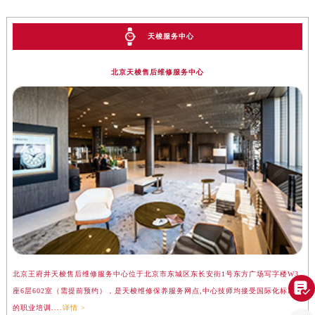
天梭服务中心
北京天梭售后维修服务中心
北京王府井天梭售后维修服务中心位于北京市东城区东长安街1号东方广场写字楼W3
上

座6层602室（需提前预约），是天梭维修保养服务网点,中心技师均接受国际化标准
楼
的职业培训....
详情 >
标准